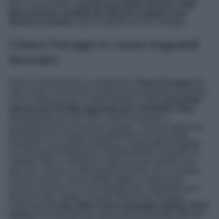
fare al caso vostro:
una borsa in pelle marrone, dalla
linea classica, perfetta da utilizzare sempre e per
diverse occasioni
. Qui di seguito per tutti i dettagli.
Chiara Ferragni e i nuovi traguardi
lavorativi
Dopo un periodo buio e complesso,
Chiara Ferragni
nei
mesi scorsi, ha ricevuto la notizia che aspettava da tempo
e in cui sperava per un esito positivo: è stata
prosciolta
dall’accusa
di truffa aggravata per il Pandoro Gate
,
dimostrando così che “
non c’erano nemmeno i
presupposti per un processo penale
“, come lei stessa ha
dichiarato in un lungo post pubblicato sul suo profilo
Instagram. Con questa sentenza, l’imprenditrice digitale
ha così potuto finalmente e definitivamente chiudere un
capitolo, buio e complesso, della sua vita, durato circa
due anni. Chiara, in tutto questo periodo, non si è persa
d’animo ed ora, che ha voltato pagina, è pronta per
tornare al lavoro e ai nuovi progetti che l’attendono per i
prossimi mesi. Infatti, in questi ultimi mesi, Ferragni
è diventata
il volto della nuova campagna Spring ’26 di
Guess
e ha lanciato una nuova linea di prodotti skincare