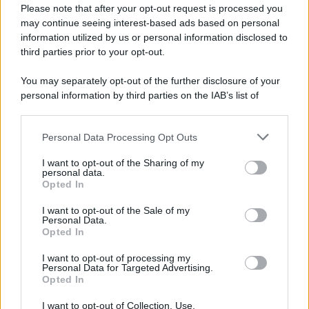
dall’imprenditrice digitale è firmata Tod’s, ma in
Please note that after your opt-out request is processed you
commercio si possono trovare diverse alternative.
may continue seeing interest-based ads based on personal
Leggi anche
Chiara Ferragni sfoggia un Look di super
information utilized by us or personal information disclosed to
tendenza che di sicuro sarà il nuovo must di stagione!
third parties prior to your opt-out.
You may separately opt-out of the further disclosure of your
personal information by third parties on the IAB’s list of
downstream participants.
Personal Data Processing Opt Outs
This information may also be disclosed by us to third parties
on the IAB’s List of Downstream Participants that may further
I want to opt-out of the Sharing of my
disclose it to other third parties.
personal data.
Opted In
Please note that this website/app uses one or more Google
services and may gather and store information including but
I want to opt-out of the Sale of my
Personal Data.
not limited to your visit or usage behaviour. You may click to
Opted In
grant or deny consent to Google and its third-party tags to
use your data for below specified purposes in below Google
I want to opt-out of processing my
consent section.
Personal Data for Targeted Advertising.
Leggi anche
Opted In
I want to opt-out of Collection, Use,