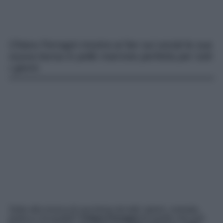
Chiara Ferragni mostra ai fan sui social la sua
nuova borsa in pelle marrone perfetta per tutti
i giorni.
Siete alla ricerca di una borsa da tutti i giorni, comoda,
pratica e di qualità?
Chiara Ferragni
ha quello che può