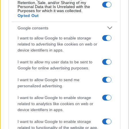
Retention, Sale, and/or Sharing of my
Personal Data that Is Unrelated with the
Casa
Purposes for which it was collected.
Opted Out
Lavanda in vaso sana e
rigogliosa: non commettere
questi 3 errori
Google consents
I want to allow Google to enable storage
related to advertising like cookies on web or
Moda
device identifiers in apps.
Emma segue il trend di
stagione: bikini con stampa
I want to allow my user data to be sent to
animalier ma con un tocco più
glamour!
Google for online advertising purposes.
I want to allow Google to send me
Viaggi
personalized advertising.
Montagna ad agosto: 4
I want to allow Google to enable storage
località da non perdere per
una vacanza al fresco
related to analytics like cookies on web or
device identifiers in apps.
I want to allow Google to enable storage
Viaggi
related to functionality of the website or app.