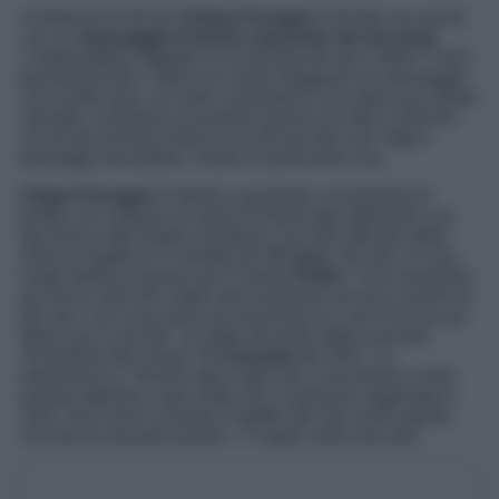
A distanza di 48 ore
Chiara Ferragni
è tornata sui social
con un
messaggio d’amore nascosto nel suo look
.
L’imprenditrice digitale è un’amante dei top e delle T-shirt
personalizzate: a Ibiza ha voluto sfoggiare un messaggio
a lei molto caro, un invito a prendersi cura della sua salute
mentale. A distanza di qualche giorno ha rotto il silenzio
social per tornare online e tra alcune foto con i figli e
paesaggi mozzafiato, risalta in particolare una.
Chiara Ferragni
è intenta a guardare un tramonto di
profilo con indosso un paio di shorts grigi abbinato a un
top bianco dall’ampia scollatura. Sul sito ufficiale dello
shop la maglia è in vendita per
47 euro
. Sul top c’è una
lunga dedica d’amore per il marito
Fedez
: “
Cuz everytime
we touch I feel this static and everytime we kiss I reach for
the sky. Can’t you hear my heart beat so I can’t let you go.
Want you in my life
“. Si tratta del testo della canzone
“Everytime We Touch” di
Cascada
del 2007. La
traduzione è: “
Perché ogni volta che ci tocchiamo sento
questa staticità e ogni volta che ci baciamo raggiungo il
cielo. Non riesci a sentire il battito del mio cuore quindi
non posso lasciarti andare. Ti voglio nella mia vita
“.