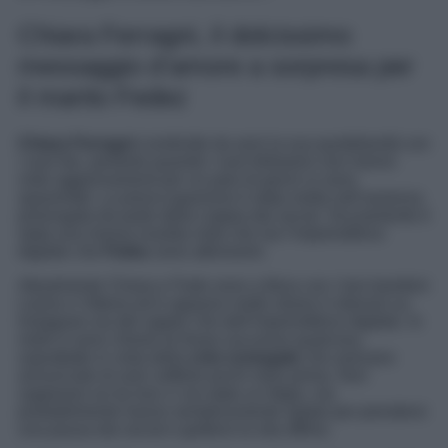
Chiara Ferragni, il dolcissimo
messaggio d’amore a sorpresa per
il marito Fedez
Chiara Ferragni
condivide da anni la sua quotidianità con
i suoi fan, pertanto quando i suoi followers non hanno
visto aggiornamenti per un paio di giorni si sono
spaventati. La preoccupazione è stata molta nell’assenza
prolungata da parte della coppia dai social. Sicuramente è
stata una mossa insolita visto che sia l’imprenditrice
digitale che
Fedez
sono attivissimi.
Attualmente Chiara e Fede sono a Ibiza con i loro bambini
Leone e Vittoria ed è apparso molto strano il silenzio su
Instagram sia del rapper che dell’imprenditrice digitale. In
molti si sono chiesti se fosse successo qualcosa,
soprattutto in vista della
crisi coniugale
che avevano
annunciato di aver sofferto pochi mesi prima. Non
sappiamo se tra loro ci sia stato un litigio, ma
probabilmente hanno semplicemente optato per prendersi
una pausa dai social e godersi la vita offline.