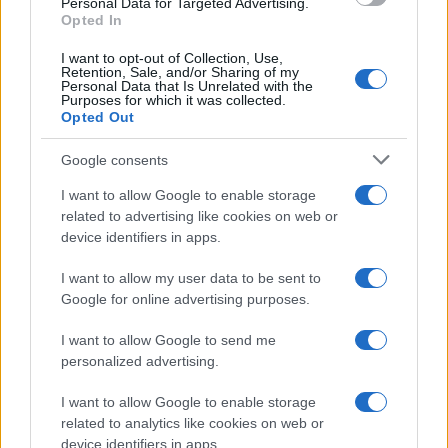
Personal Data for Targeted Advertising.
Leggi anche
Opted In
I want to opt-out of Collection, Use,
Retention, Sale, and/or Sharing of my
Personal Data that Is Unrelated with the
Viaggi
Purposes for which it was collected.
Opted Out
Montagna ad agosto: 4
località da non perdere per
una vacanza al fresco
Google consents
I want to allow Google to enable storage
related to advertising like cookies on web or
Viaggi
device identifiers in apps.
Isola di Vulcano, cosa vedere
e fare: spiagge, trekking e
I want to allow my user data to be sent to
luoghi da non perdere
Google for online advertising purposes.
I want to allow Google to send me
Moda
personalized advertising.
Chiara Ferragni detta tendenza
anche in estate: scopri qui il nuovo
I want to allow Google to enable storage
must di stagione da indossare con i
related to analytics like cookies on web or
tuoi beach look!
device identifiers in apps.