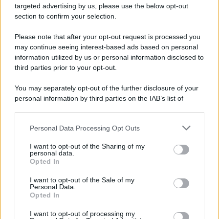
targeted advertising by us, please use the below opt-out
section to confirm your selection.
Please note that after your opt-out request is processed you
may continue seeing interest-based ads based on personal
Un post condiviso da Chiara Ferragni ✨ (@chiaraferragni)
information utilized by us or personal information disclosed to
third parties prior to your opt-out.
You may separately opt-out of the further disclosure of your
personal information by third parties on the IAB’s list of
downstream participants.
Personal Data Processing Opt Outs
This information may also be disclosed by us to third parties
on the IAB’s List of Downstream Participants that may further
I want to opt-out of the Sharing of my
disclose it to other third parties.
personal data.
Opted In
Please note that this website/app uses one or more Google
services and may gather and store information including but
I want to opt-out of the Sale of my
Personal Data.
not limited to your visit or usage behaviour. You may click to
Opted In
grant or deny consent to Google and its third-party tags to
use your data for below specified purposes in below Google
I want to opt-out of processing my
consent section.