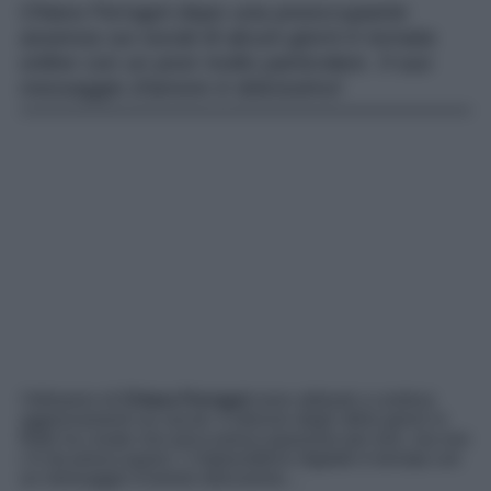
Chiara Ferragni dopo una preoccupante
assenza sui social di alcuni giorni è tornata
online con un post molto particolare. Il suo
messaggio d’amore è dolcissimo!
I followers di
Chiara Ferragni
sono abituati a continui
aggiornamenti sui social. Il silenzio degli ultimi giorni in
Rete ha creato non poca preoccupazione per loro, ma non
c’è da preoccuparsi. L’imprenditrice digitale è tornata con
un messaggio d’amore dolcissimo…