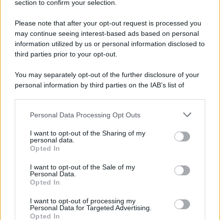
section to confirm your selection.
tornata a postare con più assiduità. Come questo qui
sopra dove sfoggia un
look in perfetto mood
Please note that after your opt-out request is processed you
‘montagna’
, composto da
un
completo sui toni del
may continue seeing interest-based ads based on personal
bianco abbinato ad un maxi cardigan in lana
. Un look
caldo, comodo e confortevole ma che al tempo stesso non
information utilized by us or personal information disclosed to
rinuncia a quel tocco di stile che non guasta!
third parties prior to your opt-out.
You may separately opt-out of the further disclosure of your
personal information by third parties on the IAB’s list of
downstream participants.
Personal Data Processing Opt Outs
This information may also be disclosed by us to third parties
on the IAB’s List of Downstream Participants that may further
I want to opt-out of the Sharing of my
disclose it to other third parties.
personal data.
Opted In
Please note that this website/app uses one or more Google
services and may gather and store information including but
I want to opt-out of the Sale of my
Personal Data.
not limited to your visit or usage behaviour. You may click to
Opted In
grant or deny consent to Google and its third-party tags to
use your data for below specified purposes in below Google
I want to opt-out of processing my
consent section.
Personal Data for Targeted Advertising.
Leggi anche
Opted In