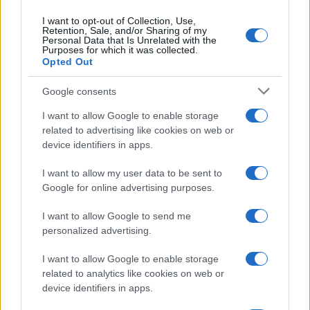
I want to opt-out of Collection, Use,
Retention, Sale, and/or Sharing of my
Personal Data that Is Unrelated with the
Casa
Purposes for which it was collected.
Opted Out
Dove posizionare il divano
secondo il Feng Shui: gli
errori da evitare
Google consents
I want to allow Google to enable storage
related to advertising like cookies on web or
Moda
device identifiers in apps.
Chiara Ferragni, più bella
che mai: al naturale e senza
I want to allow my user data to be sent to
make up VIDEO
Google for online advertising purposes.
I want to allow Google to send me
Viaggi
personalized advertising.
Il borgo più spettacolare della
Costa dei Trabocchi conquista
I want to allow Google to enable storage
tutti: tra vicoli, panorami e spiagge
related to analytics like cookies on web or
da sogno
device identifiers in apps.