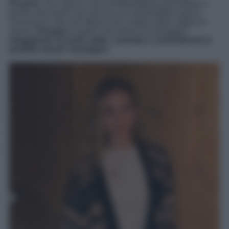
Provera
. Tra i due le cose sembrerebbero procedere a
gonfie vele tant’è che alcune voci parlerebbero già di
convivenza. Ma nell’attesa che il sogno della coppia si
avveri,
Ferragni
si gode l’aria fresca di montagna
sfoggiando un look caldo, comodo e confortevole in
perfetto mood ‘montagna’
.