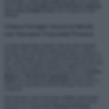
alla famiglia, sceglie
look comfy ma chic
come questo
qui di sotto
con completo sui toni del bianco abbinato
ad un maxi cardigan in lana
. Qui di seguito per tutti i
dettagli!
Chiara Ferragni ritrova la felicità
con Giovanni Tronchetti Provera
La bella imprenditrice digitale, dopo gli ultimi impegni
lavorativi della settimana appena passata, è volata in
montagna per trascorrere le festività natalizie insieme ai
figli e alla famiglia. Qui ha potuto finalmente rilassarsi un
po’ e godersi del tempo prezioso con le persone che ama
dopo un anno piuttosto complesso e difficile sia da un
punto di vista professionale che personale. Lo
scandalo
Balocco
, la
fine del suo matrimonio
con l’ex marito
Fedez
e la conseguente
separazione
l’hanno messa a
dura prova, facendole vivere ed affrontare mesi bui e
complicati.
Ma finalmente, dopo tanto tempo,
Chiara
sembrerebbe
aver ritrovato un po’ di serenità e di pace grazie anche
all’amore con l’imprenditore
Giovanni Tronchetti