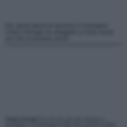
Per questi giorni di vacanza in montagna
Chiara Ferragni ha sfoggiato un look comfy
ma chic in perfetto mood.
Chiara Ferragni
non rinuncia allo stile neppure in
montagna e, in questi giorni sulla neve insieme ai figli e