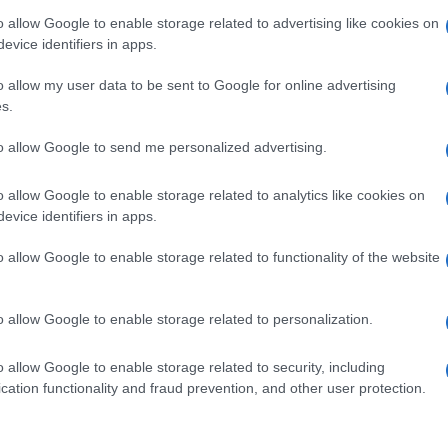
 con la sua famiglia. L’imprenditrice digitale si è concessa
o allow Google to enable storage related to advertising like cookies on
m spegnendo poi le candeline su una graziosa torta di
evice identifiers in apps.
to il compleanno a casa con la madre, le sorelle e i figli
 affetto. Anche qui non è mancata una graziosa torta
o allow my user data to be sent to Google for online advertising
s.
to allow Google to send me personalized advertising.
o allow Google to enable storage related to analytics like cookies on
evice identifiers in apps.
o allow Google to enable storage related to functionality of the website
o allow Google to enable storage related to personalization.
o allow Google to enable storage related to security, including
cation functionality and fraud prevention, and other user protection.