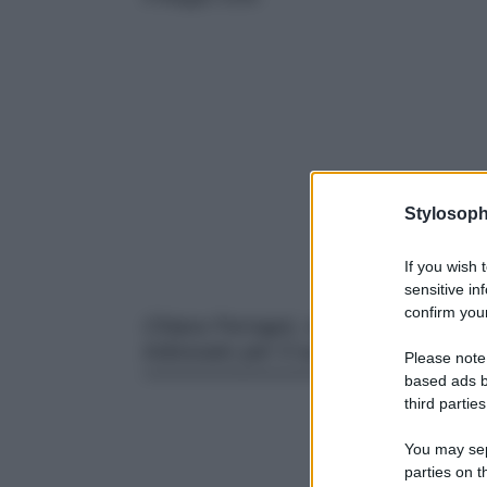
Stylosoph
If you wish 
sensitive in
confirm your
Chiara Ferragni, nella giornata di i
indossato per il suo giorno speciale
Please note
based ads b
third parties
You may sepa
parties on t