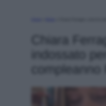
Home
»
Moda
»
Chiara Ferragni, cosa ha i
Chiara Ferra
indossato per
compleanno