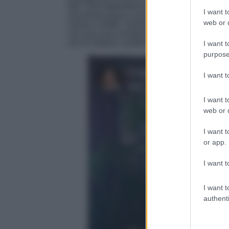
tutti i suoi dipendenti e colleghi e poi a casa
I want t
una buona pizza a pranzo insieme al suo tea
web or d
crema e mirtilli, mentre alla sera ha festeggia
con una cena semplice ma piena d’amore e di
con le relative candeline da spegnere!
I want t
purpose
I want 
I want t
web or d
I want t
or app.
I want t
I want t
authenti