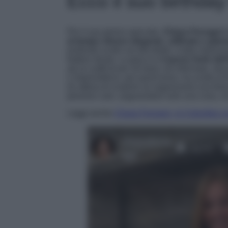
Ecco il suo birthday
Per il suo giorno speciale,
Chiara Ferragni
h
al tempo stesso elegante, raffinato e gla
profondo scollo sul décolleté, il tutto imprez
bottoni dorati. La giacca è
il pezzo forte dell
ad un outfit di per sé basic ed informale, el
L’imprenditrice, per quest’anno, ha scelto di
(in attesa di scoprire se organizzerà una festa
persone care, augurandosi solo una cosa, ovv
Leggi anche
Chiara Ferragni, in Colombia c