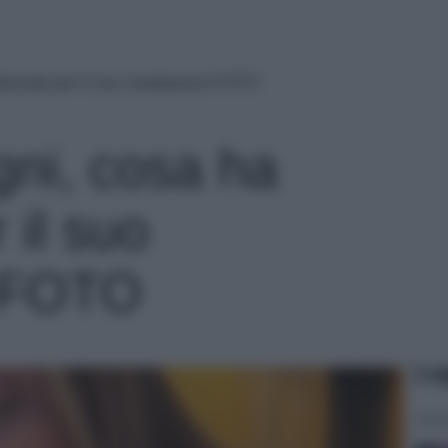
ndossato per il suo compleanno FOTO
gni, cosa ha
 il suo
 FOTO
Le