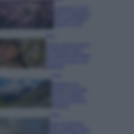
Lavanda in vaso
sana e rigogliosa:
non commettere
questi 3 errori
Moda
Emma segue il trend
di stagione: bikini
con stampa animalier
ma con un tocco più
glamour!
Viaggi
Montagna ad
agosto: 4 località
da non perdere
per una vacanza
al fresco
Viaggi
Isola di Vulcano,
cosa vedere e fare: