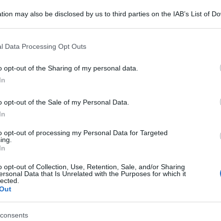
tion may also be disclosed by us to third parties on the IAB’s List of 
 that may further disclose it to other third parties.
 that this website/app uses one or more Google services and may gath
l Data Processing Opt Outs
including but not limited to your visit or usage behaviour. You may click 
 to Google and its third-party tags to use your data for below specifi
o opt-out of the Sharing of my personal data.
ogle consent section.
In
o opt-out of the Sale of my Personal Data.
In
ircondata dall’amore e dall’affetto dei suoi figli, dei suoi
to opt-out of processing my Personal Data for Targeted
ing.
ha indossato per il suo giorno speciale? Qui di seguito
In
o opt-out of Collection, Use, Retention, Sale, and/or Sharing
pie gli anni
ersonal Data that Is Unrelated with the Purposes for which it
lected.
Out
compiuto gli anni e per la speciale occasione, ha
consents
e, prima con una piccola festicciola in ufficio insieme a