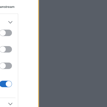
Downstream
er and store
to grant or
ed purposes