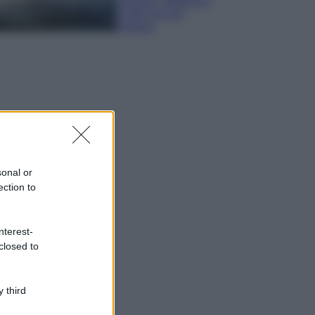
spiagge, trekking e
luoghi da non
perdere
sonal or
ection to
nterest-
closed to
 third