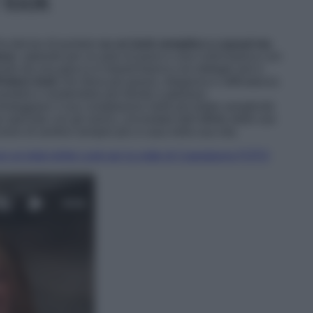
 look
a deciso di puntare
su un look semplice e casual ma
mour
, optando per un paio di jeans e una t-shirt bianca con
iosito da una giacca in tweed bianca con dettagli neri e
’intero look
che dona più grazia, eleganza e raffinatezza
evandolo e rendendolo più trendy e glamour.
 festeggiare il suo compleanno nella più totale semplicità
 speciale con gli amici), circondata dall’affetto delle sue
ero di sentirsi sempre più a casa nella sua vita.
on un total white Look per la notte di Capodanno FOTO