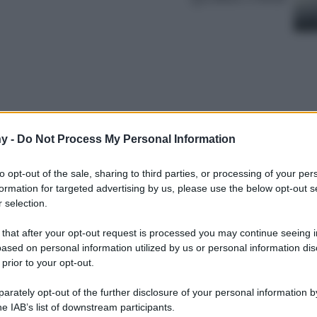
y -
Do Not Process My Personal Information
to opt-out of the sale, sharing to third parties, or processing of your per
formation for targeted advertising by us, please use the below opt-out s
 selection.
eri, ha compiuto gli anni: ecco cosa ha
.
 that after your opt-out request is processed you may continue seeing i
ased on personal information utilized by us or personal information dis
 prior to your opt-out.
rately opt-out of the further disclosure of your personal information by
he IAB’s list of downstream participants.