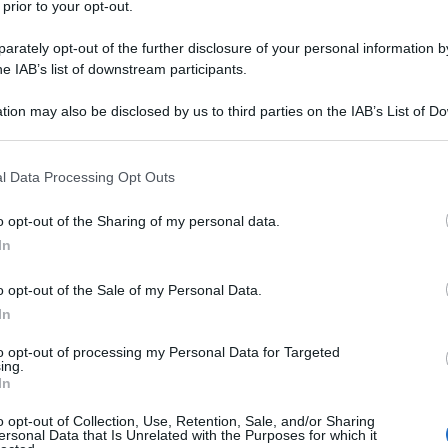
 prior to your opt-out.
rately opt-out of the further disclosure of your personal information by
he IAB’s list of downstream participants.
tion may also be disclosed by us to third parties on the IAB’s List of 
 that may further disclose it to other third parties.
 that this website/app uses one or more Google services and may gath
l Data Processing Opt Outs
including but not limited to your visit or usage behaviour. You may click 
 to Google and its third-party tags to use your data for below specifi
o opt-out of the Sharing of my personal data.
ogle consent section.
In
ook total black non si sbaglia mai: ecco la
o opt-out of the Sale of my Personal Data.
In
to opt-out of processing my Personal Data for Targeted
ing.
In
o opt-out of Collection, Use, Retention, Sale, and/or Sharing
ersonal Data that Is Unrelated with the Purposes for which it