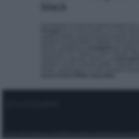
black
Nonostante il mondo del gossip sembra non v
Ferragni
ha la corazza forte e sa come devia
pubblicamente esclusivamente quando necessar
mestiere di imprenditrice digitale, tornando
famosa, pubblicati su
Instagram
per ispirare
ancora ben 28,7 milioni in tutto il mondo. Ne
indossare un grande classico, un
look total 
glamour con gli accessori griffati. Cappotto di
velate, compongono un look semplice ma ami 
borsa Chanel effetto trapuntato
.
Privacy Policy
Preferenze privacy
Mappa del sito
Chi siamo
Redazione
Codice Et