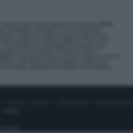
olerla lasciare andare neppure per un attimo,
Chiara
re i pettegolezzi sul proprio conto, intervenendo
io. L’influencer vuole tornare alle origini del suo
 dunque a mettere in evidenza i
look
che l’hanno resa
 i suoi followers che, nonostante gli scandali, sono
lle ultime ore, ad esempio, Ferragni ha scelto di
black
che sta bene sempre e con tutto, dando una nota di
 pelle in stile trenchi, stivali camperos e calze nere
fuori luogo, soprattutto se corredato dalla splendida
© – Stylosophy – Anicaflash S.r.l. – P.Iva 01816001000 – Testata Giornalistica reg
Contatti
ico
Pubblicità