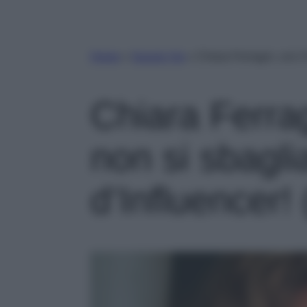
Home
»
Gossip Vip
»
Chiara Ferragni, con il
Chiara Ferrag
non si sbagli
d’Influencer