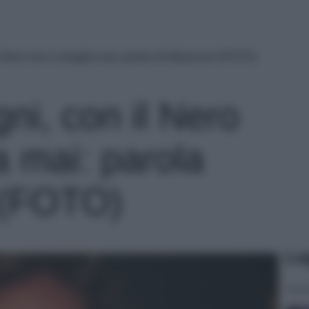
 Nero non si sbaglia mai: parola d’Influencer! (FOTO)
ni, con il Nero
a mai: parola
! (FOTO)
Le