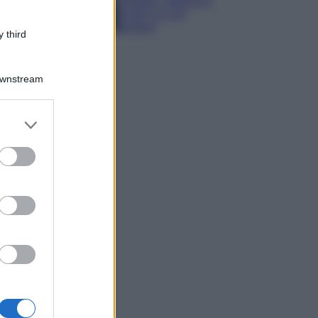
spiagge, trekking e
luoghi da non
perdere
 third
Downstream
er and store
to grant or
ed purposes