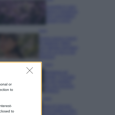
Lavanda in vaso
sana e rigogliosa:
non commettere
questi 3 errori
Moda
Emma segue il trend
di stagione: bikini
con stampa animalier
ma con un tocco più
glamour!
Viaggi
Montagna ad
agosto: 4 località
da non perdere
sonal or
per una vacanza
ection to
al fresco
Viaggi
nterest-
Isola di Vulcano,
cosa vedere e fare:
closed to