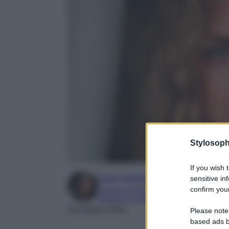
Stylosoph
If you wish 
Irene Sangermano
sensitive in
confirm your
Laureta in letteratura e traduzione interc
Esperta in moda e mondo dello spettaco
20 Ottobre 2024
Please note
based ads b