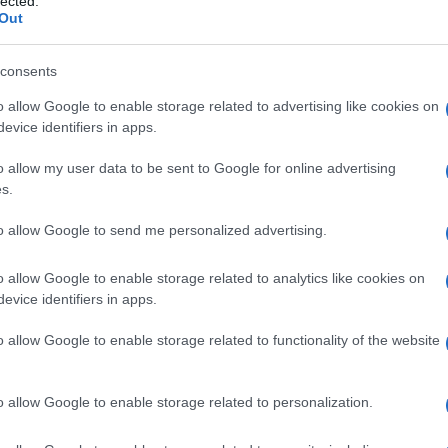
lected.
Out
consents
o allow Google to enable storage related to advertising like cookies on
evice identifiers in apps.
o allow my user data to be sent to Google for online advertising
s.
to allow Google to send me personalized advertising.
linea?
Arrivano nuovi gossip sulla coppia, che avrebbe
ina proprio negli ultimi giorni dopo un viaggio a Londra.
rca di spostare l’attenzione sui suoi
look
come l’ultimo
o allow Google to enable storage related to analytics like cookies on
a mai.
evice identifiers in apps.
ilvio Campara, relazione
o allow Google to enable storage related to functionality of the website
o allow Google to enable storage related to personalization.