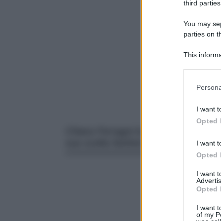
third parties
You may sepa
parties on t
This informa
Participants
Please note
Persona
information 
deny consent
I want t
in below Go
Opted 
Chiara Ferragni lo sa bene, con un l
sua scelta fashion del momento.
I want t
Opted 
I want 
Advertis
Opted 
I want t
of my P