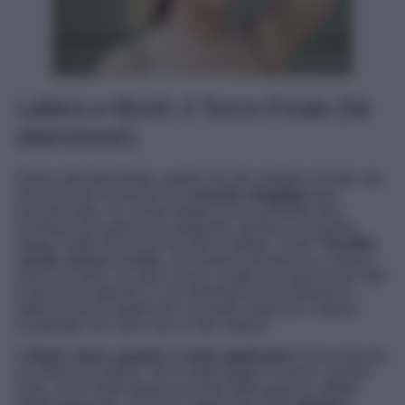
Labbra e Blush: il Tocco Finale (fai
attenzione!)
Siamo alla fase finale, quella che dà carattere al look, ma
anche la più rischiosa! Un
rossetto sbagliato
può
rovinare tutto. Un colore troppo scuro potrebbe farti
sembrare più gotica che elegante, mentre un rossetto
troppo matte rischia di seccarti le labbra. Il top?
Tonalità
rosate, pesca o nude
, che donano freschezza e stanno
bene con tutto. Se ami il rosso, scegli una nuance più soft
e dal finish satinato. E non dimenticare di esfoliare le
labbra prima di applicare il rossetto: pellicine e labbra
screpolate non sono mai un bel vedere!
Il
blush: dove, quanto e come applicarlo?
Domanda da
un milione di dollari. Se lo metti troppo in basso, sembri
triste. Se lo metti troppo al centro delle guance, effetto
Heidi assicurato. Il trucco è applicarlo sugli
zigomi e