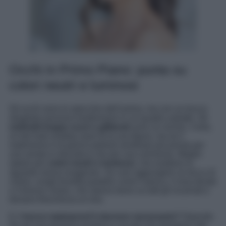
Occhi in Primo Piano: punta su
colori neutri e luminosi
Gli occhi sono lo specchio dell’anima, ma con un trucco
sbagliato possono trasformarsi in un quadro astratto. Gli
ombretti troppo scuri o glitterati
sono un rischio. Certo,
un bel look smokey eyes fa la sua figura, ma se il
matrimonio è di giorno potresti sembrare più pronta per
una serata in discoteca che per una cerimonia. Meglio
optare per
colori neutri e luminosi
, che esaltano lo
sguardo senza esagerare. Se vuoi aggiungere un tocco di
colore, scegli tonalità pastello come il pesca, il rosa dorato
o il bronzo chiaro, che stanno bene su tutti gli incarnati e
donano freschezza al viso.
E il
trucco waterproof è davvero necessario?
Dipende.
Se sei una persona emotiva e sai già che piangerai alla