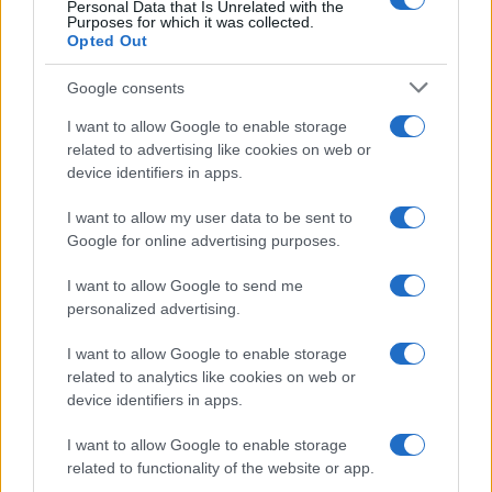
Personal Data that Is Unrelated with the
Viaggi
Purposes for which it was collected.
Opted Out
Isola di Vulcano, cosa vedere
e fare: spiagge, trekking e
luoghi da non perdere
Google consents
I want to allow Google to enable storage
related to advertising like cookies on web or
Moda
device identifiers in apps.
Chiara Ferragni detta tendenza
anche in estate: scopri qui il nuovo
I want to allow my user data to be sent to
must di stagione da indossare con i
tuoi beach look!
Google for online advertising purposes.
I want to allow Google to send me
Bellezza
personalized advertising.
5 scrub corpo fai da te per
I want to allow Google to enable storage
una pelle liscia e levigata a
prova di Estate
related to analytics like cookies on web or
device identifiers in apps.
Casa
I want to allow Google to enable storage
related to functionality of the website or app.
Come organizzare il frigorifero in
estate: 5 consigli per conservare