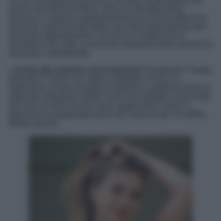
prima nota dell’Ave Maria, allora sì. Ma attenzione:
mascara e eyeliner waterproof possono essere difficili da
ritoccare, quindi portati dietro uno struccante delicato per
eventuali aggiustamenti. Se invece il matrimonio è
all’aperto e fa caldo, la versione waterproof può salvarti da
sbavature indesiderate.
L’
errore più comune con il mascara
? Esagerare! Troppe
passate e ti ritrovi con ciglia a ragnetto. Il trucco è
applicarne un paio di strati al massimo e pettinare bene le
ciglia per separarle. Effetto “occhi da cerbiatta” assicurato!
Se vuoi un extra volume senza appesantire, prova a
utilizzare un piegaciglia prima del mascara per un effetto
lifting naturale.