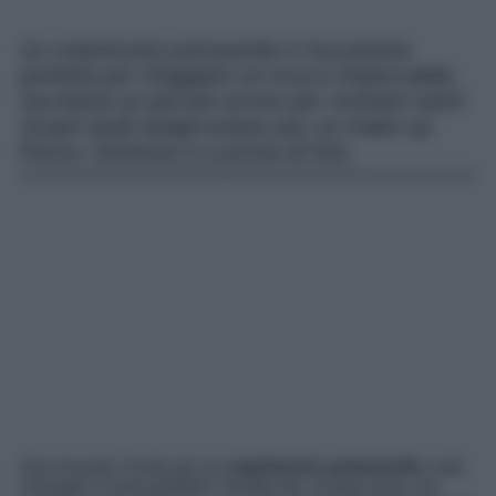
Un matrimonio primaverile è l’occasione
perfetta per sfoggiare un trucco impeccabile,
ma basta un piccolo errore per rovinare tutto!
Scopri quali sbagli evitare per un make up
fresco, luminoso e a prova di foto.
Hai ricevuto l’invito per un
matrimonio primaverile
e già
immagini il look perfetto? Vestito top, scarpe wow, ma