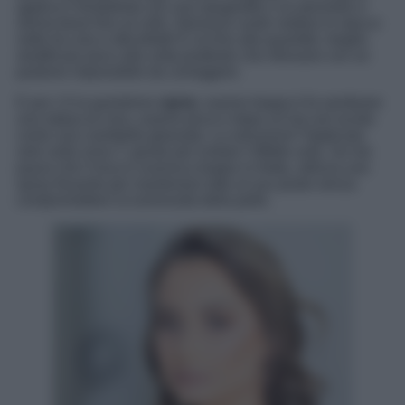
applica il fondotinta con una spugnetta o un pennello e
sfuma bene fino al collo. Nessuno vuole vedere lo stacco
netto tra viso e décolleté! E occhio alla quantità: meglio
stratificare poco alla volta piuttosto che ritrovarsi con un
pastone impossibile da correggere.
E poi c’è la questione
cipria
: usarne troppa ti fa sembrare
una statua di cera, usarne poca e dopo un’ora sei lucida
come una ciambella glassata. La soluzione? Applicala
solo sulla zona T, giusto per evitare l’effetto unto. Se hai
paura che il trucco svanisca troppo in fretta, utilizza uno
spray fissante per mantenere tutto al suo posto senza
compromettere la luminosità della pelle.