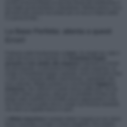
occhio al trucco! Basta un piccolo errore per trasformare il
tuo make up da favoloso a disastroso. Niente panico, ecco
gli errori più comuni da evitare per un trucco impeccabile
e a prova di foto…
La Base Perfetta: attenta a questi
Errori!
Partiamo dalle fondamenta: la
base
. Se sbagli qui, tutto il
resto del trucco ne risentirà. Un
fondotinta troppo
pesante o non adatto alla stagione
è davvero un errore
da principiante. In primavera la pelle vuole respirare, se
scegli un fondotinta troppo coprente, rischi di trovarti a fare
i conti con il temuto effetto mascherone, soprattutto alla
luce naturale. Meglio puntare su una formula
leggera e
luminosa
, che valorizzi la pelle senza soffocarla. Se hai
la pelle mista o grassa, opta per un prodotto oil-free che
tenga sotto controllo la lucidità senza appesantire il viso.
Se invece hai la pelle secca, scegli una formula idratante
che doni un aspetto fresco e sano.
L’
effetto maschera
è sempre dietro l’angolo se non sfumi
bene il prodotto o scegli il colore sbagliato. Per evitarlo,