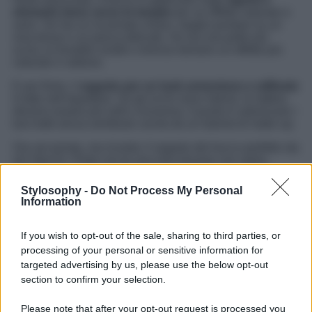
sfumarlo bene verso le tempie
per un effetto naturale e
sano. Se hai un incarnato chiaro, meglio puntare su un
rosa tenue o un pesca delicato. Se hai una pelle più
scura, le tonalità corallo o bronzo donano un effetto più
naturale e radioso.
E per finire, il
segreto per un look armonioso e raffinato
è tutto nell’equilibrio. Se gli occhi sono intensi, le labbra
devono essere più soft e viceversa. Il punto è valorizzare i
tuoi tratti senza sembrare uscita da un tutorial di make up.
Ora sei pronta, ma ricorda: il segreto del trucco perfetto sta
nei ritocchi. Porta con te una mini trousse con cipria,
rossetto e qualche salvietta opacizzante per essere
perfetta fino all’ultima foto!
Stylosophy -
Do Not Process My Personal
Information
If you wish to opt-out of the sale, sharing to third parties, or
processing of your personal or sensitive information for
targeted advertising by us, please use the below opt-out
section to confirm your selection.
Please note that after your opt-out request is processed you