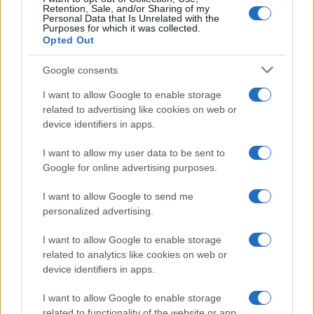
Retention, Sale, and/or Sharing of my
Personal Data that Is Unrelated with the
Moda
Purposes for which it was collected.
Opted Out
Samira Lui sfoggia il beach
look perfetto per l’estate:
scoprilo qui!
Google consents
I want to allow Google to enable storage
related to advertising like cookies on web or
Bellezza
device identifiers in apps.
I profumi marini più
gettonati dell’Estate 2026,
I want to allow my user data to be sent to
freschi e leggeri
Google for online advertising purposes.
I want to allow Google to send me
Casa
personalized advertising.
Lavanda in vaso sana e
I want to allow Google to enable storage
rigogliosa: non commettere
questi 3 errori
related to analytics like cookies on web or
device identifiers in apps.
Moda
I want to allow Google to enable storage
related to functionality of the website or app.