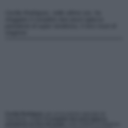
Cecilia Rodriguez, nelle ultime ore, ha
sfoggiato il completo due pezzi (giacca
pantaloni) di super tendenza, il vero must di
stagione.
Cecilia Rodriguez
, per un’occasione speciale ed
importante, sceglie
il completo due pezzi (giacca
pantaloni) sui toni del grigio
come simbolo di eleganza