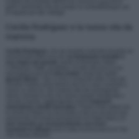
e rigore ma al tempo stesso non rinuncia a quel tocco
glam e femminile che da sempre la contraddistingue: qui
di seguito per tutti i dettagli.
Cecilia Rodriguez e la nuova vita da
mamma
Cecilia Rodriguez
, che sta vivendo il periodo più bello ed
emozionante della sua vita,
ha finalmente esaudito il
suo sogno più grande
, quello di diventare madre.
L’influencer, infatti, ad ottobre, ha dato alla luce la sua
meravigliosa piccola
Clara Isabel
, avuta dal marito
Ignazio Moser
. I due si sono conosciuti nella Casa del
Grande Fratello ormai diversi anni fa e sono convolati a
nozze un anno fa. Ora insieme alla loro primogenita
stanno vivendo la vita che hanno sempre desiderato e
cercato insieme, raggiungendo anche
traguardi
straordinari a livello lavorativo
. Proprio nelle ultime ore,
la sorella di Belen ha raccontato ai fan sui social di aver
presenziato all’evento premiazione di Forbes Italia e di
aver ricevuto un riconoscimento con il loro
ecommerce Qlhype
(che è stata riconosciuta tra le Top
100 Startup Italiane).