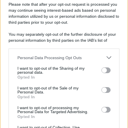
altro colore di super tendenza per questa stagione. Che
Please note that after your opt-out request is processed you
ne dite, vi piace? Estremamente versatile, questo
may continue seeing interest-based ads based on personal
completo due pezzi è il capo jolly e passepartout da avere
sempre a portata di mano nell’armadio, da sfoggiare in
information utilized by us or personal information disclosed to
diverse occasioni!
third parties prior to your opt-out.
You may separately opt-out of the further disclosure of your
personal information by third parties on the IAB’s list of
downstream participants.
Personal Data Processing Opt Outs
This information may also be disclosed by us to third parties
on the IAB’s List of Downstream Participants that may further
I want to opt-out of the Sharing of my
disclose it to other third parties.
personal data.
Opted In
Please note that this website/app uses one or more Google
services and may gather and store information including but
I want to opt-out of the Sale of my
Personal Data.
not limited to your visit or usage behaviour. You may click to
Opted In
grant or deny consent to Google and its third-party tags to
use your data for below specified purposes in below Google
I want to opt-out of processing my
consent section.
Personal Data for Targeted Advertising.
Leggi anche
Opted In
I want to opt-out of Collection, Use,