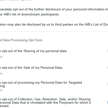
rately opt-out of the further disclosure of your personal information by
he IAB’s list of downstream participants.
tion may also be disclosed by us to third parties on the IAB’s List of 
 that may further disclose it to other third parties.
 that this website/app uses one or more Google services and may gath
l Data Processing Opt Outs
including but not limited to your visit or usage behaviour. You may click 
 to Google and its third-party tags to use your data for below specifi
o opt-out of the Sharing of my personal data.
ogle consent section.
In
o opt-out of the Sale of my Personal Data.
ono in viaggio di nozze ma il look succinto
In
.
to opt-out of processing my Personal Data for Targeted
ing.
In
o opt-out of Collection, Use, Retention, Sale, and/or Sharing
ersonal Data that Is Unrelated with the Purposes for which it
lected.