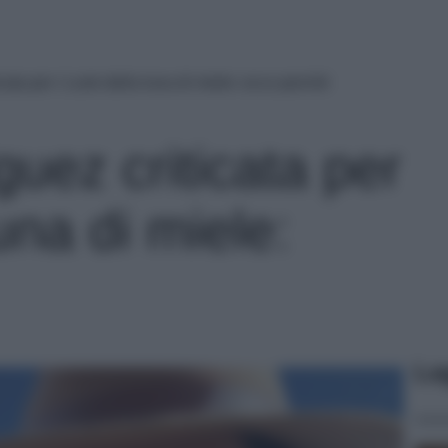
cata per i Look della luna di miele: ecco perché
guez criticata per
una di miele:
Le