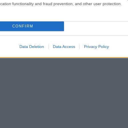
cation functionality and fraud prevention, and other user protection.
gnazio Moser
continua. La coppia, dopo esserci
p ed essersi innamorata, ha passato tanti anni insieme
mano della sua bella con una romantica proposta. Il
ana, in una villa da sogno, alla presenza di tutta la
CONFIRM
is e Tony Effe che si sono incontrati proprio in questa
Cecilia e Ignazio è arrivato il momento di godersi una
re tappa in Perù, poi in Florida a Miami e infine nella
La coppia è molto innamorata e non ha nascosto di essere
Data Deletion
Data Access
Privacy Policy
 Cecilia fa storcere il naso al popolo del web per il suo