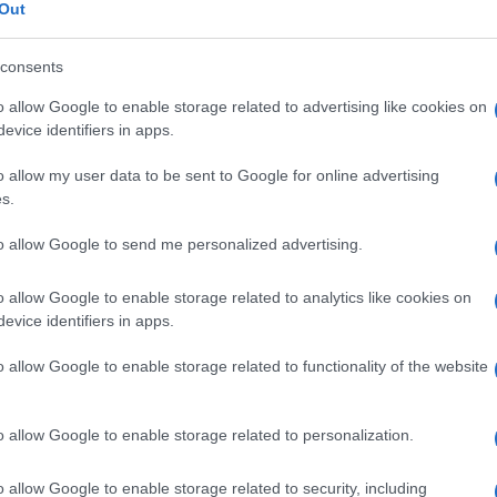
Out
consents
o allow Google to enable storage related to advertising like cookies on
evice identifiers in apps.
o allow my user data to be sent to Google for online advertising
s.
to allow Google to send me personalized advertising.
o allow Google to enable storage related to analytics like cookies on
e,
Cecilia Rodriguez e Ignazio Moser
si stanno godendo
tappe c’è stata anche Miami e qui la sorella minore di
evice identifiers in apps.
 creato non poche polemiche su Instagram. Ecco i
o allow Google to enable storage related to functionality of the website
 Ignazio Moser in luna di
o allow Google to enable storage related to personalization.
o allow Google to enable storage related to security, including