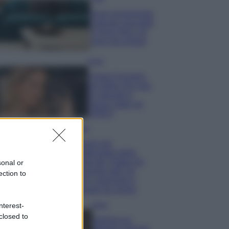
Dove posizionare
il divano secondo
il Feng Shui: gli
errori da evitare
Moda
Chiara Ferragni,
più bella che mai:
al naturale e
senza make up
VIDEO
Viaggi
Il borgo più
spettacolare della
Costa dei Trabocchi
sonal or
conquista tutti: tra
ection to
vicoli, panorami e
spiagge da sogno
nterest-
Moda
closed to
Samira Lui
sfoggia il beach