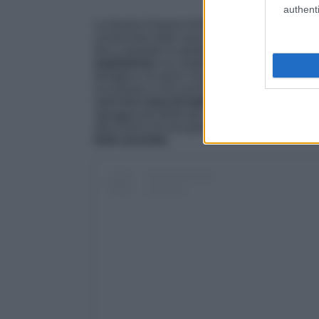
authenti
La favola d’amore di
Cecilia Rodriguez e I
conosciuta nella casa del Grande Fratello Vi
fino a quando lo sportivo non ha chiesto la 
matrimonio
si è svolto questa estate in Tosc
famiglia e di amici Vip, tra cui Giulia De Lell
occasione e che ora fanno coppia fissa. Per 
splendida
luna di miele
che li ha portati a fa
spiaggia più bella dei Caraibi, Cap Juluca. 
alla ricerca di una gravidanza, ma nel fratello
look succinto
.