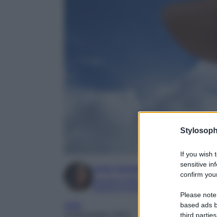
Stylosoph
If you wish 
sensitive in
Irene Sangermano
confirm your
Laureta in letteratura e traduzione interc
Esperta in moda e mondo dello spettaco
Please note
based ads b
Varie
third parties
14 Novembre 2024