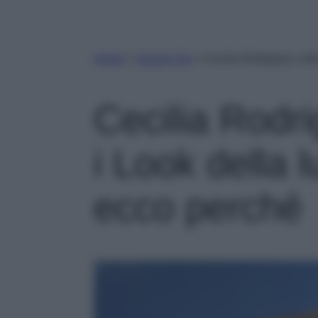
Home
»
Gossip Vip
»
Cecilia Rodriguez criti
Cecilia Rodri
i Look della l
ecco perché