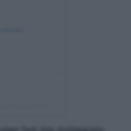
su Instagram
z (@chechurodriguez_real)
super hot ma Instagram