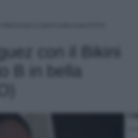
l Bikini bicolor e il lato B in bella mostra (FOTO)
guez con il Bikini
to B in bella
O)
Le