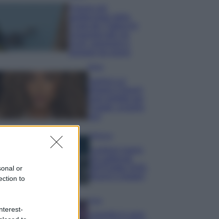
Il borgo più
spettacolare della
Costa dei Trabocchi
conquista tutti: tra
vicoli, panorami e
spiagge da sogno
Moda
Samira Lui
sfoggia il beach
look perfetto per
l’estate: scoprilo
qui!
Bellezza
I profumi marini
più gettonati
dell’Estate 2026,
sonal or
freschi e leggeri
ection to
Casa
nterest-
Lavanda in vaso