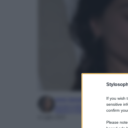
Stylosoph
If you wish 
Irene Sangermano
sensitive in
Laureta in letteratura e traduzione interc
confirm your
Esperta in moda e mondo dello spettaco
4 Luglio 2023
Please note