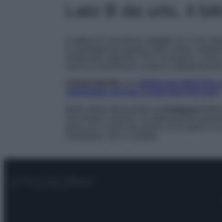
Lato B da urlo, il bik
In attesa di convolare a
nozze
con il suo am
in Sardegna per godere delle acque cristalli
amatissimi cagnolini. Per l’occasione, Chec
marca di beachwear creata in collaborazione
LEGGI ANCHE >>>
ANNALISA MOSTRA L
VERSIONE GOTHIC È ANCORA PIÙ HOT!
Nelle ultime foto postate su
Instagram
dalla 
cioccolato e arancio, un abbinamento spazial
gioca con i colori ma anche con le pose e si 
mandando i fan in visibilio.