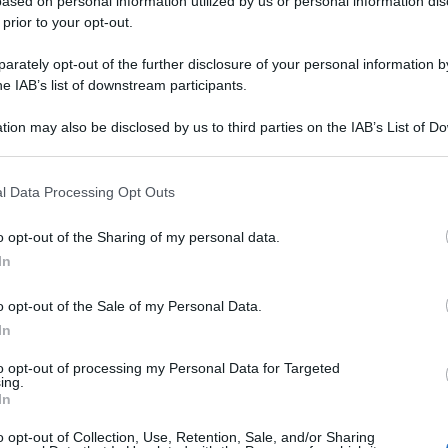
ased on personal information utilized by us or personal information dis
 prior to your opt-out.
rately opt-out of the further disclosure of your personal information by
he IAB’s list of downstream participants.
tion may also be disclosed by us to third parties on the IAB’s List of 
 that may further disclose it to other third parties.
 that this website/app uses one or more Google services and may gath
l Data Processing Opt Outs
including but not limited to your visit or usage behaviour. You may click 
 to Google and its third-party tags to use your data for below specifi
o opt-out of the Sharing of my personal data.
ogle consent section.
In
de con il bikini firmato Me Fui e il suo
o opt-out of the Sale of my Personal Data.
In
to opt-out of processing my Personal Data for Targeted
ing.
In
o opt-out of Collection, Use, Retention, Sale, and/or Sharing