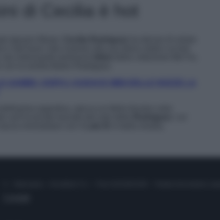
ini di Cecilia è hot
ato Ignazio Moser,
Cecilia Rodriguez
ha deciso di volare
ne e del buon cibo insieme alla sua dolce metà e ai loro
u sta indossando tantissimi
bikini
della collezione Me Fui,
 con la sorella Belen Rodriguez.
E GAMBE: DOPO L’AUDACE MINI DELLE NOZZE LA
bellissima argentina, spicca un bikini bicolor color
e sull’incarnato baciato dal sole della
Rodriguez
. Lei
lascia immortalare con il
Lato B
in bella mostra,
© – Stylosophy – Anicaflash S.r.l. – P.Iva 01816001000 – Testata Giornalistica reg
Contatti