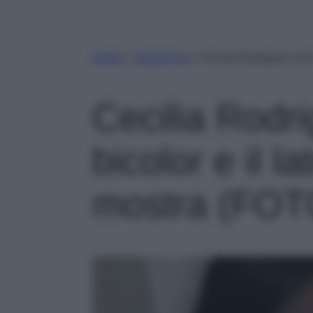
Home
»
Gossip Vip
»
Cecilia Rodriguez con i
Cecilia Rodri
bicolor e il la
mostra (FOT