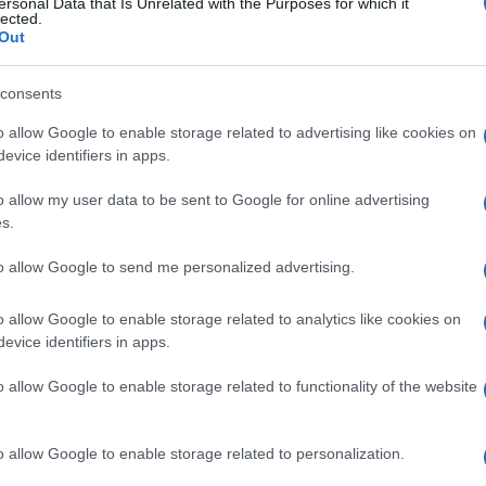
ersonal Data that Is Unrelated with the Purposes for which it
lected.
Out
consents
o allow Google to enable storage related to advertising like cookies on
evice identifiers in apps.
o allow my user data to be sent to Google for online advertising
s.
lia Rodriguez
ha scelto il mare della Sardegna per
to allow Google to send me personalized advertising.
a minore di Belen ha inaugurato la stagione con una serie
d aver attirato l’attenzione dei fan su Instagram. Un
abbraccia perfettamente le forme di Chechu e mette in
o allow Google to enable storage related to analytics like cookies on
evice identifiers in apps.
nfiamma il web
o allow Google to enable storage related to functionality of the website
o allow Google to enable storage related to personalization.
vato la propria voce ed è diventata molto amata dal
sensuale e spumeggiante, ha conosciuto anche il suo lato