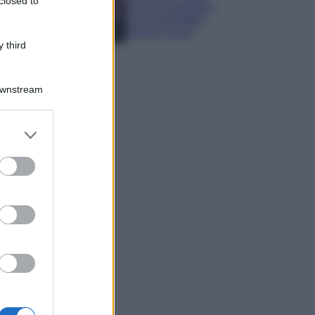
closed to
sana e rigogliosa:
non commettere
questi 3 errori
 third
Downstream
er and store
to grant or
ed purposes