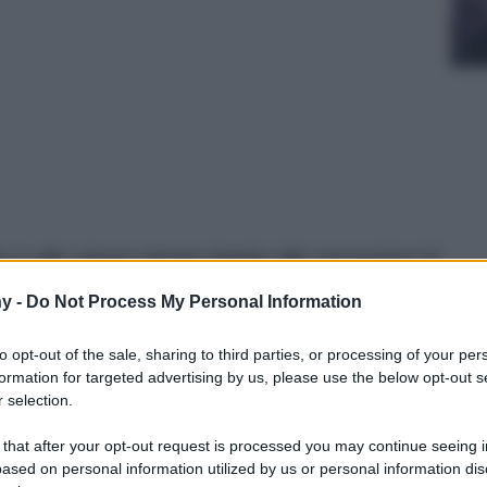
e allo stesso tempo legata alle sensazioni di
o in paglia, versione deluxe, può essere la
y -
Do Not Process My Personal Information
 quali sono i più belli secondo noi…
to opt-out of the sale, sharing to third parties, or processing of your per
formation for targeted advertising by us, please use the below opt-out s
 selection.
 that after your opt-out request is processed you may continue seeing i
ased on personal information utilized by us or personal information dis