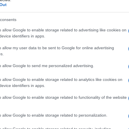
onale. È consigliabile acquistare da marchi o produttori di
Out
teriali sostenibili e garantiscano un prodotto di alta
 le proposte di
marchi
che vi permetteranno di acquistare
consents
enza spendere una fortuna…
o allow Google to enable storage related to advertising like cookies on
i e il suo cappello “dedicato” al sole!
evice identifiers in apps.
uò!
tutti!
o allow my user data to be sent to Google for online advertising
 settore?
s.
per chic di questo accessorio
to allow Google to send me personalized advertising.
ù amato dai surfisti e il
o allow Google to enable storage related to analytics like cookies on
evice identifiers in apps.
to” al sole!
o allow Google to enable storage related to functionality of the website
o allow Google to enable storage related to personalization.
o allow Google to enable storage related to security, including