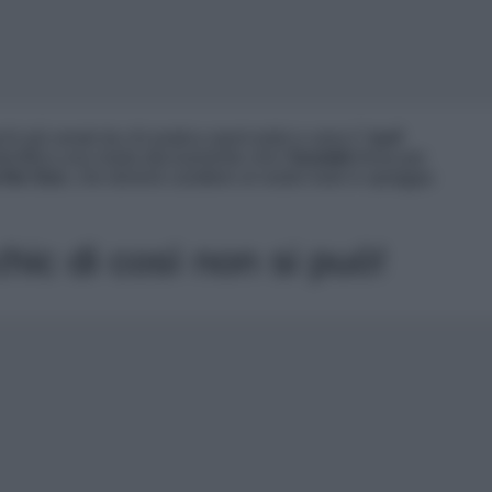
 più amati da chi pratica sport estivi e ama il “
surf
identifica una moda decisamente chic!
Sundek
firma per
 the Sun
, che donerà carattere al vostro look in spiaggia
hic di così non si può!