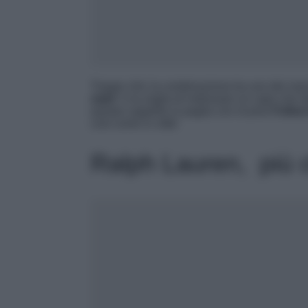
Troppo chic la combinazione tra uno dei marchi
style
” e la voglia di indossare un capo che 
questo cappello in paglia con ricamo
Follow
così come in città!
Ralph Lauren, più c