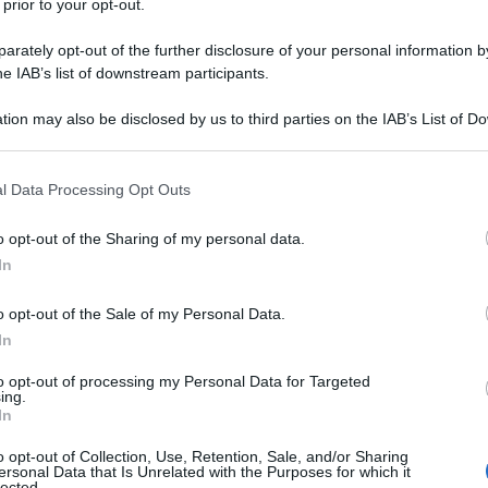
 prior to your opt-out.
rately opt-out of the further disclosure of your personal information by
he IAB’s list of downstream participants.
tion may also be disclosed by us to third parties on the IAB’s List of 
 that may further disclose it to other third parties.
 that this website/app uses one or more Google services and may gath
l Data Processing Opt Outs
including but not limited to your visit or usage behaviour. You may click 
 to Google and its third-party tags to use your data for below specifi
o opt-out of the Sharing of my personal data.
ogle consent section.
n materiali di alta qualità e caratterizzati da un design
In
è spesso realizzato con paglia naturale, come la paglia
nsiderate tra le qualità migliori. La
versione
deluxe di
a lavorazione artigianale accurata e per i dettagli di
o opt-out of the Sale of my Personal Data.
 finiture impeccabili e dettagli decorativi, come il nastro
In
alta gamma, progettati per offrire un’elevata qualità e un
i speciali, come matrimoni, eventi estivi o semplicemente
to opt-out of processing my Personal Data for Targeted
anza al proprio outfit. Possono essere indossati sia da
ing.
verse forme. Oltre al loro aspetto estetico, i cappelli di
In
ali. La paglia naturale è un materiale leggero e
e aiuta a proteggere il viso e la testa dai raggi del sole.
o opt-out of Collection, Use, Retention, Sale, and/or Sharing
 estivo senza rinunciare allo
stile
. Quando si sceglie un
ersonal Data that Is Unrelated with the Purposes for which it
erare la qualità del materiale, la lavorazione artigianale
lected.