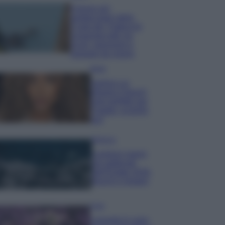
Il borgo più
spettacolare della
Costa dei Trabocchi
conquista tutti: tra
vicoli, panorami e
spiagge da sogno
Moda
Samira Lui
sfoggia il beach
look perfetto per
l’estate: scoprilo
qui!
Bellezza
I profumi marini
più gettonati
dell’Estate 2026,
freschi e leggeri
Casa
Lavanda in vaso