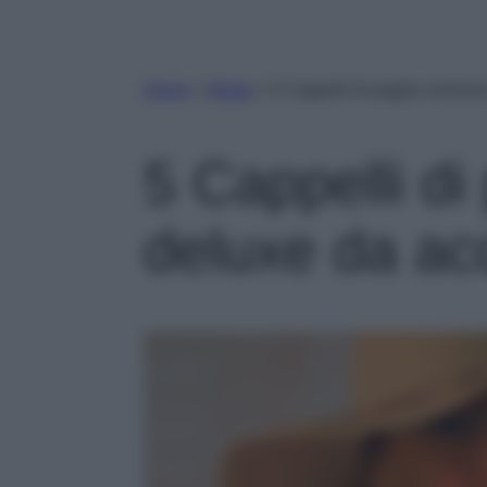
Home
»
Moda
»
5 Cappelli di paglia version
5 Cappelli di
deluxe da acq