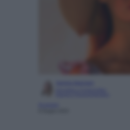
Serena Basciani
Giornalista e Content Editor
Esperta in Personal Branding
Accessori
6 Giugno 2023