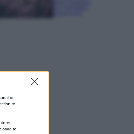
sana e rigogliosa:
non commettere
questi 3 errori
sonal or
ection to
nterest-
closed to