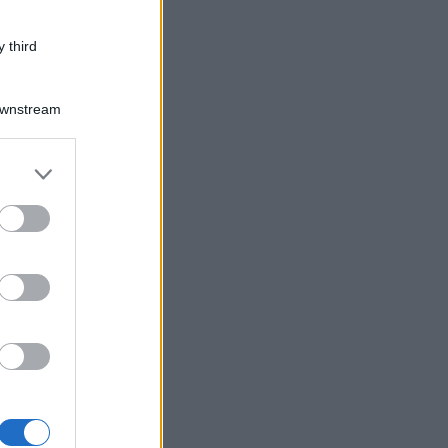
 third
Downstream
er and store
to grant or
ed purposes