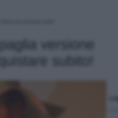
e deluxe da acquistare subito!
 paglia versione
uistare subito!
Le