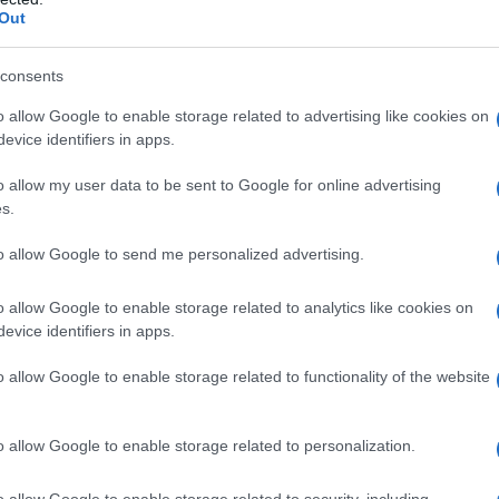
erraneo boho-chic
Out
i alta moda!
mal sempre super chic!
consents
o allow Google to enable storage related to advertising like cookies on
e Blu e Bianche
evice identifiers in apps.
o allow my user data to be sent to Google for online advertising
s.
to allow Google to send me personalized advertising.
o allow Google to enable storage related to analytics like cookies on
evice identifiers in apps.
o allow Google to enable storage related to functionality of the website
o allow Google to enable storage related to personalization.
o allow Google to enable storage related to security, including