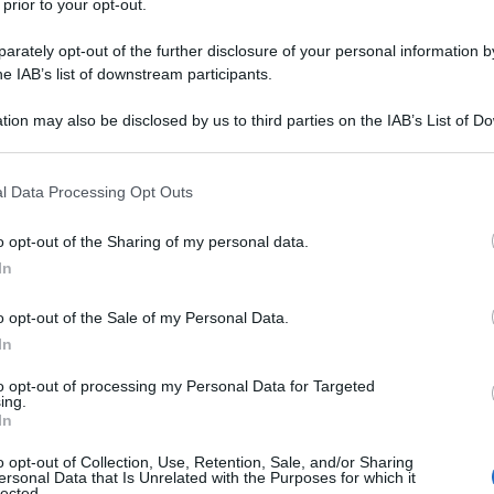
 prior to your opt-out.
rately opt-out of the further disclosure of your personal information by
he IAB’s list of downstream participants.
tion may also be disclosed by us to third parties on the IAB’s List of 
 that may further disclose it to other third parties.
 that this website/app uses one or more Google services and may gath
l Data Processing Opt Outs
including but not limited to your visit or usage behaviour. You may click 
 to Google and its third-party tags to use your data for below specifi
o opt-out of the Sharing of my personal data.
ogle consent section.
In
ozzafiato, il suo clima soleggiato e la sua vivace
a nel tuo guardaroba è un modo perfetto per catturare
o opt-out of the Sale of my Personal Data.
eganza solare e rilassata. Se sei d’accordo e vuoi
top, resta alla lettura perchè oggi stesso ti guideremo
In
 che ti permetteranno di creare un look nello stile più
 Scegliendo questi elementi che , potrai abbracciare
to opt-out of processing my Personal Data for Targeted
ing.
emble freschi e chic che riflettono l’anima di questa
In
o opt-out of Collection, Use, Retention, Sale, and/or Sharing
ersonal Data that Is Unrelated with the Purposes for which it
lected.