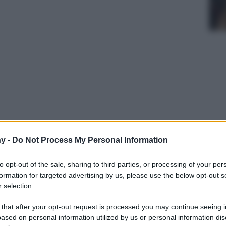
ta per le vostre vacanze e volete abbinare i
y -
Do Not Process My Personal Information
i e accessori in stile mediterraneo che non
to opt-out of the sale, sharing to third parties, or processing of your per
formation for targeted advertising by us, please use the below opt-out s
 selection.
 that after your opt-out request is processed you may continue seeing i
ased on personal information utilized by us or personal information dis