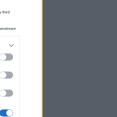
 third
Downstream
er and store
to grant or
ed purposes