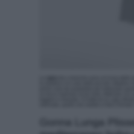
Le
righe
blu e bianche sono un’icona dello st
le stradine e le case delle piccole cittadine
prime cose da acquistare per indossare ques
un tocco marinaro al tuo look. Abbinalo con s
leggero e rilassato. Si tratta di un capo ide
informale, quello che vedete in foto è firmat
Gonna Lunga Plisse