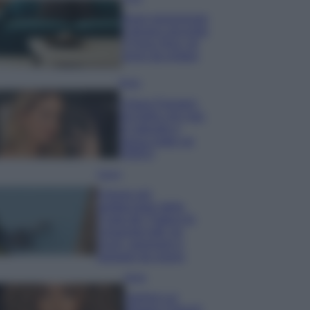
Dove posizionare
il divano secondo
il Feng Shui: gli
errori da evitare
Moda
Chiara Ferragni,
più bella che mai:
al naturale e
senza make up
VIDEO
Viaggi
Il borgo più
spettacolare della
Costa dei Trabocchi
conquista tutti: tra
vicoli, panorami e
spiagge da sogno
Moda
Samira Lui
sfoggia il beach