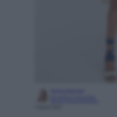
Serena Basciani
Giornalista e Content Editor
Esperta in Personal Branding
7 Agosto 2023