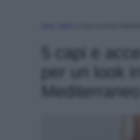
Home
»
Moda
»
5 capi e accessori imperdibi
5 capi e acce
per un look i
Mediterrane