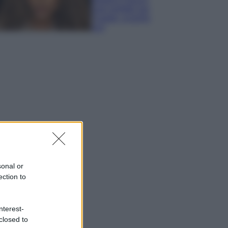
look perfetto per
l’estate: scoprilo
qui!
sonal or
ection to
nterest-
closed to