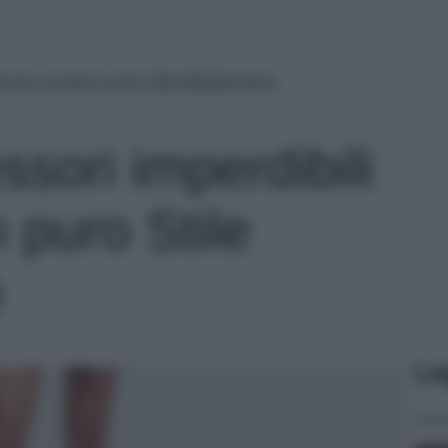
li per un look in puro Stile Mediterraneo
ssori imperdibili
n puro Stile
o
Le