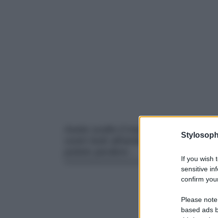
Avete scelto il mare vicino come me
Stylosoph
vostri look all’ambiente? Ecco 5 cap
potete perdere…
If you wish 
sensitive in
confirm your
Please note
based ads b