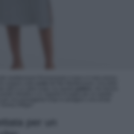
ile mediterraneo! Richiamando il mare e il cielo sereno,
 che sorgono sulle
coste
del Mar Mediterraneo. Una delle
to stile è un abito lungo con questo
pattern
, che donerà
andali infradito e un cappello di paglia per un aspetto
ale per una passeggiata lungo la spiaggia o una serata
o Tommy Hilfiger!
ttata per un