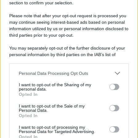
section to confirm your selection.
Please note that after your opt-out request is processed you
may continue seeing interest-based ads based on personal
Nourish & Flourish Maschera Multinutriente,
information utilized by us or personal information disclosed to
Goovi, acquistabile su Pinalli
third parties prior to your opt-out.
You may separately opt-out of the further disclosure of your
personal information by third parties on the IAB’s list of
downstream participants.
Personal Data Processing Opt Outs
This information may also be disclosed by us to third parties
on the IAB’s List of Downstream Participants that may further
I want to opt-out of the Sharing of my
disclose it to other third parties.
personal data.
Opted In
Please note that this website/app uses one or more Google
services and may gather and store information including but
I want to opt-out of the Sale of my
Personal Data.
not limited to your visit or usage behaviour. You may click to
Opted In
grant or deny consent to Google and its third-party tags to
use your data for below specified purposes in below Google
I want to opt-out of processing my
consent section.
Personal Data for Targeted Advertising.
Leggi anche
Opted In