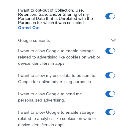
I want to opt-out of Collection, Use,
Retention, Sale, and/or Sharing of my
Viaggi
Personal Data that Is Unrelated with the
Purposes for which it was collected.
Il borgo più spettacolare della
Opted Out
Costa dei Trabocchi conquista
tutti: tra vicoli, panorami e spiagge
Google consents
da sogno
I want to allow Google to enable storage
related to advertising like cookies on web or
Moda
device identifiers in apps.
Samira Lui sfoggia il beach
look perfetto per l’estate:
I want to allow my user data to be sent to
scoprilo qui!
Google for online advertising purposes.
I want to allow Google to send me
Bellezza
personalized advertising.
I profumi marini più
I want to allow Google to enable storage
gettonati dell’Estate 2026,
freschi e leggeri
related to analytics like cookies on web or
device identifiers in apps.