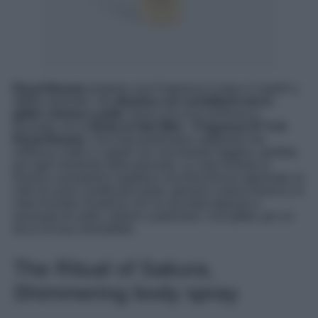
Royal Beauty
propone una Fragranza Corpo e Capelli a
effetto shimmer, che
illumina con scintillanti micro-
glitter chioma e pelle
. Dona una scia luminosa e
frizzante con la
Body & Hair Mist – Fragranza N° 6 di
Royal Beauty
. Una mist profumata e glitterata che
rinfresca corpo e capelli con una texture leggera, perfetta
per ogni momento della giornata. Le note di testa al
limone e pompelmo regalano una freschezza agrumata; le
note di cuore combinano pepe, geranio e pesca bianca; le
note di fondo chiudono con un accordo legnoso e
sensuale di cedro, vetiver e patchouli. Con glitter, per un
tocco di luce irresistibile.
The Ritual of Sakura,
Shimmering body spray