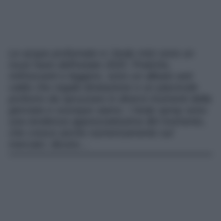
Le acque profumate e i body mist sono un
must have dell’estate 2025. Pratiche,
rinfrescanti e leggere, sono un alleato anti
caldo che regala idratazione e un piacevole
profumo da spruzzare in diversi momenti della
giornata e ovunque siamo. I body spray sono
una tendenza apprezzatissima del momento,
che cresce anche numericamente sul
mercato: dicono…