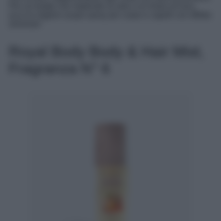
Per un’estate che risplende al sole e al chiaro di luna,
ecco le migliori acque spray per corpo e capelli con effetto
shimmer!
Royal Body Body & Hair Mist,
Fragranza N° 6