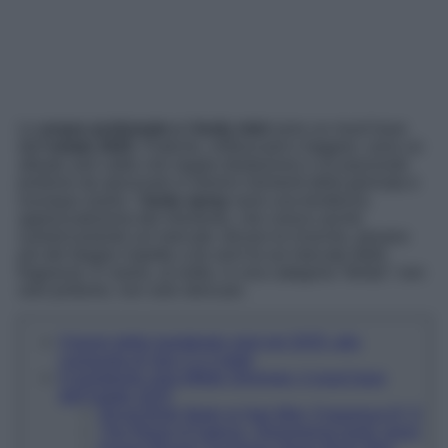
Le
acque profumate e i body mist
sono un must have
dell’
estate 2025
. Pratiche, rinfrescanti e leggere, sono un
alleato anti caldo che regala idratazione e un piacevole
profumo da spruzzare in diversi momenti della giornata e
ovunque siamo. I
body spray
sono una tendenza
apprezzatissima del momento, che cresce anche
numericamente sul mercato: dicono le ricerche, pesano
più del doppio rispetto a tre anni fa sul mercato delle
fragranze. E siamo, al solito, in una categoria “ibrida”: non
solo profumo, non solo skincare.
Il boom delle hair&body mist nel 2025: alla
conquista di Gen Z e Celeb
6 hair&body mist effetto Shimmer: il must have
dell’estate 2025
Royal Body Body & Hair Mist, Fragranza N° 6
The Ritual of Sakura, Shimmering body spray