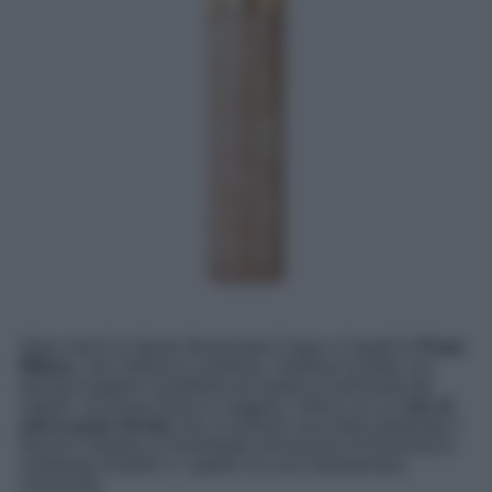
Glow mist è lo Spray Illuminante Corpo e Capelli di
Pupa
Milano
, che rinfresca e profuma. Sublima la pelle con
preziosi bagliori scintillanti ed esalta la luminosità dei
capelli. Un’acqua fresca e leggera, infusa con un
mix di
micro-perle dorate
che si rivelano una volta shakerato il
flacone. Regala un’immediata sensazione di freschezza
esaltando la pelle e i capelli con una straordinaria
luminosità.