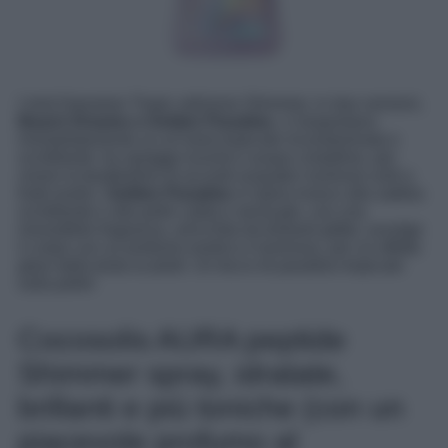
I mist Hawaiian Tropic edizione Shimmer, in due versioni,
Beach Dreams e Golden Paradise
, ci trasportano
immediatamente su un’isola tropicale incontaminata e
scintillante: tra spiagge lucenti e acque cristalline, per
vivere la beatitudine di accordi acquatici luminosi uniti a
frutti esotici.
Golden Paradise
si ispira invece alla sabbia
scintillante e alla pelle calda e sensuale, con una
irresistibile fragranza, arricchita da brillanti glitter, avvolge
il corpo con un profumo esotico e luminoso, per un effetto
glow dalla testa ai piedi. Un tocco di paradiso tropicale
sulla pelle!
Cocosolis AURA peptide
Shimmer spray, idratate,
brillanti e più toniche (con un
piacevole profumo al