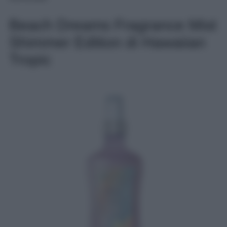
Beach Dreams Fragrance Mist
Shimmer Edition di Hawaiian
Tropic