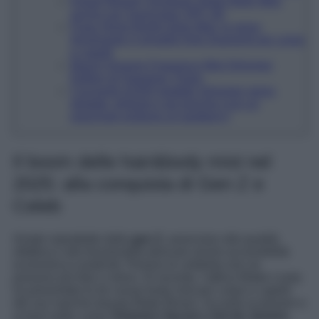
Kopari Beauty Sunglaze Sheer Body Mist,
anche con Sunscreen SPF 30!
Pupa Shine Bright Glow Mist, lo spray
illuminante in tonalità Holo Diamond per corpo
e capelli
Beach Dreams Fragrance Mist Shimmer
Edition di Hawaiian Tropic
Cocosolis AURA peptide Shimmer spray,
idratate, brillanti e più toniche (con un
piacevole profumo al raspberry)
Il boom delle hair&body mist nel
2025: alla conquista di Gen Z e
Celeb
Amate soprattutto dalla
gen Z,
associano alla qualità
olfattiva e alla funzionalità skincare anche accessibilità
economica e praticità. Persino le celebrity non ne
possono più fare a meno. Di recente, l’attrice Blake Lively
ha presentato le tre nuove body mist per corpo e capelli
del suo marchio beauty Blake Brown. Accanto ai pionieri e
ai best seller come
Victoria’s Secret o Sol de Janeiro
,