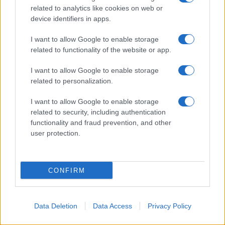
tutti: tra vicoli, panorami e spiagge
related to analytics like cookies on web or
da sogno
device identifiers in apps.
I want to allow Google to enable storage
Moda
related to functionality of the website or app.
Samira Lui sfoggia il beach
look perfetto per l’estate:
I want to allow Google to enable storage
scoprilo qui!
related to personalization.
I want to allow Google to enable storage
related to security, including authentication
functionality and fraud prevention, and other
user protection.
© – Stylosophy – Anicaflash S.r.l. – P.Iva 01816001000 – Testata
Giornalistica registrata presso il Tribunale ordinario di Roma, n° 111/2022
del 21/07/2022
CONFIRM
Contatti
Data Deletion
Data Access
Privacy Policy
Privacy Policy
Preferenze privacy
Mappa del sito
Chi siamo
Redazione
Codice Etico
Pubblicità