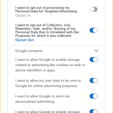
use your data for below specified purposes in below Google
I want to opt-out of processing my
consent section.
Personal Data for Targeted Advertising.
Leggi anche
Opted In
I want to opt-out of Collection, Use,
Retention, Sale, and/or Sharing of my
Personal Data that Is Unrelated with the
Casa
Purposes for which it was collected.
Opted Out
Dove posizionare il divano
secondo il Feng Shui: gli
errori da evitare
Google consents
I want to allow Google to enable storage
related to advertising like cookies on web or
Moda
device identifiers in apps.
Chiara Ferragni, più bella
che mai: al naturale e senza
I want to allow my user data to be sent to
make up VIDEO
Google for online advertising purposes.
I want to allow Google to send me
Viaggi
personalized advertising.
Il borgo più spettacolare della
Costa dei Trabocchi conquista
I want to allow Google to enable storage