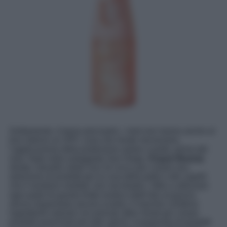
Solitamente, è bene precisarlo, i mist non hanno anche al
loro interno un SPF, cosa che rende necessaria
l’applicazione della protezione solare a parte, prima del
mist. Nata nella soleggiata San Diego,
Kopari Beauty
sfrutta i benefici delle noci di cocco per creare una
selezione di prodotti per la cura della pelle e dei capelli
che li rendono morbidi, lisci ed elastici. Oltre a utilizzare
ogni parte di questo frutto esotico (dall’olio al guscio,
senza risparmiare alcuno scarto), il marchio combina
ingredienti naturali con principi attivi mirati per creare
prodotti essenziali per tutti i giorni. A proposito di prodotti