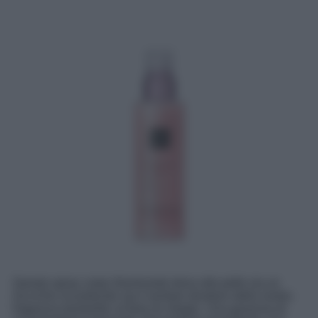
Questo spray corpo illuminante dona alla pelle sia un
luccichio incantevole sia il sentore duraturo della nostra
fragranza bestseller al fiore di ciliegio. Una garanzia di