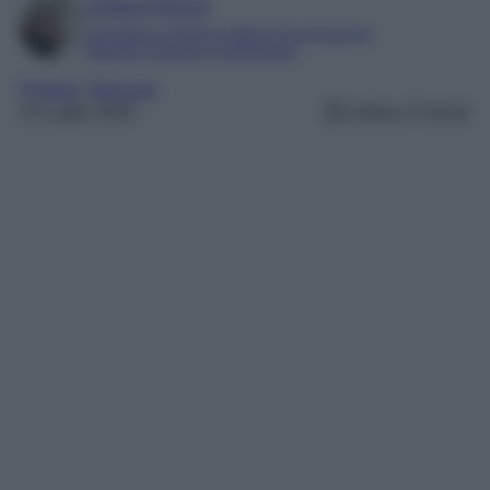
Chiara Pinzuti
Laureata in Scienze della Comunicazione
Esperta di beauty e benessere
Profumi
, 
Skincare
15 Luglio 2025
Lettura: 6 minuti