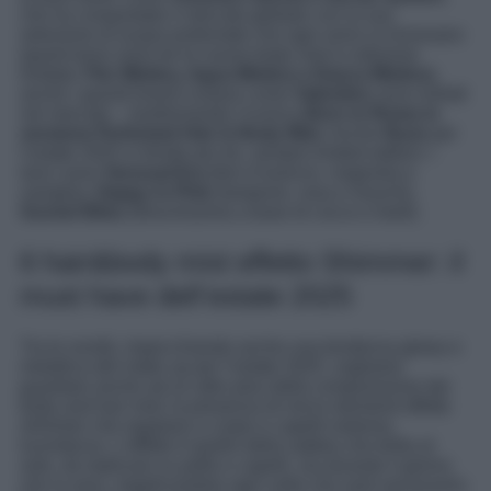
che ha conquistato il mercato globale con la sua
selezione di acque profumate che ogni anno si rinnovano
(quest’anno sono tre le nuove body mist in edizione
limitata:
Flor Mistica, Agua Mistica e Danca Mistica
),
anche i grandi brand couture come
Valentino
sono entrati
nel mercato – trasformando l’iconica
Born in Roma in
versione Perfumed Hair & Body Mist
. Anche
Nuxe
per
l’estate 2025 si divide per tre, sempre limited edition: i
lanci sono
Sensual Era
(fiori d’arancio, magnolia e
vaniglia),
Happy in Pink
(lampone, rosa e muschi),
Sunset Bliss
(freschissima a base di cocco e tiarè).
6 hair&body mist effetto Shimmer: il
must have dell’estate 2025
Tra le novità, rispecchiando anche una tendenza glowy e
metallica del make up per l’estate 2025, vogliamo
guardare anche ad un altro plus della composizione dei
body and hair mist: la presenza di micro elementi effetto
shimmer che regalano a corpo e capelli estrema
lucentezza. L’effetto è quello della sabbia che brilla al
sole, da replicare su pelle e capelli, sia durante il giorno
che la sera, riapplicandolo ogni volta che sarà necessario.