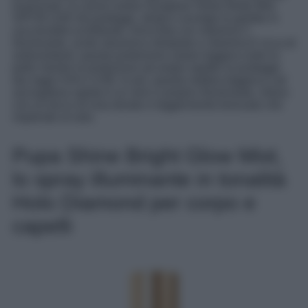
essenziali, la crema solare Sunglaze Sheer Body Mist
SPF30 (140 ml) protegge, idrata e avvolge le gambe in
una tonalità scintillante. Arricchita con vitamina C
illuminante, acido ialuronico idratante e vitamina E ricca di
antiossidanti, questa protezione solare leggera nutre la
pelle mentre la protezione ad ampio spettro la protegge
dai raggi UVA e UVB. In più, questa nebbia leggera e ad
asciugatura rapida è un vero e proprio illuminante, infuso
con un tocco di rosa dorato e leggermente bronzato che
risplende al sole.
Pupa Shine Bright Glow Mist,
lo spray illuminante in tonalità
Holo Diamond per corpo e
capelli