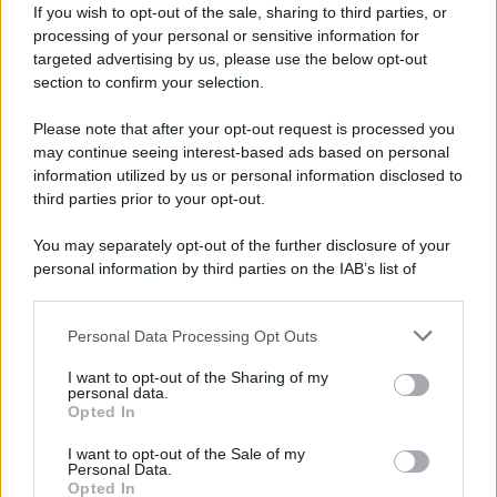
If you wish to opt-out of the sale, sharing to third parties, or
Lo spray corpo
COCOSOLIS AURA Peptide Shimmer
Spray
si prenderà cura di rinfrescare, refrigerare o
processing of your personal or sensitive information for
addirittura idratare immediatamente la pelle. Risveglia la
targeted advertising by us, please use the below opt-out
pelle in qualunque momento della giornata e dona una
section to confirm your selection.
sensazione gradevole di freschezza. Arricchito con acido
ialuronico, pantenolo e peptidi, ha un effetto idratante,
Please note that after your opt-out request is processed you
lenitivo, levigante e ammorbidente. I peptidi aiutano infatti
may continue seeing interest-based ads based on personal
a ridurre la visibilità delle rughe, favoriscono la tonicità e
l’elasticità della pelle, donano un aspetto sano, uniforme e
information utilized by us or personal information disclosed to
radioso e rinforzano la barriera cutanea.
third parties prior to your opt-out.
You may separately opt-out of the further disclosure of your
personal information by third parties on the IAB’s list of
downstream participants.
Personal Data Processing Opt Outs
This information may also be disclosed by us to third parties
on the IAB’s List of Downstream Participants that may further
I want to opt-out of the Sharing of my
disclose it to other third parties.
personal data.
Opted In
Please note that this website/app uses one or more Google
services and may gather and store information including but
I want to opt-out of the Sale of my
Personal Data.
not limited to your visit or usage behaviour. You may click to
Opted In
grant or deny consent to Google and its third-party tags to