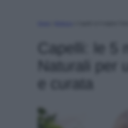
Home
»
Bellezza
»
Capelli: le 5 migliori Ti
Capelli: le 5 
Naturali per
e curata