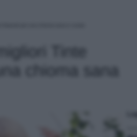
nte Naturali per una chioma sana e curata
migliori Tinte
 una chioma sana
Le