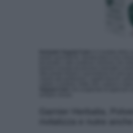
Herbatint Vegetal Color
è il risultato della 
piante ayurvediche. Questa tinta è una colora
picramato e altre sostanze chimiche che solita
polvere ricavata da processi innovativi e prod
altre piante tintorie e ayurvediche di vario g
coprire alla perfezione i capelli bianchi, que
capelli: li renderà, infatti, forti, corposi e sup
Vegetal Color
che sceglierete di applicare s
semplici mosse.
Garnier Herbalia, Polv
rivitalizza e nutre anche