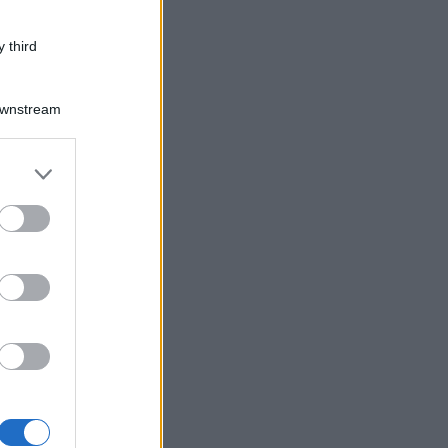
 third
Downstream
er and store
to grant or
ed purposes