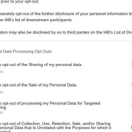
 prior to your opt-out.
rately opt-out of the further disclosure of your personal information by
he IAB’s list of downstream participants.
tion may also be disclosed by us to third parties on the IAB’s List of 
 that may further disclose it to other third parties.
 that this website/app uses one or more Google services and may gath
l Data Processing Opt Outs
including but not limited to your visit or usage behaviour. You may click 
 to Google and its third-party tags to use your data for below specifi
o opt-out of the Sharing of my personal data.
ogle consent section.
In
le classiche e dannose tinte tradizionali per capelli.
enné, l’indigo e la cassia, queste tinte permettono di non
o opt-out of the Sale of my Personal Data.
 intatta nel tempo la sua bellezza e la sua naturale
In
ra tutto da scoprire. E’ per questo motivo che abbiamo
 a trovare la tinta più efficace e più sicura per le vostre
to opt-out of processing my Personal Data for Targeted
ilmente vorrete tornare alle seppur comode ma dannose
ing.
In
o opt-out of Collection, Use, Retention, Sale, and/or Sharing
e di ammoniaca che daranno colore e brillantezza alla
ersonal Data that Is Unrelated with the Purposes for which it
lected.