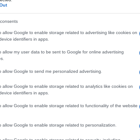
 capelli corposi, forti e super brillanti
Out
e 100% vegetale: rivitalizza e nutre anche i capelli più
consents
iose piante medicinali indiane
 al melograno per un rosso intenso
o allow Google to enable storage related to advertising like cookies on
ero Naturale: un toccasana per capello e cuoio capelluto
evice identifiers in apps.
o allow my user data to be sent to Google for online advertising
nte naturali e prive di
s.
anno colore e
to allow Google to send me personalized advertising.
stra chioma
o allow Google to enable storage related to analytics like cookies on
evice identifiers in apps.
ve di agenti chimici aggressivi potrebbero essere la
o allow Google to enable storage related to functionality of the website
e nutrire le vostre chiome. Punti a loro favore? Applicarle
apelli comodamente a casa e il risultato sarà unico e
alle vostre esigenze? Vi guidiamo noi.
o allow Google to enable storage related to personalization.
 Power: per capelli corposi,
o allow Google to enable storage related to security, including