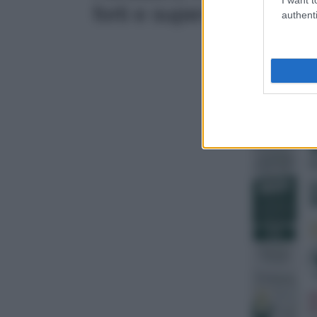
forti e super brillanti
authenti