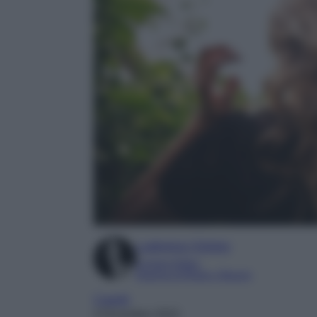
Ludovica Cimino
Content Editor
Esperta di Moda e Beauty
Capelli
4 Dicembre 2022