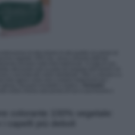
combinazione di erbe tintorie di alta qualità con polveri di
zione vegetale 100% bio, senza coloranti artificiali,
mente troviamo nelle tinte tradizionali. Si tratta di una
otta utilizzando solo la parte più pregiata dell’henné e di
enere a seconda del colore desiderato. Oltre a colorare e a
sta tinta agisce come vero e proprio trattamento per i
er glossy. Dal pack riciclabile e pratico, l’
Herbatint
ulla vostra chioma sarà pronta all’uso in pochissime e
ere colorante 100% vegetale:
 i capelli più deboli