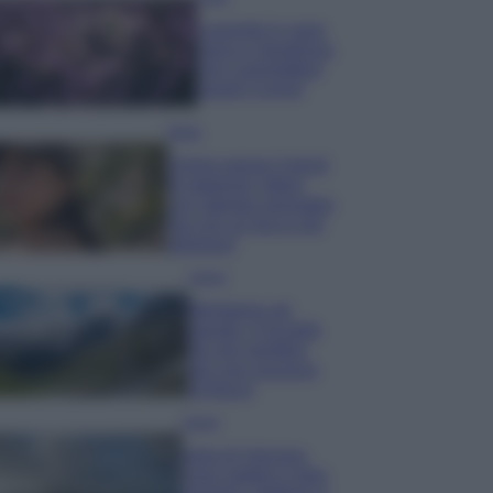
Lavanda in vaso
sana e rigogliosa:
non commettere
questi 3 errori
Moda
Emma segue il trend
di stagione: bikini
con stampa animalier
ma con un tocco più
glamour!
Viaggi
Montagna ad
agosto: 4 località
da non perdere
per una vacanza
al fresco
Viaggi
Isola di Vulcano,
cosa vedere e fare: