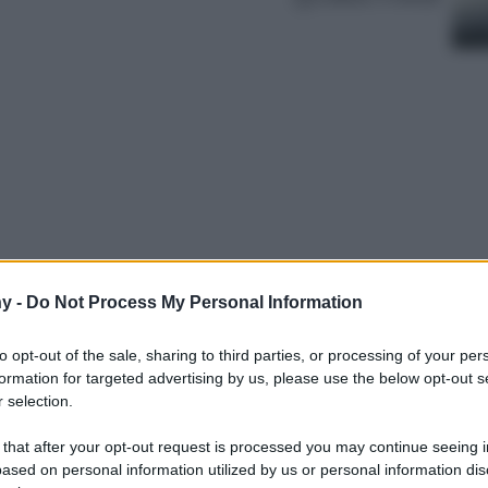
y -
Do Not Process My Personal Information
prive di additivi chimici e ammoniaca che
ntezza e la salute di cui hanno bisogno.
to opt-out of the sale, sharing to third parties, or processing of your per
formation for targeted advertising by us, please use the below opt-out s
 selection.
 that after your opt-out request is processed you may continue seeing i
ased on personal information utilized by us or personal information dis