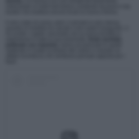
bionda
, e lo faceva con una semplicità disarmante,
indossando un total look bianco composto da jeans e top
bustier che esaltava ancora di più la nuova chioma.
Il vero colpo di scena, però, è arrivato la sera stessa,
quando la modella ha calcato il red carpet inaugurale. Lì
ha sciolto i capelli, lasciando che la nuova tonalità si
esprimesse in tutta la sua luminosità.
Onde morbide,
pettinate con maestria
, hanno accarezzato le spalle
mettendo in risalto la texture del colore e creando un
effetto lucentezza che sembrava pensato apposta per i
flash.