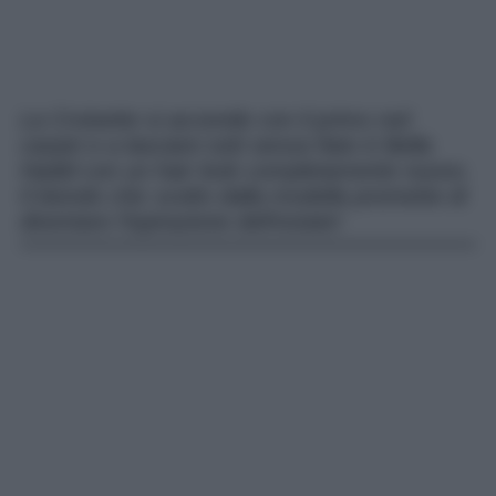
La Croisette si accende con il primo red
carpet e a lasciare tutti senza fiato è Bella
Hadid con un hair look completamente nuovo.
Il biondo chic scelto dalla modella promette di
diventare l’ispirazione dell’estate!