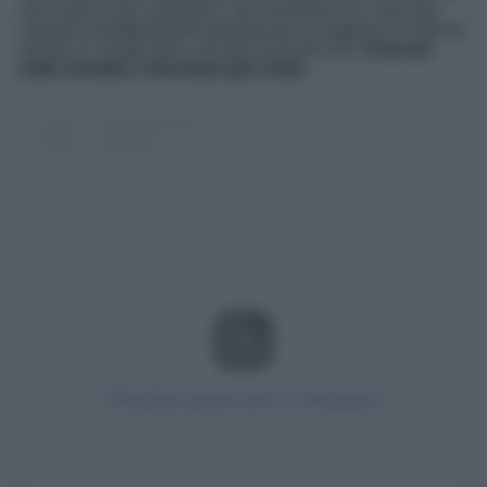
una nuance più “autentica”: più coerente con i suoi toni
naturali e perfettamente pensata per la stagione e il tipo di
evento. E, inutile dirlo, nel giro di poche ore,
il biondo
della modella è diventato già virale
!
Visualizza questo post su Instagram