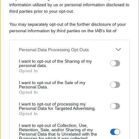
Un post condiviso da La collectionneuse (@la____collectionneuse)
information utilized by us or personal information disclosed to
third parties prior to your opt-out.
You may separately opt-out of the further disclosure of your
personal information by third parties on the IAB’s list of
downstream participants.
Personal Data Processing Opt Outs
This information may also be disclosed by us to third parties
on the IAB’s List of Downstream Participants that may further
I want to opt-out of the Sharing of my
disclose it to other third parties.
personal data.
Opted In
Please note that this website/app uses one or more Google
services and may gather and store information including but
I want to opt-out of the Sale of my
Personal Data.
not limited to your visit or usage behaviour. You may click to
Opted In
grant or deny consent to Google and its third-party tags to
use your data for below specified purposes in below Google
I want to opt-out of processing my
consent section.
Personal Data for Targeted Advertising.
Leggi anche
Opted In
I want to opt-out of Collection, Use,
Retention, Sale, and/or Sharing of my
Bellezza
Personal Data that Is Unrelated with the
Purposes for which it was collected.