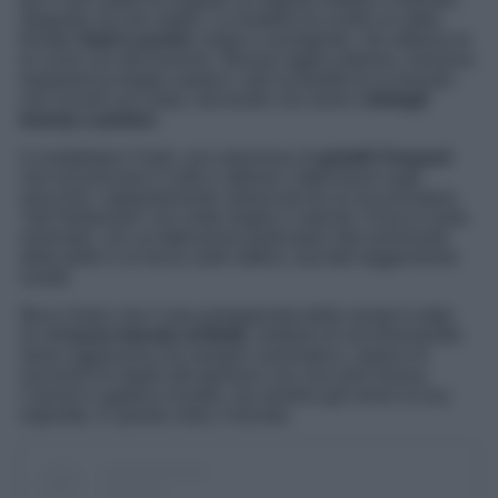
elegante ma non rigido. La modella ha scelto un abito
firmato
Saint Laurent
, lungo e avvolgente, che abbraccia
le curve con discrezione. Nessun taglio estremo, nessuna
trasparenza troppo audace: solo la fluidità di un tessuto
che scivola sul corpo, lasciando che siano
i dettagli
beauty a parlare
.
A completare il look, una selezione di
gioielli Chopard
che incorniciano il volto e attirano l’attenzione sugli
orecchini, sapientemente valorizzati da un’acconciatura
“old Hollywood” con onde larghe e naturali. Il trucco resta
minimale, con un’attenzione particolare alla luminosità
della pelle e un focus sulle labbra, lasciate leggermente
rosate.
Ma è chiaro che il vero protagonista della serata è stato
lui:
il nuovo biondo di Bella
, simbolo di una femminilità
meno aggressiva ma sempre carismatica, capace di
riscrivere le regole del glamour con una sola mossa.
Cannes è appena iniziato, ma sembra già avere la sua
reginetta. E questa volta, è bionda.