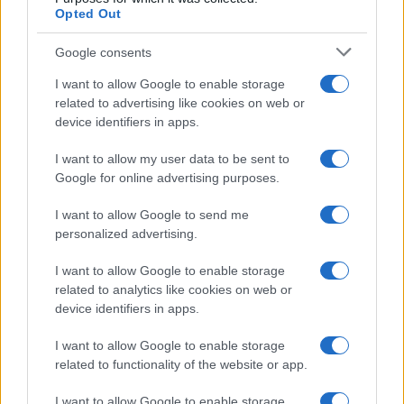
Niacinamide, il segreto beauty
Opted Out
non solo della pelle ma anche dei
Capelli: proprietà e prodotti da
Google consents
provare
I want to allow Google to enable storage
related to advertising like cookies on web or
Casa
device identifiers in apps.
Hai tante piante in casa?
Questi accessori IKEA ti
I want to allow my user data to be sent to
semplificano davvero la vita
Google for online advertising purposes.
I want to allow Google to send me
Moda
personalized advertising.
Hailey Bieber sfoggia il trend
I want to allow Google to enable storage
dell’estate con il bikini effetto
velluto FOTO
related to analytics like cookies on web or
device identifiers in apps.
I want to allow Google to enable storage
Casa
related to functionality of the website or app.
Dove posizionare il divano
secondo il Feng Shui: gli
I want to allow Google to enable storage