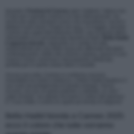
Quando il
Festival di Cannes
apre i battenti, l’attesa non
è solo per il grande cinema e le star internazionali, ma
anche per quei momenti iconici che incendiano i social e
dettano nuovi trend. Proprio ieri sera, 13 maggio, durante
il primo red carpet dell’edizione 2025, uno di questi attimi
memorabili si è concretizzato davanti ai flash:
Bella Hadid
è apparsa bionda
, segnando un cambio di rotta
sorprendente per una delle muse più affermate del glam
contemporaneo. Addio alla chioma castana, spazio a una
nuance chiara, luminosa e decisamente sofisticata,
perfetta per lo spirito solare della Croisette.
Ancora una volta, Cannes si conferma crocevia
irresistibile tra moda e bellezza, e Bella Hadid ribadisce il
suo ruolo da protagonista di questa sinergia. Senza
eccessi, ma con un gesto potente e calibrato, un vero ”
colpo di testa”, ha saputo riscrivere il codice del glamour.
E’ il suo infatti, il colore di capelli più trendy di stagione!
Bella Hadid bionda a Cannes 2025:
ecco il colore che tutte vorranno