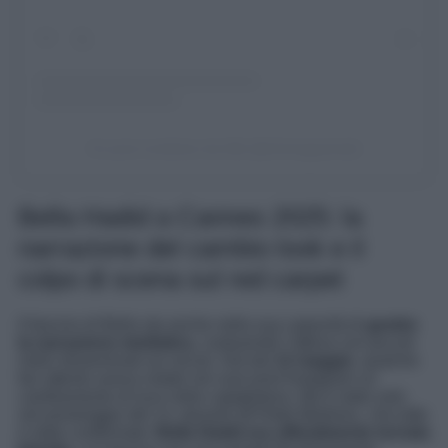
Un post condiviso da 𝑪𝒉𝒊 (@chimagazineit)
Bella Hadid a Cannes 2025: la
narrazione del cambio look e il
colpo di scena sul red carpet
Il fascino di Bella sta anche nella sua capacità di
gestire
la narrazione mediatica
, costruendo l’attesa con piccoli
indizi disseminati sui social. Già dal
12 maggio
, qualche
fan attento aveva notato nei suoi post Instagram un
cambiamento di luce nella capigliatura. Ma è stato solo
nel pomeriggio del 13, davanti all’Hotel Martinez, che tutto
è stato confermato:
Bella Hadid era ufficialmente tornata