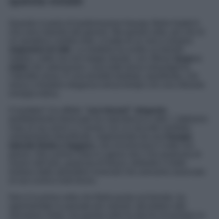
questa estate
Quando si parla di trasformazioni beauty, Bella Hadid è
una vera maestra del genere. Ma questa volta, più che di
un semplice cambio look, si tratta di un vero e proprio
statement di stile
. La modella ha scelto un biondo
sabbia, caldo ma non troppo dorato, con riflessi
taupe e
miele
che valorizzano i suoi tratti senza stravolgerne
l’identità visiva. È una tonalità studiata, equilibrata, che
riesce a fondere eleganza senza tempo con una vibrante
energia estiva.
Il risultato? Un effetto
“sun-kissed” elegante
,
perfettamente bilanciato tra naturalezza e stile. L’abbiamo
vista al suo arrivo a Cannes con un raccolto morbido,
volutamente disordinato, impreziosito da una
frangia
laterale fluida e leggera
, che incorniciava il volto con
grazia. Già a prima vista si capiva che c’era qualcosa di
nuovo nell’aria, qualcosa di fresco, brillante e molto
lontano dalle atmosfere invernali che avevamo associato
al suo iconico look bruno.
Non è la prima volta che Bella punta sul biondo, ha
sperimentato in passato più varianti, dal platino alle
sfumature miele, ma questa volta ha deciso di puntare su