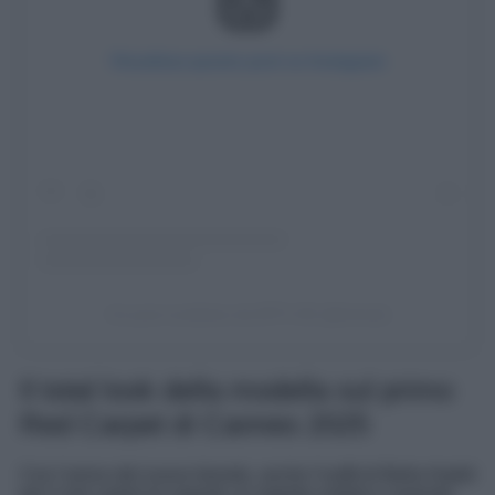
Visualizza questo post su Instagram
Un post condiviso da MTV UK (@mtvuk)
Il total look della modella sul primo
Red Carpet di Cannes 2025
Con l’arrivo del nuovo biondo, anche l’outfit di Bella Hadid
per il red carpet ha seguito un registro estetico coerente,