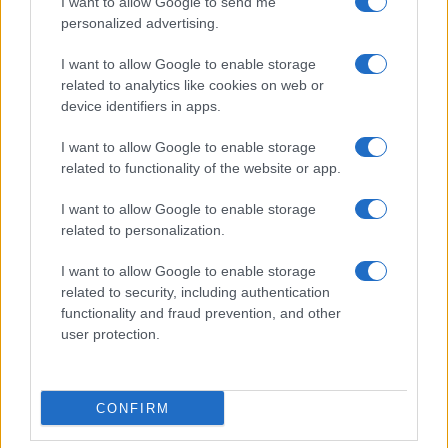
I want to allow Google to send me
Viaggi
personalized advertising.
Montagna ad agosto: 4
I want to allow Google to enable storage
località da non perdere per
una vacanza al fresco
related to analytics like cookies on web or
device identifiers in apps.
I want to allow Google to enable storage
Viaggi
related to functionality of the website or app.
Isola di Vulcano, cosa vedere
e fare: spiagge, trekking e
I want to allow Google to enable storage
luoghi da non perdere
related to personalization.
I want to allow Google to enable storage
related to security, including authentication
functionality and fraud prevention, and other
user protection.
© – Stylosophy – Anicaflash S.r.l. – P.Iva 01816001000 – Testata
Giornalistica registrata presso il Tribunale ordinario di Roma, n° 111/2022
del 21/07/2022
CONFIRM
Contatti