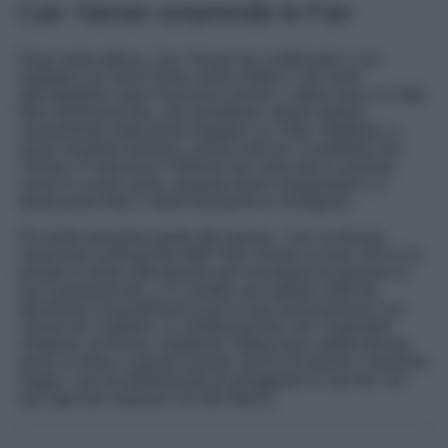
Can Yaman sorprende le Fan
Dopo tanta attesa, Can Yaman ha confermato il suo
impegno sul set di Viola come il Mare 2 nel ruolo
dell’ispettore capo Francesco Demir. L’attore turco ha fatto
felici tantissime fan, che avrebbero voluto vederlo
nuovamente nella fiction targata Lux Vide. Sebbene si
siano mostrati insieme e senza rancori, è evidente che
Yaman e Francesca Chillemi non sono più in sintonia
come lo scorso anno, quando erano inseparabili e si
dedicavano foto e video divertenti su Instagram.
Per poter prendere parte alle riprese, Can ha dovuto
rinunciare al Break the Wall Tour ovvero un tour che lo ha
portato in tante città italiane per incontrare di persona le
sue numerose fan, e in cambio raccogliere soldi da
devolvere in beneficienza per la sua associazione Can
Yaman for Children, in collaborazione con l’ospedale
Umberto I di Roma. Sebbene l’attore turco abbia dovuto
porre un freno a questi incontri carichi di amore e momenti
magici, non ha dimenticato di omaggiare le sue fan con
due speciali sorprese sul sito Mania.