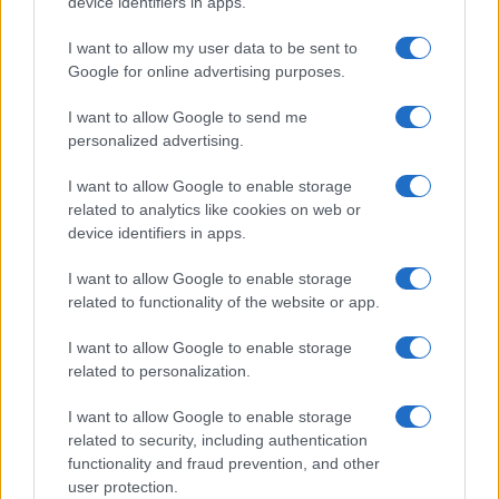
device identifiers in apps.
Il borgo più spettacolare della
Costa dei Trabocchi conquista
I want to allow my user data to be sent to
tutti: tra vicoli, panorami e spiagge
da sogno
Google for online advertising purposes.
I want to allow Google to send me
Moda
personalized advertising.
Samira Lui sfoggia il beach
I want to allow Google to enable storage
look perfetto per l’estate:
scoprilo qui!
related to analytics like cookies on web or
device identifiers in apps.
I want to allow Google to enable storage
Bellezza
related to functionality of the website or app.
I profumi marini più
gettonati dell’Estate 2026,
I want to allow Google to enable storage
freschi e leggeri
related to personalization.
I want to allow Google to enable storage
related to security, including authentication
functionality and fraud prevention, and other
user protection.