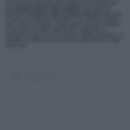
ha deciso di presentarsi allo stabilimento balneare con
una
camicia a fiori in stile caraibico
, alla quale ha
abbinato
occhiali da sole con lente colorata
, lasciando
in vista il suo addome mozzafiato e un costume a boxer
nero. Yaman ha legato i lunghi capelli, per poi scioglierli
al sole dopo un bagno rigenerante, scegliendo di
indossare anche un paio di spesse ciabatte di gomma, un
modello che abbiamo visto spesso sugli influencer negli
ultimi anni.