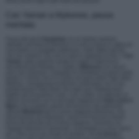
forma anche negli scatti rubati dai passanti.
Can Yaman a Mykonos, pausa
meritata
Pausa dal set di
Sandokan
, le cui riprese saranno
ultimate sull’Isola di Réunion e il cast si riposa in attesa di
concludere un progetto ambizioso, molto atteso dai fan
che non vedono l’ora che la serie tv approdi su Rai 1.
Can
Yaman
, dopo qualche serata di svago in Italia tra le
discoteche più famose, è volato a
Mykonos
con alcuni
amici per rilassarsi. Il progetto di Sandokan ha preso tanto
tempo a Yaman che si è calato nei panni della Tigre della
Malesia, consapevole di doversi confrontare con il suo
predecessore Kabir Bedi che negli anni Settanta fece
battere più di qualche cuore. Can, inoltre, ha ottenuto un
ottimo successo con la seconda stagione di
Viola come il
Mare
e ha scoperto, grazie all’annuncio dei palinsesti
ufficiali
Mediaset
per la nuova stagione televisiva, che
dovrà tornare ad indossare i panni di Francesco Demir
prima del previsto per la terza stagione. Insomma, tra
impegni televisivi e personali, si prospetta un anno carico
per il divo turco più amato di sempre, che
in Grecia
è