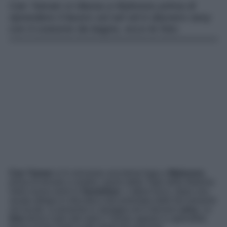
Can Yaman si rilassa a Mykonos prima di
riprendere il lavoro sul set ed è davvero sexy
con il costume da bagno, ecco le foto.
Can Yaman
si è concesso una breve fuga a
Mykonos
,
prima di tornare a vestire i panni della Tigre della Malesia
nella nuova serie tv
Sandokan
. L’attore turco, dopo una
serata allegra in discoteca documentata dalle fan presenti
nel locale, si presenta in spiaggia ed è davvero
sexy
. Le
foto
fanno il giro del web e Yaman appare in splendida