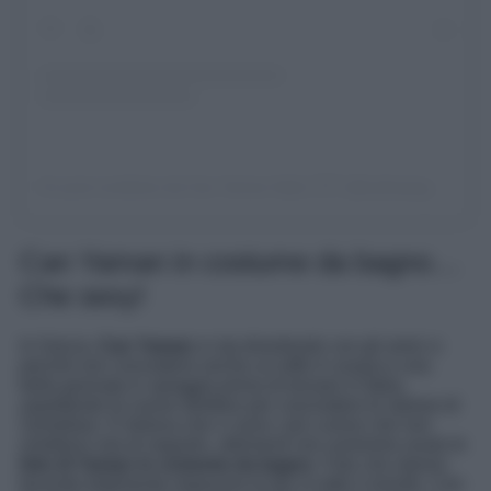
Un post condiviso da Can Yaman Italia 🇮🇹 (@cyfanpageitalia)
Can Yaman in costume da bagno…
Che sexy!
In Grecia,
Can Yaman
si sta divertendo con gli amici e
perché non concedersi anche un tuffo in acqua e una
bella giornata in spiaggia prima di tornare in Italia,
aspettando le nuove direttive per concludere le riprese di
Sandokan. E fortuna che ci sono i più curiosi che non
smettono mai di seguirlo, altrimenti non avremmo avuto le
foto di Yaman in costume da bagno
. Foto che stanno
facendo totalmente impazzire le fan in tutto il mondo. Can