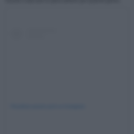
riuscito a staccare la spina almeno per qualche giorno.
Visualizza questo post su Instagram