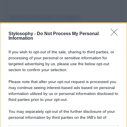
Visualizza questo post su Instagram
Stylosophy -
Do Not Process My Personal
Information
If you wish to opt-out of the sale, sharing to third parties, or
processing of your personal or sensitive information for
targeted advertising by us, please use the below opt-out
section to confirm your selection.
Please note that after your opt-out request is processed you
may continue seeing interest-based ads based on personal
Un post condiviso da Can Yaman Italia 🇮🇹 (@cyfanpageitalia)
information utilized by us or personal information disclosed to
third parties prior to your opt-out.
You may separately opt-out of the further disclosure of your
personal information by third parties on the IAB’s list of
downstream participants.