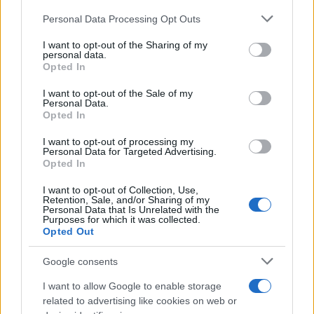
Personal Data Processing Opt Outs
This information may also be disclosed by us to third parties
on the IAB’s List of Downstream Participants that may further
I want to opt-out of the Sharing of my
disclose it to other third parties.
personal data.
Opted In
Please note that this website/app uses one or more Google
services and may gather and store information including but
I want to opt-out of the Sale of my
Personal Data.
not limited to your visit or usage behaviour. You may click to
Opted In
grant or deny consent to Google and its third-party tags to
use your data for below specified purposes in below Google
I want to opt-out of processing my
consent section.
Personal Data for Targeted Advertising.
Leggi anche
Opted In
I want to opt-out of Collection, Use,
Retention, Sale, and/or Sharing of my
Personal Data that Is Unrelated with the
Moda
Purposes for which it was collected.
Opted Out
Chiara Ferragni, più bella
che mai: al naturale e senza
make up VIDEO
Google consents
I want to allow Google to enable storage
related to advertising like cookies on web or
Viaggi