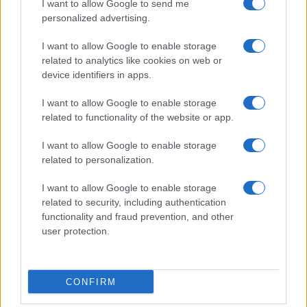
I want to allow Google to send me
Viaggi
personalized advertising.
Il borgo più spettacolare della
Costa dei Trabocchi conquista
I want to allow Google to enable storage
tutti: tra vicoli, panorami e spiagge
related to analytics like cookies on web or
da sogno
device identifiers in apps.
I want to allow Google to enable storage
Moda
related to functionality of the website or app.
Samira Lui sfoggia il beach
look perfetto per l’estate:
I want to allow Google to enable storage
scoprilo qui!
related to personalization.
I want to allow Google to enable storage
related to security, including authentication
functionality and fraud prevention, and other
user protection.
© – Stylosophy – Anicaflash S.r.l. – P.Iva 01816001000 – Testata
Giornalistica registrata presso il Tribunale ordinario di Roma, n° 111/2022
del 21/07/2022
CONFIRM
Contatti