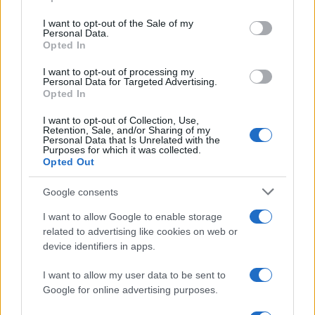
Please note that this website/app uses one or more Google
services and may gather and store information including but
I want to opt-out of the Sale of my
Personal Data.
not limited to your visit or usage behaviour. You may click to
Opted In
grant or deny consent to Google and its third-party tags to
use your data for below specified purposes in below Google
I want to opt-out of processing my
consent section.
Personal Data for Targeted Advertising.
Leggi anche
Opted In
I want to opt-out of Collection, Use,
Retention, Sale, and/or Sharing of my
Personal Data that Is Unrelated with the
Casa
Purposes for which it was collected.
Opted Out
Dove posizionare il divano
secondo il Feng Shui: gli
errori da evitare
Google consents
I want to allow Google to enable storage
related to advertising like cookies on web or
Moda
device identifiers in apps.
Chiara Ferragni, più bella
che mai: al naturale e senza
I want to allow my user data to be sent to
make up VIDEO
Google for online advertising purposes.