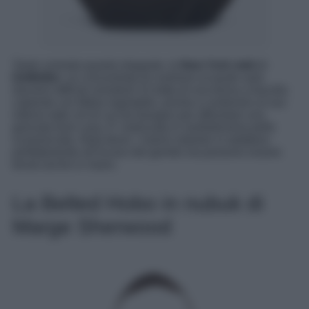
Tanto comoda quanto elegante, la
New York midi
di
DeMellier
: un concentrato di coolness al quale sarà
davvero difficile resistere! Si tratta di una borsa a tracolla
capiente con fibbia regolabile, pronta a contenere al suo
interno tutto ciò di cui hai bisogno per affrontare una
giornata fuori casa. E’ realizzata in morbidissima pelle
scamosciata. Nota bene: i manici tubolari si adattano
perfettamente all’incavo del gomito ma possono essere
tenuti anche in mano.
La Belted Hobo in nubuk di
Marge Sherwood