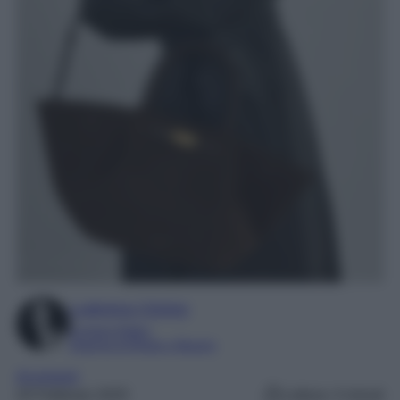
Ludovica Cimino
Content Editor
Esperta di Moda e Beauty
Accessori
20 Febbraio 2025
Lettura: 4 minuti