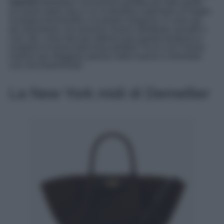
marroni
diventano l’accessorio perfetto per tutte quelle
occasioni della vita in cui si desidera esprimere al meglio
la propria femminilità e la propria eleganza. E sono qui
per dimostrare che possono essere altrettanto versatili e
cool. Ma, come fare per abbracciare questa tendenza e
scegliere la borsa total brow perfetta? Ecco a te 5 borse
marroni per sfoggiare questa calda nuance e diventare
una vera fashionista!
La New York midi di Demellier