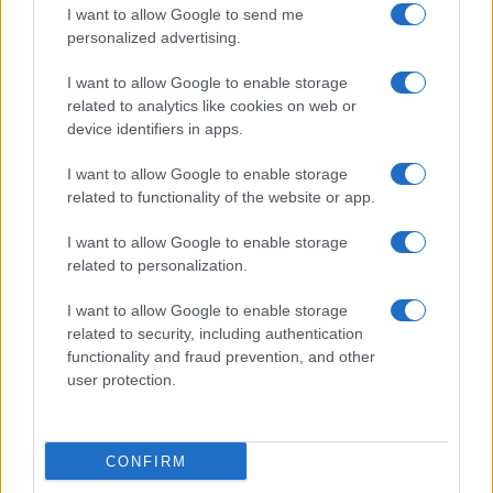
I want to allow Google to send me
Bellezza
personalized advertising.
I profumi marini più
I want to allow Google to enable storage
gettonati dell’Estate 2026,
freschi e leggeri
related to analytics like cookies on web or
device identifiers in apps.
I want to allow Google to enable storage
Casa
related to functionality of the website or app.
Lavanda in vaso sana e
rigogliosa: non commettere
I want to allow Google to enable storage
questi 3 errori
related to personalization.
I want to allow Google to enable storage
related to security, including authentication
functionality and fraud prevention, and other
user protection.
© – Stylosophy – Anicaflash S.r.l. – P.Iva 01816001000 – Testata
Giornalistica registrata presso il Tribunale ordinario di Roma, n° 111/2022
del 21/07/2022
CONFIRM
Contatti