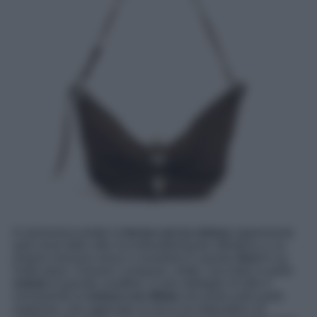
In primavera-estate la
borsa con la cintura
rappresenta
quel must dallo stile inconfondibilmente effortless a cui
proprio nessuno riesce a resistere! E questo
Osoi
lo sa
molto bene. Il brand ci propone, infatti, una hobo in pelle
nubuk
di grande carattere. Il vero dettaglio di stile è
ovviamente la
cintura con fibbia
che porta sulla parte
superiore, che aggiunge un tocco di originalità e di