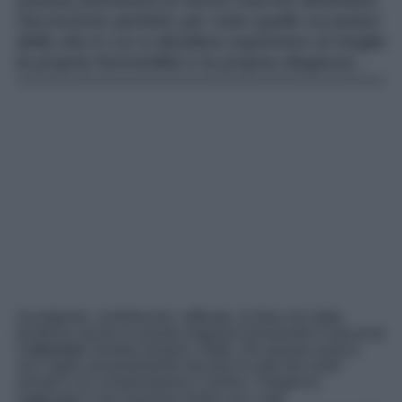
Questa primavera le borse marroni diventano
l’accessorio perfetto per tutte quelle occasioni
della vita in cui si desidera esprimere al meglio
la propria femminilità e la propria eleganza…
Avvolgente, confortevole, raffinata, la tinta che detta
tendenza anche in questa stagione primaverile è (ancora!)
il
marrone
! Sembra proprio, infatti, che questa nuance
non voglia assolutamente lasciare le ante dei nostri
armadi e ne comprendiamo il motivo: l’eleganza
raggiunge il suo massimo livello con i capi