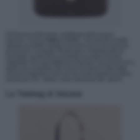
Dal fascino d’altri tempi, amplificato dalla nuance
marrone, l’iconica
Grace
di
A.P.C.
. Una tracolla in pelle
ispirata ai modelli vintage d’archivio ma in una versione
più piccola e compatta. Realizzata in morbida pelle di
vacchetta, questa borsa possiede una patica tracolla
regolabile che ti permetterà di indossare l’accessorio sia a
spalla che crossbody. Ma il tocco di classe è dato dalla
chiusura magnetica color oro che rende questa tracollina
ancora più chic. Vedrai, vorrai indossarla tutti i giorni!
La Totebag di Sézane