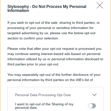
Stylosophy -
Do Not Process My Personal
Information
If you wish to opt-out of the sale, sharing to third parties, or
Non possiamo che inserire questo gioiellino firmato
Osoi
processing of your personal or sensitive information for
in wishlist per la primavera 2025.
Moderna ed elegante
,
targeted advertising by us, please use the below opt-out
questa borsa marrone dalla forma allungata è il simbolo di
section to confirm your selection.
un lusso d’altri tempi. Riponi al suo interno il tuo
necessaire e immagina (soprattutto quando il cielo è
Please note that after your opt-out request is processed you
grigio!) di indossarla in una bellissima giornata di sole in
may continue seeing interest-based ads based on personal
città con un look nei toni pastello. Che sciccheria! Trovi
questa eyecatcher altre nuance ma il più elegante e di
information utilized by us or personal information disclosed to
tendenza è senza dubbio il
marrone
.
third parties prior to your opt-out.
You may separately opt-out of the further disclosure of your
personal information by third parties on the IAB’s list of
downstream participants.
Personal Data Processing Opt Outs
This information may also be disclosed by us to third parties
on the IAB’s List of Downstream Participants that may further
I want to opt-out of the Sharing of my
disclose it to other third parties.
personal data.