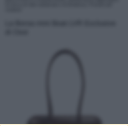
un tocco di stile sofisticato e di tendenza. Provare per
credere!
La Borsa mini Boat LVR Exclusive
di Osoi