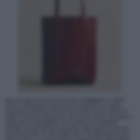
Ma cosa dire di questa borsa tote di
Sézane
? In 100%
pelle e abbastanza spaziosa da contenere un laptop,
presenta una finitura lucida ed è dotata di due manici in
pelle e chiusura magnetica. Una borsa sobria, elegante e
dalla forma rettangolare. Per le donne che mettono
sempre al primo posto la praticità, senza però rinunciare
alla femminilità. Si, hai capito bene. Se abbinata ad una
giacca nera e a chelsea boots, questa borsa aggiungerà