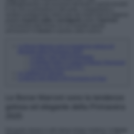
d’abbigliamento e gli accessori declinati in questa tonalià!
E ora che la primavera è alle porte, ci prepariamo a
rendere protagoniste indiscusse dei nostri look di stagione
proprio
nuance calde
e
avvolgenti
come il
marrone
.
L’accessorio total brown su cui investire questa
primvavera? le
borse
in questa calda nuance.
Le Borse Marroni sono la tendenze golosa ed
elegante della Primavera 2025
La New York midi di Demellier
La Belted Hobo in nubuk di Marge Sherwood
La tracolla Grace di A.P.C.
La Totebag di Sézane
La Borsa mini Boat LVR Exclusive di Osoi
Le Borse Marroni sono la tendenze
golosa ed elegante della Primavera
2025
Dal gusto classico e allo stesso tempo moderno, le
borse