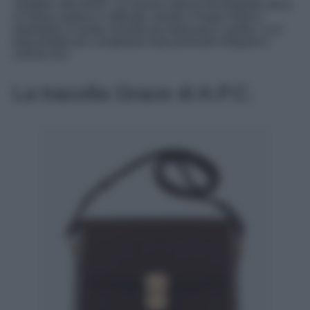
carattere alla borsa. La nuance intensa ed elegante dona
un’allure audace e raffinata, mentre il lungo manico
regolabile la rende comoda da indossare a spalla. La it-
bag perfetta per completare look primvarili eleganti e
casual-chic.
La tracolla Grace di A.P.C.