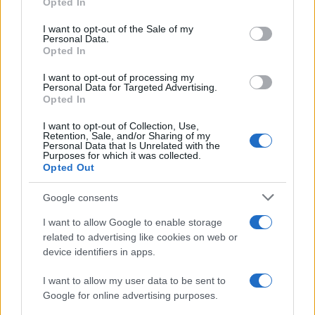
Opted In
Please note that this website/app uses one or more Google
services and may gather and store information including but
I want to opt-out of the Sale of my
Personal Data.
not limited to your visit or usage behaviour. You may click to
Opted In
grant or deny consent to Google and its third-party tags to
use your data for below specified purposes in below Google
I want to opt-out of processing my
consent section.
Personal Data for Targeted Advertising.
Leggi anche
Opted In
I want to opt-out of Collection, Use,
Retention, Sale, and/or Sharing of my
Viaggi
Personal Data that Is Unrelated with the
Purposes for which it was collected.
Il borgo più spettacolare della
Opted Out
Costa dei Trabocchi conquista
tutti: tra vicoli, panorami e spiagge
Google consents
da sogno
I want to allow Google to enable storage
related to advertising like cookies on web or
Moda
device identifiers in apps.
Samira Lui sfoggia il beach
look perfetto per l’estate:
I want to allow my user data to be sent to
scoprilo qui!
Google for online advertising purposes.