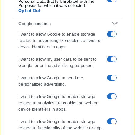
Personal Data that Is Unrelated with the
Casa
Purposes for which it was collected.
Opted Out
Dove posizionare il divano
secondo il Feng Shui: gli
errori da evitare
Google consents
I want to allow Google to enable storage
related to advertising like cookies on web or
Moda
device identifiers in apps.
Chiara Ferragni, più bella
che mai: al naturale e senza
I want to allow my user data to be sent to
make up VIDEO
Google for online advertising purposes.
I want to allow Google to send me
Viaggi
personalized advertising.
Il borgo più spettacolare della
Costa dei Trabocchi conquista
I want to allow Google to enable storage
tutti: tra vicoli, panorami e spiagge
related to analytics like cookies on web or
da sogno
device identifiers in apps.
I want to allow Google to enable storage
Moda
related to functionality of the website or app.
Samira Lui sfoggia il beach