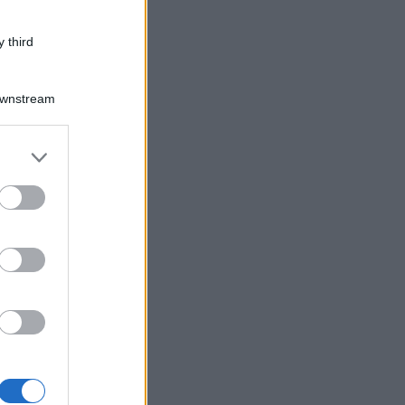
 third
Downstream
er and store
to grant or
ed purposes