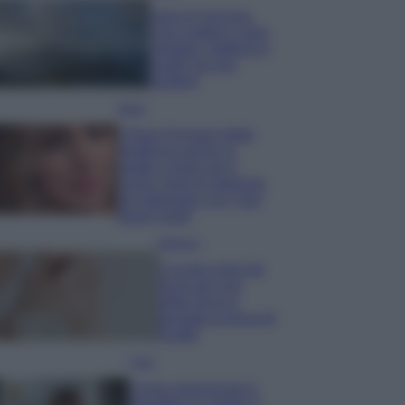
Isola di Vulcano,
cosa vedere e fare:
spiagge, trekking e
luoghi da non
perdere
Moda
Chiara Ferragni detta
tendenza anche in
estate: scopri qui il
nuovo must di stagione
da indossare con i tuoi
beach look!
Bellezza
5 scrub corpo fai
da te per una
pelle liscia e
levigata a prova di
Estate
Casa
Come organizzare il
frigorifero in estate: 5