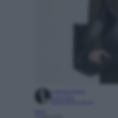
Ludovica Cimino
Content Editor
Esperta di Moda e Beauty
Borse
7 Ottobre 2024