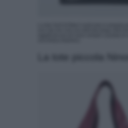
La tote Serif di
Cos
è realizzata in pregiata p
una clip che crea una delicata piega nella for
oggetti più piccoli siano sempre a portata di
una finitura distintiva.
La tote piccola Nino