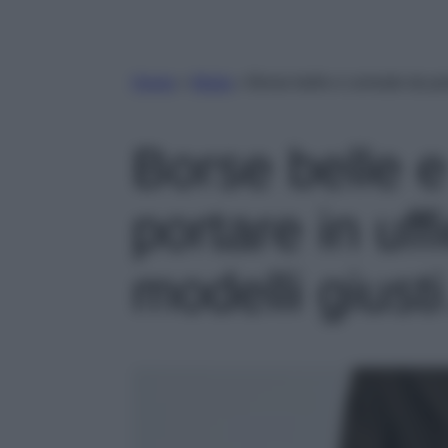
Home
»
Moda
»
Borse belle e comode da port
Borse belle 
portare in uff
modelli gius