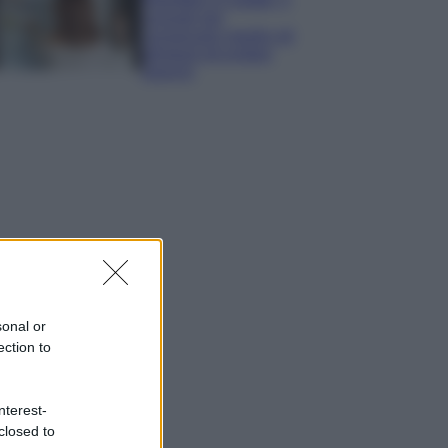
consigli per
conservare meglio gli
alimenti ed evitare
sprechi
sonal or
ection to
nterest-
closed to