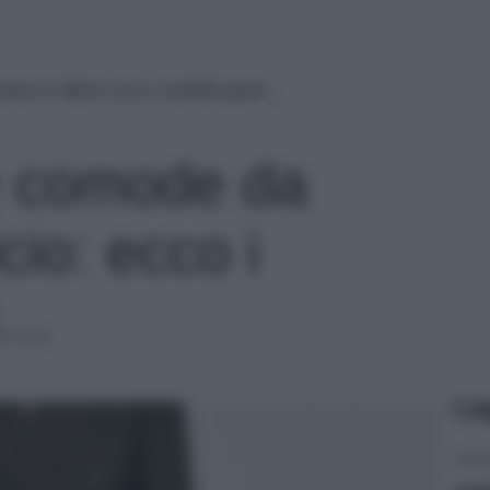
are in ufficio: ecco i modelli giusti…
e comode da
icio: ecco i
ti…
Le