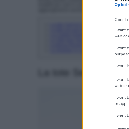
Opted 
modelli più cool in circolazione, che non solo 
aggiungeranno anche quel tocco di stile che far
Google 
La tote Serif di Cos
La tote piccola Ninon di A.P.C
I want t
La Calella Distressed di Hereu
web or d
La Tote bag Hana verde oliva di JW Pe
La Borsa Romie di Sézane
I want t
La shopper in camoscio di Mango
purpose
I want 
La tote Serif di Cos
I want t
web or d
I want t
or app.
I want t
I want t