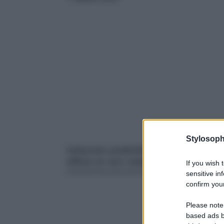
Stylosoph
Uniscono praticità e stile: ecco le 
ufficio (e non solo)!
If you wish 
sensitive in
confirm your
Please note
based ads b