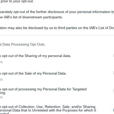
 prior to your opt-out.
rately opt-out of the further disclosure of your personal information by
he IAB’s list of downstream participants.
tion may also be disclosed by us to third parties on the IAB’s List of 
 that may further disclose it to other third parties.
 that this website/app uses one or more Google services and may gath
l Data Processing Opt Outs
including but not limited to your visit or usage behaviour. You may click 
 to Google and its third-party tags to use your data for below specifi
o opt-out of the Sharing of my personal data.
ogle consent section.
In
no una volta al mese (se non ogni giorno), e non
 si tratta di quale vestito scegliere o se un tailleur
o opt-out of the Sale of my Personal Data.
l. La vera domanda, la più temuta, è: “Ma questa borsa è
In
a borsa che sia allo stesso tempo bella e pratica è una
 non basta che sia solo alla moda. Deve avere
to opt-out of processing my Personal Data for Targeted
agenda, il necessaire di bellezza, magari un paio di
ing.
e giornate più impegnative. Tutto questo senza che sembri
In
o opt-out of Collection, Use, Retention, Sale, and/or Sharing
verno 2024
ci offrono una vasta scelta di borse capienti e
ersonal Data that Is Unrelated with the Purposes for which it
le nostre giornate lavorative. Abbiamo selezionato per te i
lected.