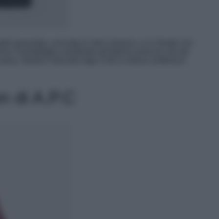
elle granulata, conciata in nero classico, e si chiude con
ma. Il portafoglio coordinato all’interno assicura che gli
 mano, mentre il discreto logo COS in rilievo conferisce
n di A.P.C