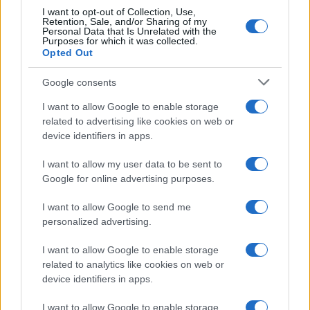
I want to opt-out of Collection, Use,
Retention, Sale, and/or Sharing of my
Personal Data that Is Unrelated with the
Casa
Purposes for which it was collected.
Opted Out
Lavanda in vaso sana e
rigogliosa: non commettere
questi 3 errori
Google consents
I want to allow Google to enable storage
related to advertising like cookies on web or
Moda
device identifiers in apps.
Emma segue il trend di
stagione: bikini con stampa
I want to allow my user data to be sent to
animalier ma con un tocco più
glamour!
Google for online advertising purposes.
I want to allow Google to send me
Viaggi
personalized advertising.
Montagna ad agosto: 4
I want to allow Google to enable storage
località da non perdere per
una vacanza al fresco
related to analytics like cookies on web or
device identifiers in apps.
I want to allow Google to enable storage
Viaggi