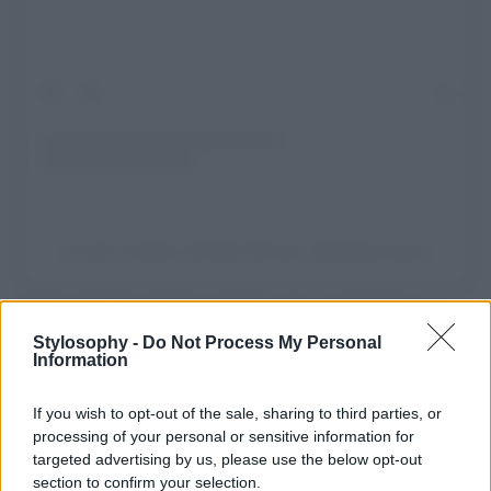
Un post condiviso da Elisa Verrazzo (@elisaverrazzo)
Il Parco di Pinocchio è costruito come un
percorso
a
sorpresa, e non poteva che essere pensato come un
Stylosophy -
Do Not Process My Personal
percorso di senso! Si inizia con due opere simboliche ed
Information
importanti come “
Pinocchio e la Fata
” di Emilio Greco e
la “
Piazzetta dei Mosaici
” di Venturino Venturi. Si tratta
If you wish to opt-out of the sale, sharing to third parties, or
di un percorso a tappe, con sculture, edifici e
sistemazione del verde dove l’adulto e il bambino
processing of your personal or sensitive information for
interagiscono insieme per rievocare le Avventure di
targeted advertising by us, please use the below opt-out
Pinocchio, attraverso le opere di grandi artisti del
section to confirm your selection.