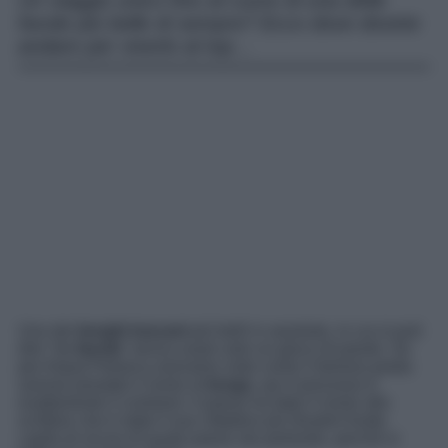
Un viaggio unico fino al cuore di una delle
favole più belle di sempre? Ecco dove dovete
andare per viverlo al top…
Uno dei
borghi
toscani
più belli in assoluto, in cui si può
dire “da
favola
” senza usare solo un gioco di parole. Se
per Arquá Petrarca avevamo visto come il famoso poeta
avesse prestato il nome al
borgo
, qui il processo è
esattamente il contrario: il paese ha dato il nome allo
scrittore che è stato il suo cittadino più illustre! Avete
capito di sicuro di quale paese sto parlando, perché si