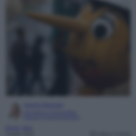
Serena Basciani
Giornalista e Content Editor
Esperta in Personal Branding
Borghi
, 
Italia
3 Aprile 2024
Lettura: 4 minuti