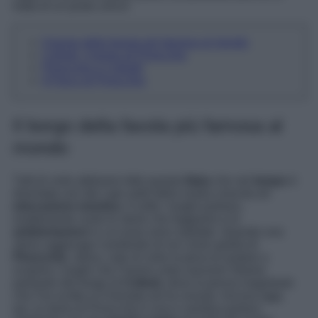
tratta di un posto unico!
Il borgo della favola più famosa al mondo
Collodi, il borgo di Pinocchio
Pinocchio e Collodi!
Il Parco di Pinocchio
Il borgo della favola più famosa al
mondo
Tutti di certo abbiamo letto questa
fiaba
che nel
tempo
è
diventata uno dei capi saldi della nostra crescita ed
educazione emotiva
. A volte i luoghi parlano,
esattamente come le storie che leggiamo e le
ambientazioni
in cui esse sono ospitate. Quando una
storia raggiunge il profondo di noi come quella di
Pinocchio
, allora, vale di certo la pena di andare a
scoprire i luoghi che l’hanno vista nascere! Stiamo
parlando del borgo di
Collodi
, dove la penna magistrale
che l’ha scritta si è formato ed ha vissuto. Ancora oggi,
qui, la storia di Pinocchio è viva e sembra parlarci