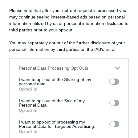
Novecento, come le sculture di Pietro Consagra fino al
Grande Pescecane di Zanuso. Insomma, il
messaggio
è
Please note that after your opt-out request is processed you
che per vivere a pieno l’avventura di Collodi, dovete di
may continue seeing interest-based ads based on personal
sicuro lasciare indietro
mappe
ed
itinerari
e lasciare che
a guidarvi in questo viaggio sia solamente il bambino che
information utilized by us or personal information disclosed to
è in voi!
third parties prior to your opt-out.
You may separately opt-out of the further disclosure of your
personal information by third parties on the IAB’s list of
downstream participants.
Personal Data Processing Opt Outs
This information may also be disclosed by us to third parties
on the IAB’s List of Downstream Participants that may further
I want to opt-out of the Sharing of my
disclose it to other third parties.
personal data.
Opted In
Please note that this website/app uses one or more Google
services and may gather and store information including but
I want to opt-out of the Sale of my
Personal Data.
not limited to your visit or usage behaviour. You may click to
Opted In
grant or deny consent to Google and its third-party tags to
use your data for below specified purposes in below Google
I want to opt-out of processing my
consent section.
Personal Data for Targeted Advertising.
Leggi anche
Opted In