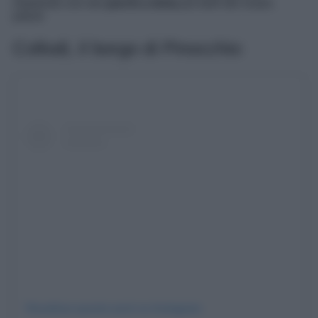
ospitando uno dei
parchi a tema
più belli del nostro
paese
Collodi, il borgo di Pinocchio
Visualizza questo post su Instagram