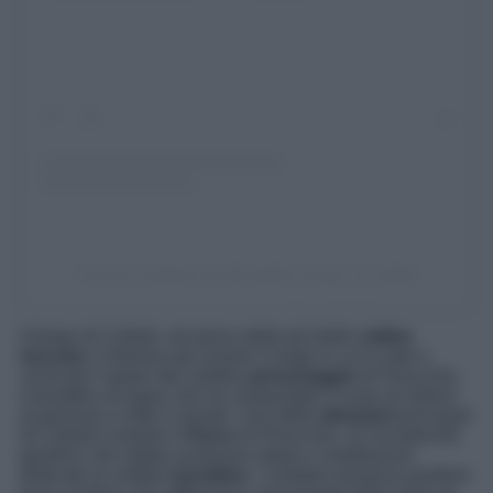
Un post condiviso da @castello_borgo_di_collodi
Il borgo di Collodi, nel pieno delle più belle
colline
toscane
, è famoso per essere il luogo in cui è nato e
cresciuto l’autore del celebre
personaggio
di Pinocchio,
il burattino di legno che ha conquistato il cuore di milioni
di persone in tutto il mondo. Una delle
attrazioni
principali
di Collodi è proprio il
Parco
di Pinocchio, un incantevole
giardino che ospita numerose statue e installazioni
dedicate al celebre
burattino
. I visitatori possono perdersi