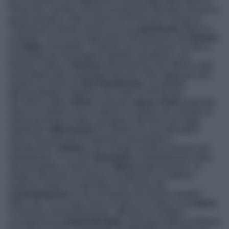
tra le sculture che raffigurano i personaggi della storia di
Pinocchio, mentre i più piccoli possono divertirsi nel parco
giochi tematico. Oltre al parco di Pinocchio il borgo di
Collodi può vantare anche un ricco
patrimonio
storico e
culturale, con la sua imponente Villa Garzoni che
domina
la
collina
circostante. Costruita nel XVI secolo, la villa è
circondata da meravigliosi giardini all’italiana, con
fontane, statue e
terrazze
panoramiche che offrono viste
mozzafiato sulla campagna toscana. Altra tappa qui può
essere la Chiesa di
San Bartolomeo
, un gioiello
dell’architettura religiosa che risale al XII secolo.
All’interno della
chiesa
si trovano
opere d’arte
di grande
storico e artistico, tra cui dipinti e sculture che narrano la
storia del borgo e della sua gente. Ma forse uno degli
aspetti più
affascinanti
di Collodi è la sua atmosfera
unica che parla più di qualsiasi monumento o
riproduzione
artistica
. Qui il tempo sembra scorrere più
lentamente, e ci si può
immergere
completamente nella
vita tranquilla e serena di un
tipico
borgo toscano. Le
strade silenziose, le piazze accoglienti e le trattorie
rustiche creano un’atmosfera che invita alla
contemplazione
e alla riscoperta dei piaceri semplici
della vita. È un luogo dove la storia, la cultura e la
natura
si fondono armoniosamente, offrendo ai visitatori
un’esperienza
indimenticabile
. Chiunque abbia la fortuna