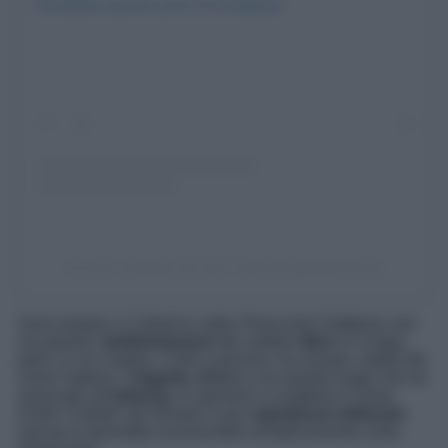
Visualizza questo post su Instagram
Un post condiviso da Visit Tuscany (@visittuscany)
Sono proprio a Collodi le radici Pinocchio! Sebbene non
sia questa l’
ambientazione
del celebre
libro
è il luogo,
però, in cui l’autore, Carlo Lorenzini, ha vissuto, ospite dei
nonni materni. Il
legame
affettivo con questo luogo che ha
associato all’
infanzia
, lo spinsero a scegliere il nome
d’arte “Collodi” per firmare il suo
capolavoro letterario
che poi è diventato riconoscibile semplicemente come