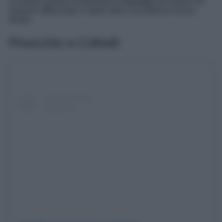
di visitare questo incantevole di
Toscana
non potrà che
restarne affascinato e rapito dalla sua bellezza senza
tempo.
Pinocchio e Collodi!