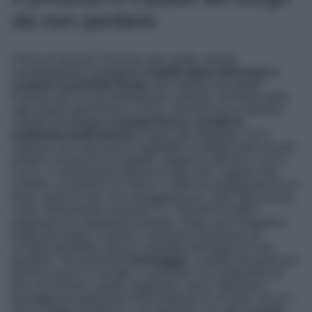
da non perdere
Prima di lasciarvi Venzone alle spalle, dovete
assolutamente assaggiare
il piatto tipico del borgo e
scoprire il prodotto locale
, due simboli del paese.
Famoso per le sue prelibatezze culinarie che fanno gola
agli amanti della buona cucina, Venzone ha un preciso
cavallo di battaglia:
la pasta fresca, condita in
moltissimi modi diversi
in base alla stagione. Se in
autunno non mancano le tagliatelle ai funghi misti raccolti
proprio nei boschi circostanti, seguiti poi dal frico con la
zucca, in altri periodo dell’anno spiccano i taglioni alle
verdure, la polenta e lo stinco, il tutto accompagnato da un
buon calice di vino. Da assaggiare poi, i dolci tipici locali,
come “Dolcemente Venzone” e i “biscotti di miglio”,
preparati con ingredienti semplici. Dopo aver scoperto il
piatto del borgo, è giunto il momento di passare ad
un’altra domanda: qual è il prodotto del borgo da non
perdere? Sicuramente
il formaggio
, a partire da quelli più
freschi (come le caciotte, il caseretta e la ricotta fresca),
fino ad arrivare a quelli stagionati, come il Montasio
formaggi più particolari invecchiati più di 18 mesi, tra cui i
Sot la Trape di Refosco o di Verduzzo. Un altro prodotto