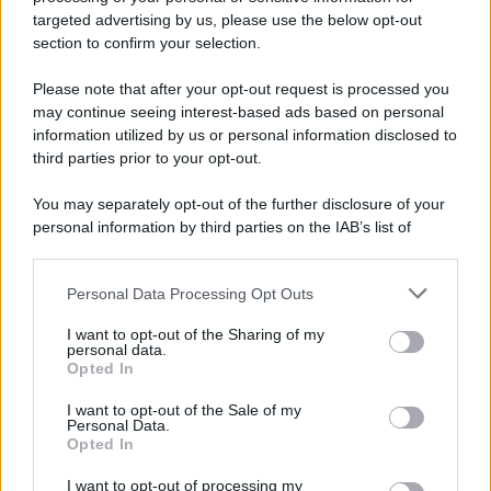
targeted advertising by us, please use the below opt-out
section to confirm your selection.
Please note that after your opt-out request is processed you
may continue seeing interest-based ads based on personal
Un post condiviso da Pro Loco Pro Venzone (@provenzone)
information utilized by us or personal information disclosed to
third parties prior to your opt-out.
You may separately opt-out of the further disclosure of your
personal information by third parties on the IAB’s list of
downstream participants.
Personal Data Processing Opt Outs
This information may also be disclosed by us to third parties
on the IAB’s List of Downstream Participants that may further
I want to opt-out of the Sharing of my
disclose it to other third parties.
personal data.
Opted In
Please note that this website/app uses one or more Google
services and may gather and store information including but
I want to opt-out of the Sale of my
Personal Data.
not limited to your visit or usage behaviour. You may click to
Opted In
grant or deny consent to Google and its third-party tags to
use your data for below specified purposes in below Google
I want to opt-out of processing my