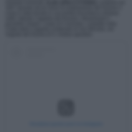
mummie rinvenute,
la più antica è il Gobbo,
scoperta nel
1647 durante alcuni lavori di ampliamento del Duomo; il
corpo è stato trovato in una tomba trecentesca situtaaa
sotto l’attuale Cappella del Rosario. Attualmente è
possibile visitare i corpo di 5 mummie, custodite nella
Cripta della Cappella cimiteriale di San Michele, nel
Sagrato del Duomo di S. Andrea apostolo.
Visualizza questo post su Instagram