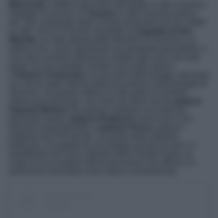
Marcurele,
l’edificio più antico del borgo in stile romanico
risalente XI secolo, e il
Duomo
in stile romanico-gotico
del ‘300, restaurato dopo il brutto terremoto che ha colpito
la città. Vicino il Duomo, troverete la
Cappella di San
Michele
, la sede attuale delle Mummie di Venzone, un
edificio che, come specificato nel paragrafo precedente, è
una vera e propria attrazione visitata ogni anno da molti
turisti. Da non perdere sempre nel centro storico,
il
Palazzo Comunale
e la sua torre dell’orologio, decorata
con alcuni degli stemmi delle più antiche nobili famiglie di
Venzone. Se questo edificio in stile gotico è simbolo
indiscusso del borgo, non sono da meno anche
palazzo
Orgnani Martina
(ex palazzo nobiliare ora sede dei
principali musei),
palazzo Radiussi
iconico per il suo
balcone rinascimentale, e
palazzo Pozzo,
palazzo
nobiliare del XVII secolo. Uscendo dalla cittadina
fortificata, circondata da una doppia cerchia di mura, vi
imbatterete nel Parco naturale delle Prealpi Giulie, un
luogo ricco di sentieri tutti da percorrere che offrono un
panorama mozzafiato sulla natura incontaminata.