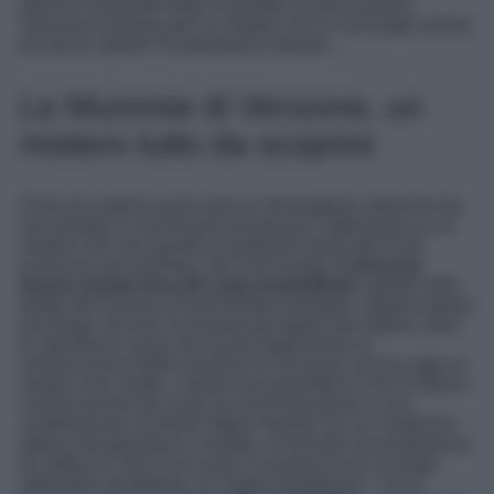
storiche ricostruite dopo la terribile scossa sismica,
Venzone è famoso per un mistero che lo coinvolge oramai
da secoli. Quale? Scopriamolo insieme…
Le Mummie di Venzone, un
mistero tutto da scoprire
Prima di scoprire quali sono le meravigliose attrazioni da
non perdere, è necessario focalizzare l’attenzione su un
mistero che cela questo incantevole borgo del Friuli,
ovvero le sue mummie. Nel XVII secolo,
a Venzone
furono trovati circa 40 corpi mummificati
, sepolti nelle
tombe del Duomo di Sant’Andrea Apostolo, situato proprio
nel borgo. Ad aver incuriosito gli esperti del settore, sono
le specifiche cause che hanno determinato la
conservazione delle mummie di Venzone, ancora oggi un
mistero non risolto. L’ipotesi più plausibile è che la veloce
conservazione dei corpi sia avvenuta grazie a una
combinazione di diversi fattori naturali, tra cui condizioni
ideali di temperatura e umidità, un’elevata concentrazione
di solfato di calcio nel suolo e la presenza di un fungo
altamente assorbente, la “Hypha bombycina”. Tra le