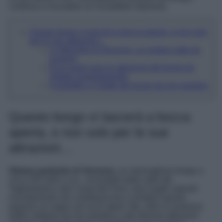
continua a riscuotere un incredibile interesse.
Questo borgo vi lascerà a bocca aperta, e non solo
per le sue attrazioni…
Le Mummie di Venzone, un mistero tutto da
scoprire
Ecco quali sono le attrazioni del borgo da
visitare assolutamente
Il prodotto e il piatto del borgo da non perdere
Questo borgo vi lascerà a bocca
aperta, e non solo per le sue
attrazioni…
Stiamo parlando di Venzone,
un meraviglioso borgo a
circa 230 metri s.l.m., circondato dalla valle dei
Tagliamento e dal Canal del Ferro, due luoghi naturali
incontaminati che contribuiscono a rendere questo
paesino un sogno ad occhi aperti. Ma, oltre ai numerosi
edifici religiosi da non perdere e alle diverse attrazioni