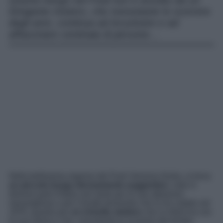
Questo borgo nel Friuli non è avvolto da un
intrigante mistero, che nonostante lo scorrere
degli anni, continua ad incuriosire e ad
affascinare centinaia di persone…
Nella bellissima regione del Friuli Venezia Giulia, si trova
un piccolo borgo decisamente suggestivo
, noto in
diverse parti d’Italia non tanto per le sue attrazioni
meravigliose o per il brutto terremoto che lo ha colpito nel
1976, quanto per
un irrisolto mistero
che si intreccia con
la sua storia e che, nonostante lo scorrere del tempo,