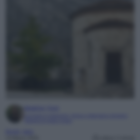
Beatrice Tursi
Laureata in traduzione, lingue e letterature straniere
Esperta di moda e lusso
Borghi
, 
Italia
14 Marzo 2025
Lettura: 5 minuti