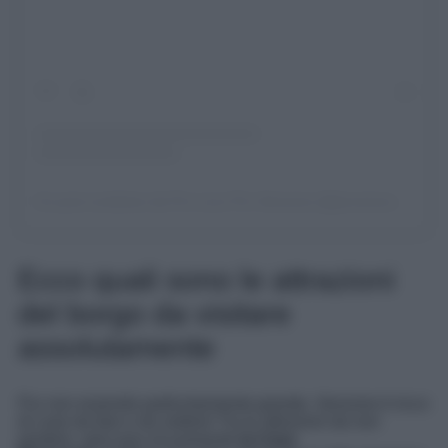
Un post condiviso da Pro Loco Pro Venzone (@provenzone)
Ecco quali sono le attrazioni
del borgo da visitare
assolutamente
Pur non essendo particolarmente grande, Venzone è ricco
di cose da fare e da vedere! Tra le attrazioni da non
perdere, spiccano sicuramente
la Casa