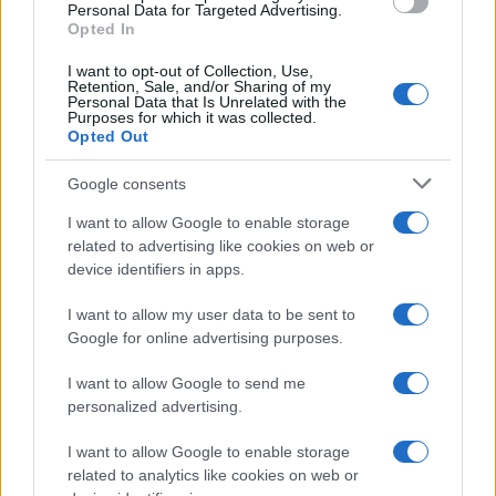
consent section.
Personal Data for Targeted Advertising.
Leggi anche
Opted In
I want to opt-out of Collection, Use,
Retention, Sale, and/or Sharing of my
Bellezza
Personal Data that Is Unrelated with the
Purposes for which it was collected.
Niacinamide, il segreto beauty
Opted Out
non solo della pelle ma anche dei
Capelli: proprietà e prodotti da
Google consents
provare
I want to allow Google to enable storage
related to advertising like cookies on web or
Casa
device identifiers in apps.
Hai tante piante in casa?
Questi accessori IKEA ti
I want to allow my user data to be sent to
semplificano davvero la vita
Google for online advertising purposes.
I want to allow Google to send me
Moda
personalized advertising.
Hailey Bieber sfoggia il trend
I want to allow Google to enable storage
dell’estate con il bikini effetto
velluto FOTO
related to analytics like cookies on web or