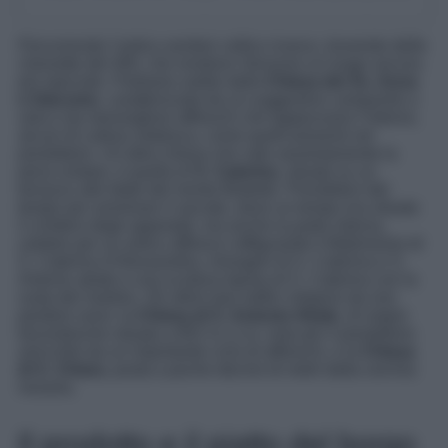
Percorrendo l’antico sentieri celtico invece, troverete delle
chiesette del 400, che rendono Venzone un luogo ancora
più speciale. Partiamo subito dalla
Chiesa dei Ss. Anna
e Giacomo
, caratterizzata da un suggestivo campanile a
vela e da meravigliosi affreschi che tappezzano l’interno,
alcuni di cultura vitalesca, come quelli presenti nel
presbiterio. Un’altra chiesa che vale assolutamente la
pena visitare, è quella di
S. Caterina
, situata su un
terrazzo alle falde del monte Bedede. Prendetevi del
tempo per ammirare il sacrato, dove un tempo era situato
il cimitero degli appestati, ma anche la parte interna,
celebre per un antico affresco raffigurante il Matrimonio di
S. Caterina d’Alessandria, immagini di S. Caterina e S.
Antonio abate e una scultura lignea di S. Caterina con la
ruota del martirio. Gli ultimi due edifici religiosi da non
perdere sono: la
Chiesa di S. Antonio Abate
, di origini
trecentesche situata a 852 m s.l.m, nota per il presbiterio
arricchito da un importante ciclo di affreschi, e la
Chiesa
di S. Chiara
, posta a poche decine di metri dalla cerchia
muraria.
Il prodotto e il piatto del borgo