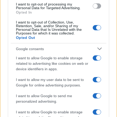
use your data for below specified purposes in below Google
I want to opt-out of processing my
consent section.
Personal Data for Targeted Advertising.
Leggi anche
Opted In
I want to opt-out of Collection, Use,
Retention, Sale, and/or Sharing of my
Personal Data that Is Unrelated with the
Casa
Purposes for which it was collected.
Opted Out
Lavanda in vaso sana e
rigogliosa: non commettere
questi 3 errori
Google consents
I want to allow Google to enable storage
related to advertising like cookies on web or
Moda
device identifiers in apps.
Emma segue il trend di
stagione: bikini con stampa
I want to allow my user data to be sent to
animalier ma con un tocco più
glamour!
Google for online advertising purposes.
I want to allow Google to send me
Viaggi
personalized advertising.
Montagna ad agosto: 4
I want to allow Google to enable storage
località da non perdere per