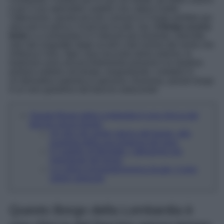
e per il suo splendido castello che cattura subito
l’attenzione, questo piccolo comune è il luogo perfetto per
staccare la spina e ricaricare le pile. Qui,
il tempo scorre
lento
e a comandare è il silenzio più assoluto, interrotto
solo dal cinguettio degli uccelli e dal rumore del vento che
rinfresca l’aria. Ogni casa racconta storie antiche, le
tradizioni sono ancora fortemente presenti e le stradine
portano indietro nel tempo, trasportando i visitatori in
un’atmosfera autentica e genuina. Insomma, questo borgo
è un vero gioiellino dal fascino seducente!
Questo Borgo della Lombardia è una chicca dal
fascino senza tempo
Un giro nel centro storico del borgo, alla
scoperta della sua essenza più pura
Il Castello di Montalto, l’attrazione più
importante del borgo
La cultura enogastronomica locale, il vero
valore aggiunto
Questo Borgo della Lombardia è