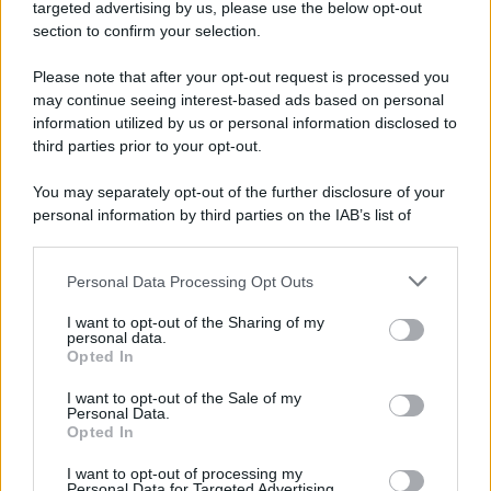
Montalto Pavese è una terra non solo tutta da esplorare
targeted advertising by us, please use the below opt-out
ma anche da “(de)gustare”. Questo borgo infatti,
è famosi
section to confirm your selection.
per i suoi vini eccellenti
che rientrano nella zona di
produzione dell’
Oltrepò Pavese DOC
, celebre per i suoi
Please note that after your opt-out request is processed you
Pinot Nero, Barbera e Riesling. Sono diverse le cantine
may continue seeing interest-based ads based on personal
del luogo che offrono degustazioni, visite ai vigneti e tour
guidati, un’occasione speciale per gli amanti del vino ma
information utilized by us or personal information disclosed to
anche per scoprire i sapori autentici della zona.
third parties prior to your opt-out.
You may separately opt-out of the further disclosure of your
personal information by third parties on the IAB’s list of
downstream participants.
Personal Data Processing Opt Outs
This information may also be disclosed by us to third parties
on the IAB’s List of Downstream Participants that may further
I want to opt-out of the Sharing of my
disclose it to other third parties.
personal data.
Opted In
Please note that this website/app uses one or more Google
services and may gather and store information including but
I want to opt-out of the Sale of my
Personal Data.
not limited to your visit or usage behaviour. You may click to
Opted In
grant or deny consent to Google and its third-party tags to
use your data for below specified purposes in below Google
I want to opt-out of processing my
consent section.
Personal Data for Targeted Advertising.