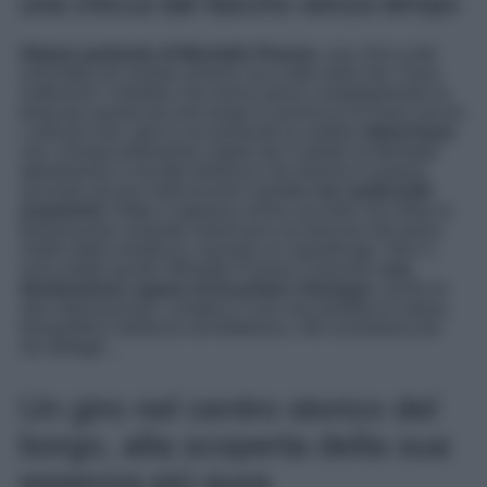
una chicca dal fascino senza tempo
Stiamo parlando di Montalto Pavese
, una chicca del
nord Italia da visitare almeno una volta nella vita. Sono
moltissimi i visitatori che hanno perso completamente la
testa per questo piccolo borgo in provincia di Pavia ma tra
i volti più noti, spicca sicuramente la celebre
Alicia Keys
che, rimasta totalmente colpita dal Castello di Montalto
attualmente in vendita (fortezza che domina il paese),
secondo alcune indiscrezioni sarebbe
tra i potenziali
acquirenti.
Infatti, è apparsa online una foto che ritrae la
famosissima cantante americana sul balcone del piano
nobile della residenza, durante un sopralluogo. Non ci
sono dubbi quindi: Montalto Pavese è davvero
una
destinazione capace di incantare chiunque
, anche le
star internazionali, complice il suo mix perfetto di natura,
tranquillità e bellezza architettonica. Ma scendiamo più
nei dettagli…
Un giro nel centro storico del
borgo, alla scoperta della sua
essenza più pura