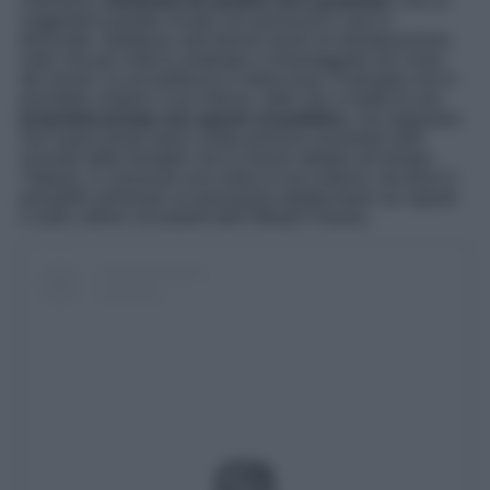
maestosa,
dominata da quattro torri quadrate
e da un
suggestivo portale ornato con pinnacoli e vasi in
terracotta. Sebbene subì diversi lavori di ristrutturazione-
visto che più volte fu ampliato e rimaneggiato nel corso
dei secoli- la sua bellezza è indiscussa. Purtroppo non è
possibile visitare il suo interno, dato che si tratta di una
proprietà privata non aperto al pubblico
, ma sappiamo
che vanta arredi storici molto preziosi incentrati sulle
vicende delle famiglie che lo hanno abitato nel tempo.
Tuttavia, è concessa una visita al suo esterno, da dove è
possibile ammirare un panorama spettacolare sui vigneti
e sulle colline circostanti dell’Oltrepò Pavese.