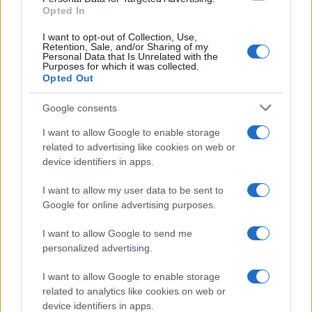
Leggi anche
Opted In
I want to opt-out of Collection, Use,
Retention, Sale, and/or Sharing of my
Personal Data that Is Unrelated with the
Casa
Purposes for which it was collected.
Opted Out
Il pezzo low cost IKEA che ti
aiuterà a creare un perfetto
angolo stireria a casa tua
Google consents
I want to allow Google to enable storage
related to advertising like cookies on web or
Casa
device identifiers in apps.
Il vecchio mobile della nonna
può diventare il pezzo più bello
I want to allow my user data to be sent to
della tua casa moderna
Google for online advertising purposes.
I want to allow Google to send me
Moda
personalized advertising.
Anne Hathaway incanta tutti alla
première del film The End of Oak
I want to allow Google to enable storage
Street con il pancino in bella vista
related to analytics like cookies on web or
VIDEO
device identifiers in apps.