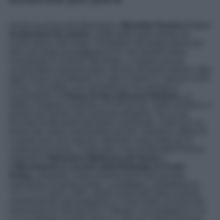
Anche se di piccole dimensioni,
Montalto Pavese è ricco
di attrazioni da vedere,
molte delle quali situate nel
centro storico del borgo. Prendetevi del tempo allora per
fare una lunga passeggiata tra le sue stradine dove,
nonostante lo scorrere del tempo, si respira ancora
un’atmosfera autentica tipica dei piccoli paesi italiani, data
dalle viuzze acciottolate, le case in pietra e i balconi ricchi
di fiori. Una delle cose più belle da non perdere è
sicuramente la
Chiesa di San Giovanni Battista
, un
edificio religioso risalente al XVII secolo, molto semplice e
proprio per questo decisamente elegante. Se la sua
facciata risulta particolarmente essenziale, l’interno è un
tesoro dal valore inestimabile poiché custodisce affreschi
e arredi sacri ed è spesso utilizzato come sede per le
celebrazioni locali. Continuate il tour di Montalto Pavese
visitando il
Belvedere Madonna del Vento
e
il
Monumento in ricordo della Battaglia di Costa
Pelata
, entrambe chiare testimonianze del passato
importante di questo borgo. La battaglia, combattuta tra
l’11 e il 12 marzo 1945, segnò la fine dell’ultimo grande
rastrellamento anti-partigiano e l’inizio della riscossa del
movimento di Liberazione in Oltrepò. Una battaglia in cui
si succedettero scontri intensi e che per l’intera giornata,