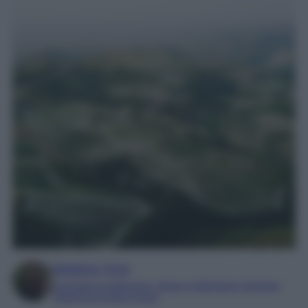
Beatrice Tursi
Laureata in traduzione, lingue e letterature straniere
Esperta di moda e lusso