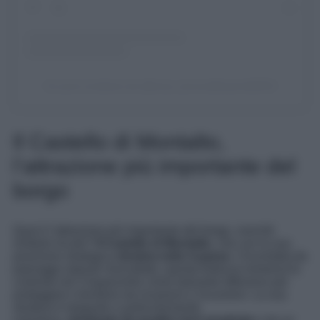
Un post condiviso da @trave_laroundtheworld2024
Il Castello di Montalto,
l’attrazione più importante del
borgo
Qual è l’attrazione più importante del borgo, nonché
simbolo locale?
Il Castello di Montalto
, che con la sua
posizione strategica
domina tutto il paese.
Circondata da
paesaggi naturali mozzafiato, questa fortezza immersa fu
costruita nel Cinquecento come baluardo difensivo per
proteggere il territorio da invasioni e incursioni. La sua
struttura è elegante e particolarmente