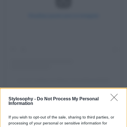
Visualizza questo post su Instagram
Un post condiviso da @trave_laroundtheworld2024
Stylosophy -
Do Not Process My Personal
La cultura enogastronomica
Information
locale, il vero valore aggiunto
If you wish to opt-out of the sale, sharing to third parties, or
processing of your personal or sensitive information for