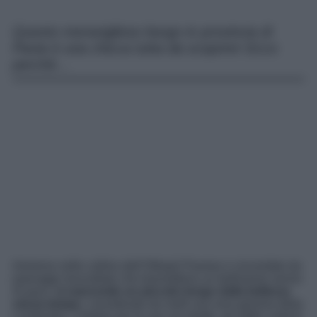
Questo meraviglioso borgo in provincia di
Pavia è una chicca tutta da scoprire! Ecco
perché…
Immerso nelle colline dell’Oltrepò Pavese e circondato da
paesaggi mozzafiato che trasmettono un bellissimo senso
di pace,
si nasconde un piccolo borgo dalla bellezza
senza tempo
, considerato da molti una vera gemma della
Lombardia. Celebre per le sue vie strette, gli edifici antichi