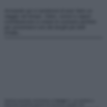
Arrivando qui vi sembrerà di aver fatto un
viaggio nel tempo. Odori, rumori e sapori
contribuiscono a creare lo scenario perfetto
per presentarvi uno dei borghi più belli
d’Italia…
Spesso quando cerchiamo un
borgo
in cui andare a
trascorre qualche giorno di vacanza, quello che