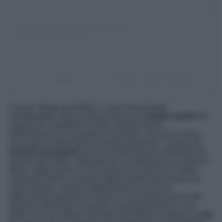
Un post condiviso da Lozzo di Cadore (@lozzodicadore)
Il nome “Borgo dei Mulini”, come è facilmente
immaginabile, deriva dalla presenza di
antichi mulini
ad
acqua che costellano la zona. Questi mulini,
testimonianza di una storia che risale a secoli fa, erano
una parte centrale dell’economia del posto. L’acqua dei
torrenti circostanti
veniva canalizzata per alimentare le
macine dei mulini, utilizzate per la produzione di cereali e
farina. Oggi anche se l’economia non gira più in modo
esclusivo intorno a questo affascinante meccanismo di
macinazione, i mulini rappresentano ancora un
affascinante patrimonio storico e una testimonianza del
passato industriale di questa comunità montana. Una
delle cose da vedere nel Borgo dei Mulini è proprio la
rete