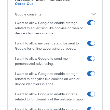
Opted Out
Chiara Ferragni, più bella
che mai: al naturale e senza
make up VIDEO
Google consents
I want to allow Google to enable storage
related to advertising like cookies on web or
Viaggi
device identifiers in apps.
Il borgo più spettacolare della
Costa dei Trabocchi conquista
I want to allow my user data to be sent to
tutti: tra vicoli, panorami e spiagge
da sogno
Google for online advertising purposes.
I want to allow Google to send me
Moda
personalized advertising.
Samira Lui sfoggia il beach
I want to allow Google to enable storage
look perfetto per l’estate:
scoprilo qui!
related to analytics like cookies on web or
device identifiers in apps.
I want to allow Google to enable storage
Bellezza
related to functionality of the website or app.
I profumi marini più
gettonati dell’Estate 2026,
I want to allow Google to enable storage