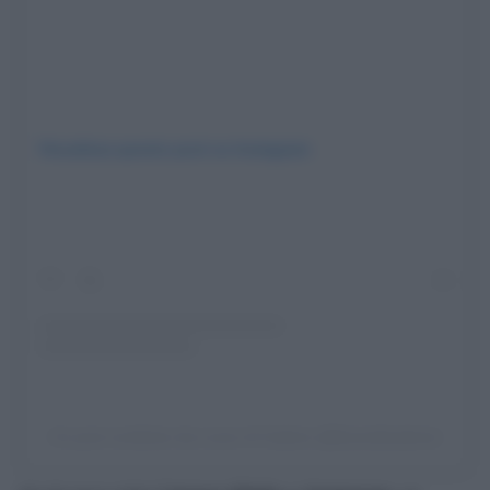
Visualizza questo post su Instagram
Un post condiviso da Lozzo di Cadore (@lozzodicadore)