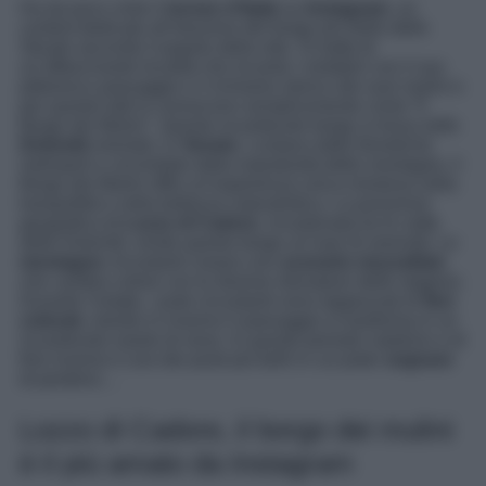
Ha da poco vinto il
torneo d’Italia
su
Instagram
, un
contest dedicato all’elezione del borgo più bello dello
Stivale secondo il popolo della rete. Si tratta di
un’affascinante località che incanta i visitatori con il suo
pittoresco paesaggio e il richiamo storico dei suoi mulini e
per questo tutti lo conoscono semplicemente come “Il
Borgo dei Mulini”. Questo incantevole borgo si trova nelle
Dolomiti
orientali, in
Veneto
. Lontano dalle frenetiche
metropoli e circondato dalla maestosità delle montagne, il
Borgo dei Mulini offre un’esperienza unica immersa nella
tranquillità e nella bellezza naturalistica. La posizione
geografica di
Lozzo di Cadore
, incastonata tra le vette
delle Dolomiti, rende questo borgo un’oasi di serenità. Le
montagne
circostanti creano uno
scenario mozzafiato
che cambia colore con le diverse sfumature delle stagioni.
Durante l’estate, i prati circostanti sono tappezzati di
fiori
colorati
, mentre in inverno il paesaggio si trasforma in un
incantevole manto di neve. In questo periodo natalizio e di
fine inverno è uno dei posti più belli in cui poter
sognare
di perdersi…
Lozzo di Cadore, il borgo dei mulini
è il più amato da Instagram