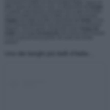
cerchiamo in realtà è un vero e proprio rifugio, capace di
offrirci riparo da stress e caos. La dimensione dei
borghi
,
in questo, resta davvero una porta che si apre nel tempo,
unica! La fortuna di vivere in Italia, per chi ama questo
viaggio
nei luoghi ed oltre il trascorrere del
tempo
, è che
sono davvero tantissimi i piccoli paesini in cui possiamo
rifugiarci. Uno tra questi, conosciuto come il
borgo dei
mulini
, è un luogo
incantevole
che si trova nelle Dolomiti
e che vi lascerà senza parole. Ne avete mai sentito
parlare?
Uno dei borghi più belli d’Italia…