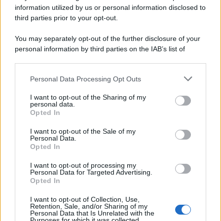
spiritualità. Ora non vi resta che andare a scoprire di
information utilized by us or personal information disclosed to
persona questo piccolo borgo incantato…
third parties prior to your opt-out.
You may separately opt-out of the further disclosure of your
personal information by third parties on the IAB’s list of
downstream participants.
Personal Data Processing Opt Outs
This information may also be disclosed by us to third parties
on the IAB’s List of Downstream Participants that may further
I want to opt-out of the Sharing of my
disclose it to other third parties.
personal data.
Opted In
Please note that this website/app uses one or more Google
services and may gather and store information including but
I want to opt-out of the Sale of my
Personal Data.
not limited to your visit or usage behaviour. You may click to
Opted In
grant or deny consent to Google and its third-party tags to
use your data for below specified purposes in below Google
I want to opt-out of processing my
consent section.
Personal Data for Targeted Advertising.
Leggi anche
Opted In
I want to opt-out of Collection, Use,
Retention, Sale, and/or Sharing of my
Personal Data that Is Unrelated with the
Moda
Purposes for which it was collected.