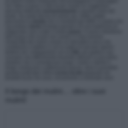
di antichi mulini restaurati che punteggiano il paesaggio.
Se l’idea vi piace vi dirò di più: esiste un suggestivo
percorso dedicato
esclusivamente
a questo vanto del
posto. Se avete deciso di venire qui, infatti, potete
percorrere la
strada
che vi mostrerà gli edifici in pietra che
raccontano
storie
di tempi passati e di una tradizione di
artigianato cara a tutto il nostro
paese
. Il suono melodioso
dell’acqua che scorre nei canali e il meccanismo
ininterrotto dei mulini creano un’atmosfera unica che
contribuirà a mettere in voi la voglia di lasciare spenti i
telefoni ed i collegamenti con la
città
, per godervi uno
scenario che difficilmente troverete altrove! Le piccoline
stradine che si arrampicano lungo i mulini e dentro il
borgo conducono a pittoresche piazze, dove è possibile
gustare piatti tipici della
cucina locale
preparati con
prodotti locali che sono, ovviamente a chilometri zero!
Il borgo dei mulini… oltre i suoi
mulini!