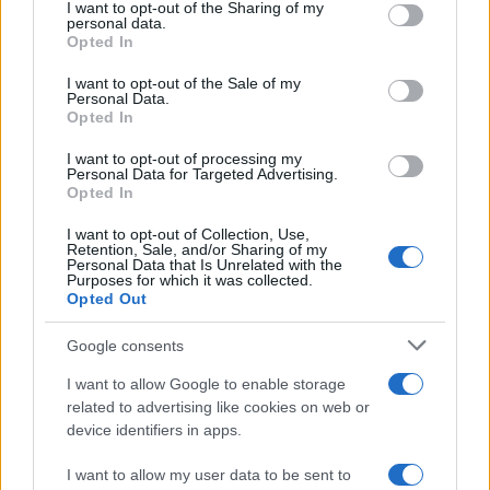
I want to opt-out of the Sharing of my
disclose it to other third parties.
personal data.
Opted In
Please note that this website/app uses one or more Google
services and may gather and store information including but
I want to opt-out of the Sale of my
Personal Data.
not limited to your visit or usage behaviour. You may click to
Opted In
grant or deny consent to Google and its third-party tags to
use your data for below specified purposes in below Google
I want to opt-out of processing my
consent section.
Personal Data for Targeted Advertising.
Leggi anche
Opted In
I want to opt-out of Collection, Use,
Retention, Sale, and/or Sharing of my
Personal Data that Is Unrelated with the
Casa
Purposes for which it was collected.
Opted Out
Dove posizionare il divano
secondo il Feng Shui: gli
errori da evitare
Google consents
I want to allow Google to enable storage
related to advertising like cookies on web or
Moda
device identifiers in apps.
Chiara Ferragni, più bella
che mai: al naturale e senza
I want to allow my user data to be sent to
make up VIDEO