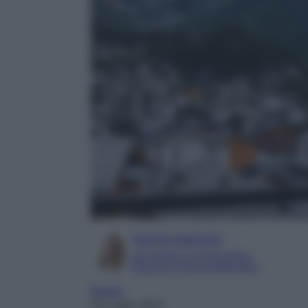
Serena Basciani
Giornalista e Content Editor
Esperta in Personal Branding
Borghi
24 Luglio 2023