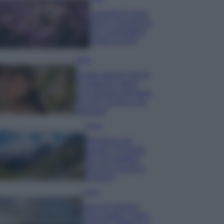
Lavanda in vaso
sana e rigogliosa:
non commettere
questi 3 errori
Moda
Emma segue il trend
di stagione: bikini
con stampa animalier
ma con un tocco più
glamour!
Viaggi
Montagna ad
agosto: 4 località
da non perdere
per una vacanza
al fresco
Viaggi
Isola di Vulcano,
cosa vedere e fare: