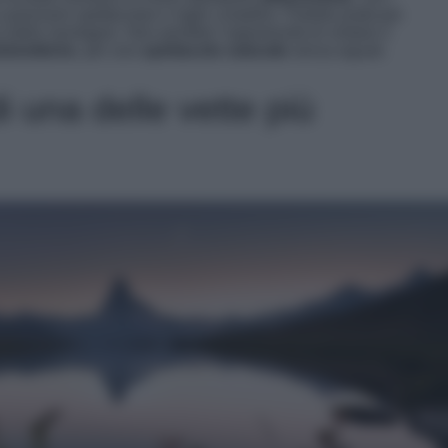
panorami spettacolari e laghi cristallini. Potrete praticare
a delle montagne. Non perdete l’opportunità di visitare il
olomitiche
, per uno
spettacolo naturale
senza eguali.
i una delle vette più