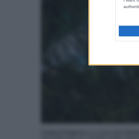
authenti
Cortina d’Ampezzo
è una perla delle
Dolom
nell’ambito dello sci. Durante l’estate, questa