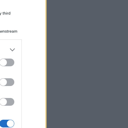
 third
Downstream
er and store
to grant or
ed purposes