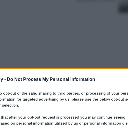
y -
Do Not Process My Personal Information
olo, potrete trovare degli incantevoli borghi
i queste settimane e vivere un’estate
to opt-out of the sale, sharing to third parties, or processing of your per
elli in cui dovete prenotare subito!
formation for targeted advertising by us, please use the below opt-out s
 selection.
 that after your opt-out request is processed you may continue seeing i
ased on personal information utilized by us or personal information dis