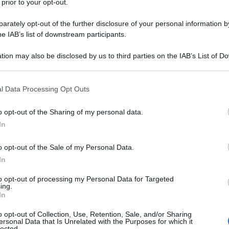
 prior to your opt-out.
rately opt-out of the further disclosure of your personal information by
he IAB’s list of downstream participants.
tion may also be disclosed by us to third parties on the IAB’s List of 
 that may further disclose it to other third parties.
 that this website/app uses one or more Google services and may gath
l Data Processing Opt Outs
including but not limited to your visit or usage behaviour. You may click 
 to Google and its third-party tags to use your data for below specifi
o opt-out of the Sharing of my personal data.
ogle consent section.
In
o opt-out of the Sale of my Personal Data.
gna
si rivelano una scelta perfetta per sfuggire al caldo
lax, immersi nella natura e nel fascino di un
borgo
antico
.
In
pittoresche e le panoramiche mozzafiato, offrono
e rigeneranti. Se l’idea di sfuggire al caldo vi stuzzica
to opt-out of processing my Personal Data for Targeted
i montagna, ognuno dei quali con un’offerta unica di
ing.
In
o opt-out of Collection, Use, Retention, Sale, and/or Sharing
s, un’estate unica!
ersonal Data that Is Unrelated with the Purposes for which it
lected.