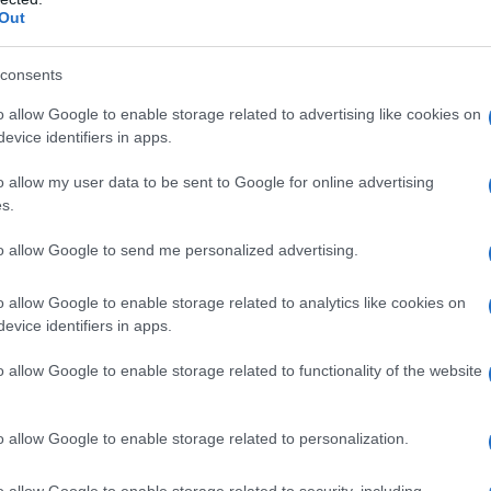
iù iconiche al mondo!
Out
ola al centro!
lontani dal caldo!
consents
o allow Google to enable storage related to advertising like cookies on
evice identifiers in apps.
 il Lago di Sarapiss,
o allow my user data to be sent to Google for online advertising
s.
to allow Google to send me personalized advertising.
o allow Google to enable storage related to analytics like cookies on
evice identifiers in apps.
o allow Google to enable storage related to functionality of the website
o allow Google to enable storage related to personalization.
o allow Google to enable storage related to security, including