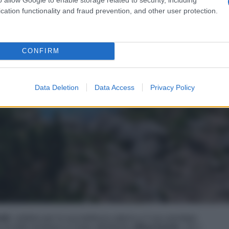
cation functionality and fraud prevention, and other user protection.
CONFIRM
Data Deletion
Data Access
Privacy Policy
iti
, celebre per la sua bellezza alpina e il suo prestigio
 località montana si rivela altrettanto
affascinante
, con i