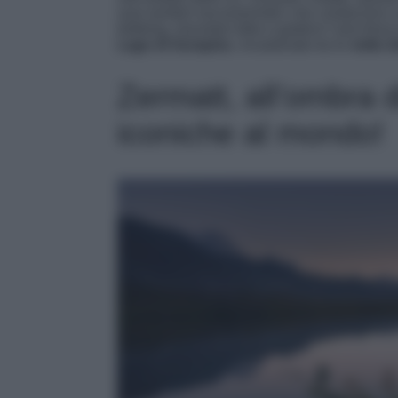
suoi sentieri escursionistici che conducono a 
trekking, mountain bike e godervi l’aria fresc
Lago di Sorapiss
, incastonato tra le
vette d
Zermatt, all’ombra d
iconiche al mondo!