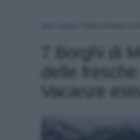
Home
»
Viaggi
»
7 Borghi di Montagna per d
7 Borghi di 
delle fresche
Vacanze esti