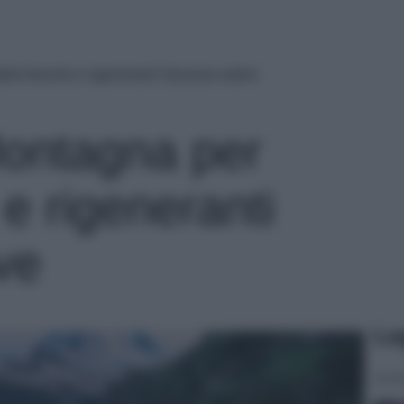
elle fresche e rigeneranti Vacanze estive
Montagna per
 e rigeneranti
ve
Le