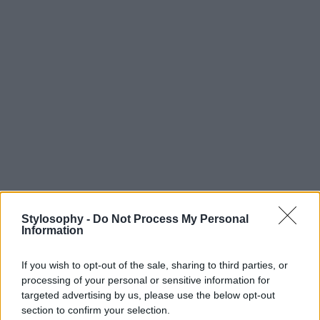
Stylosophy -
Do Not Process My Personal
Information
If you wish to opt-out of the sale, sharing to third parties, or
processing of your personal or sensitive information for
targeted advertising by us, please use the below opt-out
section to confirm your selection.