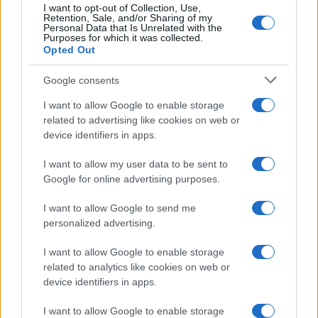
I want to opt-out of Collection, Use,
Retention, Sale, and/or Sharing of my
Personal Data that Is Unrelated with the
Purposes for which it was collected.
Opted Out
Google consents
I want to allow Google to enable storage
related to advertising like cookies on web or
device identifiers in apps.
I want to allow my user data to be sent to
Google for online advertising purposes.
I want to allow Google to send me
personalized advertising.
I want to allow Google to enable storage
related to analytics like cookies on web or
device identifiers in apps.
I want to allow Google to enable storage