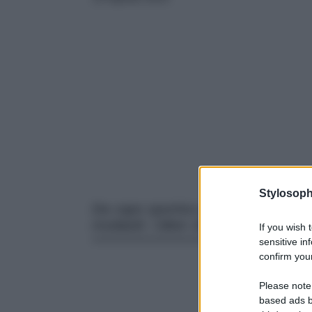
Stylosoph
Da capo sportivo per eccellenza a p
modaioli: i biker shorts sono il mu
If you wish 
sensitive in
confirm your
Please note
based ads b