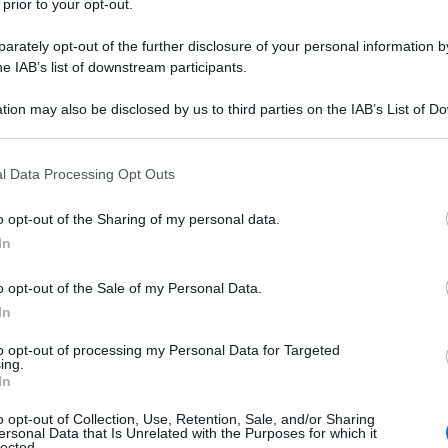
 prior to your opt-out.
rately opt-out of the further disclosure of your personal information by
he IAB’s list of downstream participants.
tion may also be disclosed by us to third parties on the IAB’s List of 
 that may further disclose it to other third parties.
 that this website/app uses one or more Google services and may gath
l Data Processing Opt Outs
including but not limited to your visit or usage behaviour. You may click 
 to Google and its third-party tags to use your data for below specifi
o opt-out of the Sharing of my personal data.
ogle consent section.
In
e e moda
, e i
biker shorts
ne sono la prova più
llenza, nato per la performance, si sono trasformati in
o opt-out of the Sale of my Personal Data.
satile e tremendamente modaiolo, dal quale partire per
In
i sera. Nel 2025, i pantaloncini da ciclista vivono una
o per la funzione che rappresenta, ma un richiamo
to opt-out of processing my Personal Data for Targeted
ento di tutti i giorni — o addirittura nell’abbigliamento
ing.
zzare ensemble strutturati, ad esempio con un blazer
In
? Dal contrasto tra eleganza e sporty nasce la magia di
 spirito del tempo. E a segnare la rotta, come sempre,
o opt-out of Collection, Use, Retention, Sale, and/or Sharing
ersonal Data that Is Unrelated with the Purposes for which it
lected.