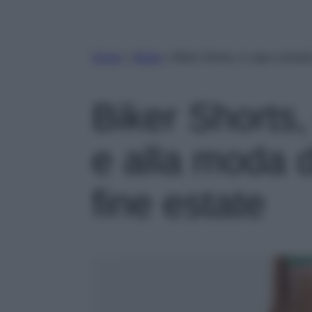
Home
»
Moda
»
Biker Shorts, il capo comodo
Biker Shorts
e alla moda 
fine estate