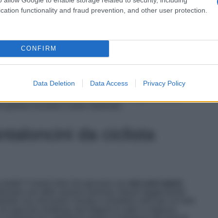
cation functionality and fraud prevention, and other user protection.
CONFIRM
iù eclettici e colorati che mai. Rispolverando lo spirito
i vitaminici e pattern inediti, spezzando la monotonia del
ontabile. Da Tod’s si vedono in blu, verde e giallo,
he corte, in un gioco di equilibri che permette di passare
Data Deletion
Data Access
Privacy Policy
lates. Louis Vuitton, invece, li decora con righe grafiche
namenti con blouson dalle proporzioni regali e tessuti
 sportiva incontra il lusso sartoriale.
taloncini da ciclista
ta estate? Creare look che giocano con
mix and match
.
ndossare con abiti camicie oversize, blazer leggermente
letando con mocassini chunky o sneakers retro per un look
con giacche smoking, top lingerie in satin o organza,