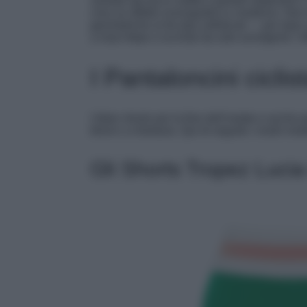
sandali dal tacco sottile e gioielli statement: 
crea un effetto scenografico e moderno. Non 
geometriche ai tie-dye sofisticati — per dare
a maxi felpe e occhiali da sole avvolgenti: l’
I Pantaloncini cicli
I biker shorts per la fine dell’estate e anche p
block o a fantasia. Qui di seguito i nostri mod
Gli Shorts Tropez Lucia