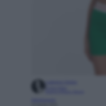
Ludovica Cimino
Content Editor
Esperta di Moda e Beauty
Abbigliamento
15 Agosto 2025