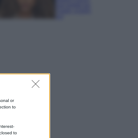
look perfetto per
l’estate: scoprilo
qui!
sonal or
ection to
nterest-
closed to