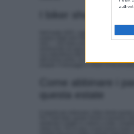
authenti
I biker shorts oggi
Nell’estate 2025, i
cycling pants
si svelano p
audace degli anni Ottanta, si tingono di color
nero — che resta comunque un classico intram
armonizzati con giacche destrutturate a manic
con naturalezza dall’ufficio alla lezione di pi
dall’anima active, ma li eleva grazie ad abbi
pregiati. Il messaggio è chiaro: la funzionalità
Come abbinare i pan
questa estate
Il segreto per indossare i biker shorts ques
Per i look daily, questo Shorts si possono i
strutturati o maglie in cotone a coste, comp
urban-chic. Per la sera, si può invece osare 