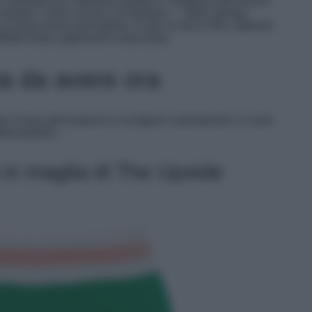
il contrasto tra l’aderenza sporty e l’eleganza dei tessuti
temere i colori accesi o le fantasie — dalle stampe
 un twist ancora più fashion. E per un tocco 90s, abbinali
effetto Diana approved è assicurato.
sta da avere ora
er l’inizio dell’autunno si scelgono coloratissimi, in color
elli preferiti…
 in maglia di The Upside