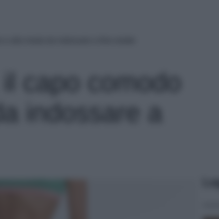
 e alla moda da indossare a fine estate
, il capo comodo
da indossare a
Le