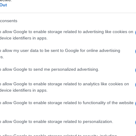
Out
consents
ta questa estate
o allow Google to enable storage related to advertising like cookies on
a di The Upside
obe NYC
evice identifiers in apps.
o allow my user data to be sent to Google for online advertising
s.
ia di un’icona
to allow Google to send me personalized advertising.
rtivo aderente in cotone o materiale tecnico, lungo fino
o allow Google to enable storage related to analytics like cookies on
alla nicchia dello sport per conquistare il daywear.
lhouette, riflettevano il culto della palestra che ha
evice identifiers in apps.
va nelle sue celebri lezioni di aerobica, contribuendo a
 accadde con i pinocchietti a inizio millennio, la loro
o allow Google to enable storage related to functionality of the website
sino sui red carpet, non senza polemiche — celebre il caso
 criticata per la scelta. Negli anni ’90, la Principessa
oli a felpe oversize e sneakers, mentre nei 2000 fecero
o allow Google to enable storage related to personalization.
. Oggi, modelle e celebrity come Hailey Bieber e Bella
a, reinterpretandoli con un linguaggio fashion sempre più
o allow Google to enable storage related to security, including