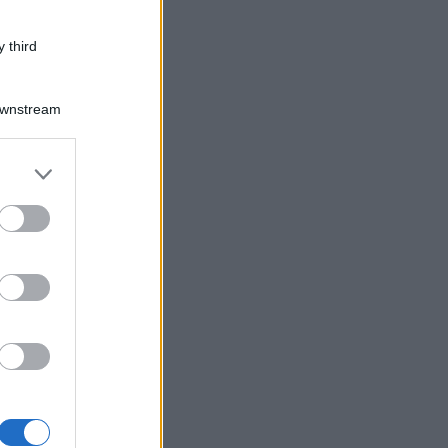
 third
Downstream
er and store
to grant or
ed purposes