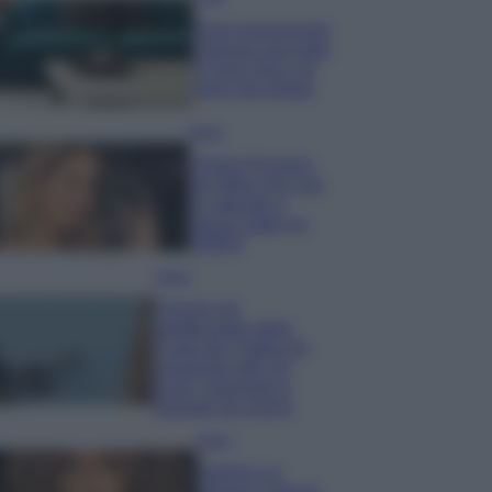
Dove posizionare
il divano secondo
il Feng Shui: gli
errori da evitare
Moda
Chiara Ferragni,
più bella che mai:
al naturale e
senza make up
VIDEO
Viaggi
Il borgo più
spettacolare della
Costa dei Trabocchi
conquista tutti: tra
vicoli, panorami e
spiagge da sogno
Moda
Samira Lui
sfoggia il beach