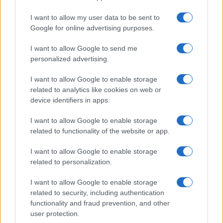
Emma segue il trend di
stagione: bikini con stampa
I want to allow my user data to be sent to
animalier ma con un tocco più
glamour!
Google for online advertising purposes.
I want to allow Google to send me
Viaggi
personalized advertising.
Montagna ad agosto: 4
I want to allow Google to enable storage
località da non perdere per
una vacanza al fresco
related to analytics like cookies on web or
device identifiers in apps.
I want to allow Google to enable storage
Viaggi
related to functionality of the website or app.
Isola di Vulcano, cosa vedere
e fare: spiagge, trekking e
I want to allow Google to enable storage
luoghi da non perdere
related to personalization.
I want to allow Google to enable storage
related to security, including authentication
functionality and fraud prevention, and other
user protection.