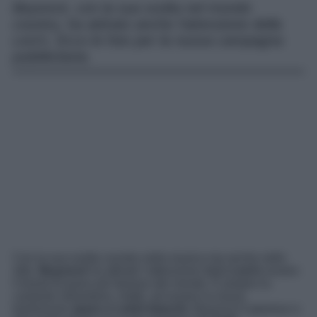
Beyoncé, con la sua svolta nel mondo
country, ha attirato anche l’attenzione della
Levi’s. Ecco le foto per la nuova campagna
pubblicitaria.
Con la sua svolta country nella musica ma anche nello
stile,
Beyoncé
ha attirato l’attenzione della
Levi’s
ovvero
il brand di jeans più famoso del mondo. È proprio la
cantante miliardaria, infatti, ad essere la nuova
testimonial:
jeans e t-shirt bianchi
, Beyoncé è glamour e