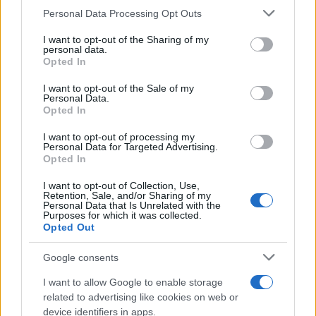
Personal Data Processing Opt Outs
This information may also be disclosed by us to third parties
on the IAB’s List of Downstream Participants that may further
I want to opt-out of the Sharing of my
disclose it to other third parties.
personal data.
Opted In
Please note that this website/app uses one or more Google
services and may gather and store information including but
I want to opt-out of the Sale of my
Personal Data.
not limited to your visit or usage behaviour. You may click to
Opted In
grant or deny consent to Google and its third-party tags to
use your data for below specified purposes in below Google
I want to opt-out of processing my
consent section.
Personal Data for Targeted Advertising.
Leggi anche
Opted In
I want to opt-out of Collection, Use,
Retention, Sale, and/or Sharing of my
Personal Data that Is Unrelated with the
Casa
Purposes for which it was collected.
Opted Out
Lavanda in vaso sana e
rigogliosa: non commettere
questi 3 errori
Google consents
I want to allow Google to enable storage
related to advertising like cookies on web or
Moda
device identifiers in apps.