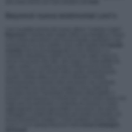
alla moda anche con il più semplice dei
look
.
Beyoncé nuova testimonial Levi’s
Con la pubblicazione del nuovo album “
Cowboy Carter
“,
Beyoncé
è tornata alle origini della sua famiglia in Texas
e ha voluto percorrere una nuova strada, portando il suo
sound pop e la sua celebre voce sulle strade del
mondo
country
che ha accompagnato la sua infanzia. La
cantante miliardaria celebra così le sue radici ma lo fa
senza rinunciare allo stile, alla moda e a look griffati da
capo a piedi. La svolta country di Beyoncé ha avuto
un’eco enorme nel mondo della moda, testimoniando
quanto l’artista abbia una voce influente a livello
internazionale e quanto oltre ad essere una cantante
eccezionale sia una vera e propria icona, tanto da
suscitare anche l’immediato interesse della
Levi’s
. Il
brand è il più famoso al mondo per i suoi iconici jeans che
negli anni ha declinato in centinaia di versioni e colori,
aggiungendo anche giacchette e accessori che sanno
coniugare il comfort del tessuto più amato al mondo con
tocchi di fashion moderni. Come esaltare i jeans della
Levi’s? Ce lo spiega Beyoncé nella
nuova campagna
del brand
.