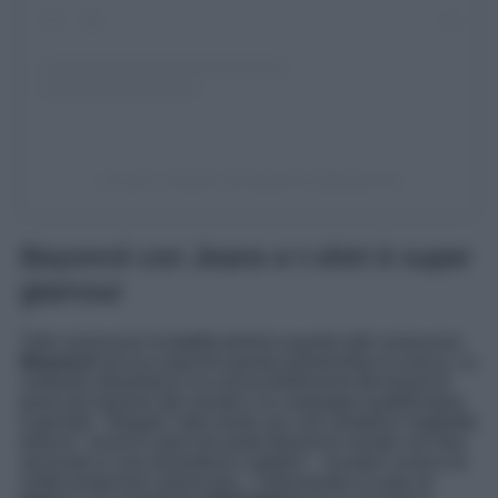
Un post condiviso da Beyoncé (@beyonce)
Beyoncé con Jeans e t-shirt è super
glamour
Tutti conoscono la
Levi’s
almeno quanto tutti conoscono
Beyoncé
ed ecco perché questa partnership è iconica. La
cantante miliardaria è la nuova testimonial del brand di
jeans più famoso del mondo e la campagna pubblicitaria
è geniale. “
Regala l’alta moda con una semplice maglietta
bianca
“, recita lo spot nel quale Beyoncé incede con fare
sensuale in una lavanderia a gettoni – location iconica di
molte produzioni americane – indossando un paio di