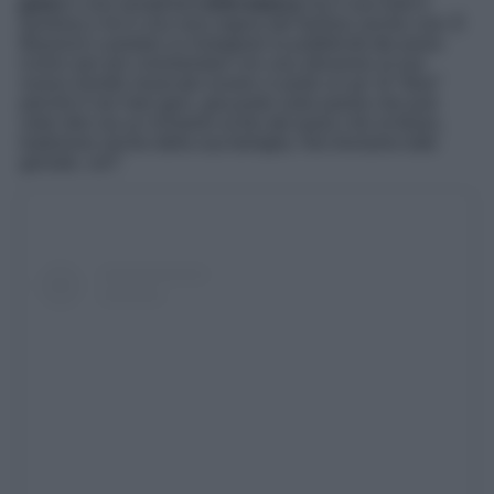
jeans
e una semplic
e t-shirt bianca
ma il suo look è
favoloso e lei è una vera regina del fashion anche così. È
Beyoncé a portare su Instagram la pubblicità dei jeans
iconici per poi commentare con una allusione al suo
nuovo mondo musicale ovvero vi porto un po’ di “
blue
”
perché è nei miei geni, giocando sulla parola che può
voler dire sia un richiamo al blu dei jeans che al blues,
tradizione anche della sua famiglia. Noi troviamo tutto
geniale, voi?