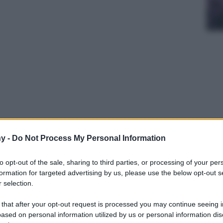
le di uno zerbino simpatico per dare il
y -
Do Not Process My Personal Information
ta di casa? Ecco una selezione di 6 zerbini che
ire i vostri ospiti e la vostra famiglia.
to opt-out of the sale, sharing to third parties, or processing of your per
formation for targeted advertising by us, please use the below opt-out s
 selection.
 that after your opt-out request is processed you may continue seeing i
ased on personal information utilized by us or personal information dis