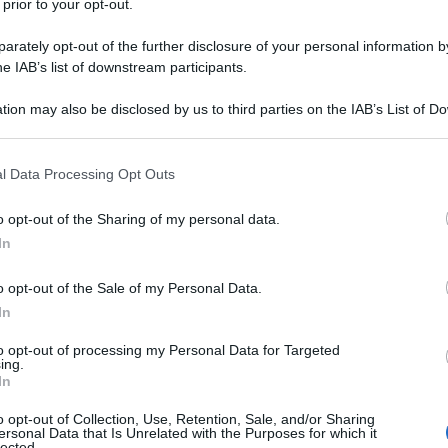
 prior to your opt-out.
rately opt-out of the further disclosure of your personal information by
he IAB’s list of downstream participants.
tion may also be disclosed by us to third parties on the IAB’s List of 
 that may further disclose it to other third parties.
 that this website/app uses one or more Google services and may gath
l Data Processing Opt Outs
including but not limited to your visit or usage behaviour. You may click 
 to Google and its third-party tags to use your data for below specifi
o opt-out of the Sharing of my personal data.
ogle consent section.
In
ro appartamento che un
ospite
incontra, ci avete mai
dea se vi piace pensare di sorprendere chi
accoglierete
o opt-out of the Sale of my Personal Data.
ni possibili per avere un tappetino di benvenuto che
rlo al vostro stile di arredamento esprimendo i vostri gusti
In
zare con delle divertenti immagini che ricordano la
ra famiglia, oppure potete sceglierne semplicemente uno
to opt-out of processing my Personal Data for Targeted
ing.
triamo una selezione proprio di questo ultimo punto,
In
 trovare nei maggiori shop di arredamento!
o opt-out of Collection, Use, Retention, Sale, and/or Sharing
ersonal Data that Is Unrelated with the Purposes for which it
di Snoopy. Prezzo Amazon 19,90 Euro
lected.