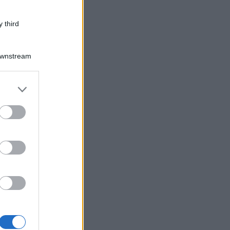
 third
Downstream
er and store
to grant or
ed purposes