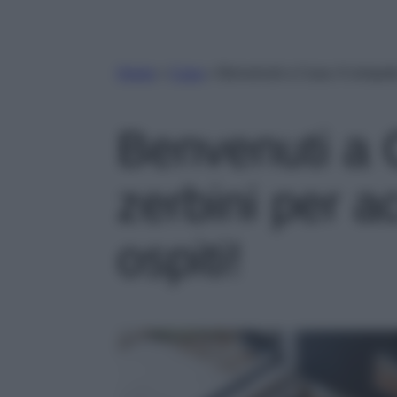
Home
»
Casa
»
Benvenuti a Casa: 6 simpatici
Benvenuti a 
zerbini per ac
ospiti!