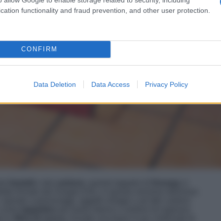
cation functionality and fraud prevention, and other user protection.
CONFIRM
Data Deletion
Data Access
Privacy Policy
dei
fumetti
o dei
cartoon
, questo tappeto di
Snoopy
vi
otto firmato dal Gruppo Erik, in questa versione deliziosa
 ispirate a personaggi, oggetti vintage o ad altri cartoon.
o come
tappetino
per porta interno o zerbino di ingresso
to in
fibra di cocco
; include una base in pvc rinforzata di