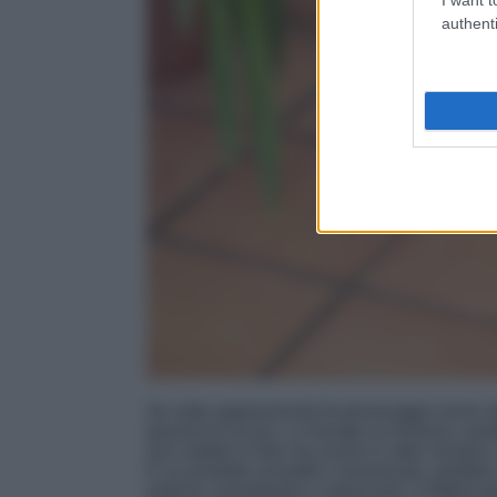
authenti
Se siete appassionati di personaggi iconici 
piacerà di sicuro. Lo trovate su Amazon, prod
che vedete in foto ma anche in altre versioni,
É un prodotto versatile e funzionale, perfett
esterno; assorbente e antiscivolo, è fabbrica