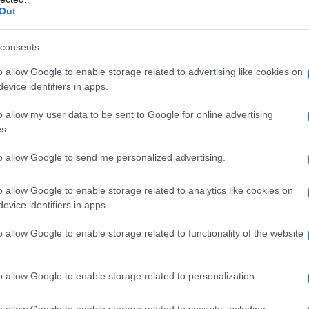
twing. Prezzo 57,99 Euro
Out
 Prezzo scontato 7,99 Euro
 di Conforama. Prezzo 13,99 Euro
kea. Prezzo 7,95 Euro
consents
era, di Shein. Prezzo 5,75 Euro
o allow Google to enable storage related to advertising like cookies on
evice identifiers in apps.
immagine iconica di
o allow my user data to be sent to Google for online advertising
azon 19,90 Euro
s.
to allow Google to send me personalized advertising.
o allow Google to enable storage related to analytics like cookies on
evice identifiers in apps.
o allow Google to enable storage related to functionality of the website
o allow Google to enable storage related to personalization.
o allow Google to enable storage related to security, including