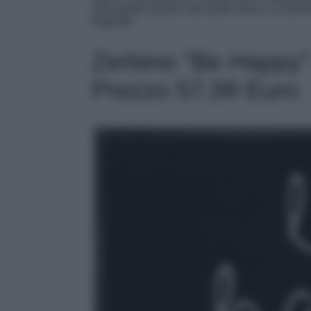
alta qualitá, grazie alla quale riesce a mant
bagnate.
Zerbino “Be Happy”
Prezzo 57,99 Euro