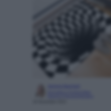
Serena Basciani
Giornalista e Content Editor
Esperta in Personal Branding
16 Novembre 2022