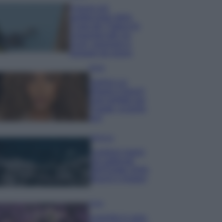
Il borgo più
spettacolare della
Costa dei Trabocchi
conquista tutti: tra
vicoli, panorami e
spiagge da sogno
Moda
Samira Lui
sfoggia il beach
look perfetto per
l’estate: scoprilo
qui!
Bellezza
I profumi marini
più gettonati
dell’Estate 2026,
freschi e leggeri
Casa
Lavanda in vaso