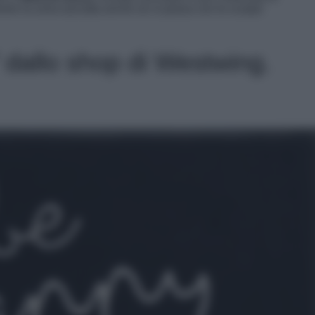
enere la zona asciutta anche se si passa con le scarpe
 dallo shop di Westwing.