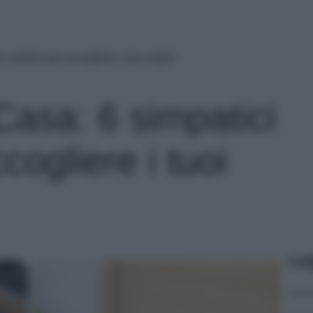
 zerbini per accogliere i tuoi ospiti!
Casa: 6 simpatici
cogliere i tuoi
Le