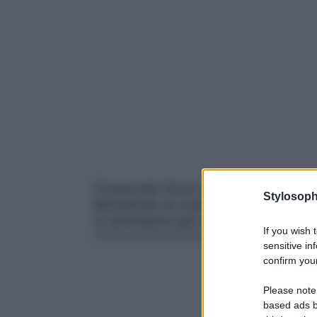
Conoscete forse un modo più origina
Stylosoph
benvenuto ai vostri ospiti sulla por
vi serviranno per sorprendere e divert
If you wish 
sensitive in
confirm your
Please note
based ads b