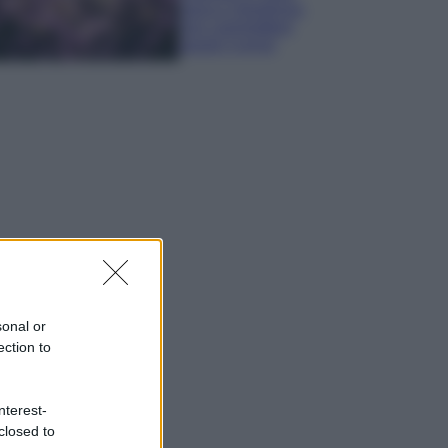
sana e rigogliosa:
non commettere
questi 3 errori
sonal or
ection to
nterest-
closed to