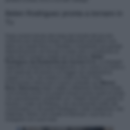
Belen Rodriguez pronta a tornare in
Tv
Dopo essersi tenuta alla larga dal mondo del piccolo
schermo per diverso tempo, preferendo prendersi cura
della sua salute fisica e mentale e mostrando una grande
determinazione nel tornare in pista solo a condizione di
poter dare il proprio meglio per sé stessa,
Belen
Rodriguez sta finalmente per tornare in tv
. La showgirl
argentina condurrà due programmi, uno comico su Nove e
uno dedicato all’amore e al viaggio nei sentimenti di
coppie in crisi, che andrà in onda su Real Time.
Emozionata e felice per il nuovo contratto con
Warner
Bros. Discovery
dopo l’addio a Mediaset, Belen è molto
concentrata anche sui proprio brand ovvero quelli di moda
che parzialmente condivide con i fratelli minori e quello di
beauty e make-up Rebeya, che sta piacendo molto alle
consumatrici e nel quale Rodriguez crede moltissimo. Nel
frattempo, Belen non smette di deliziare i suoi fan su
Instagram con nuovi look.