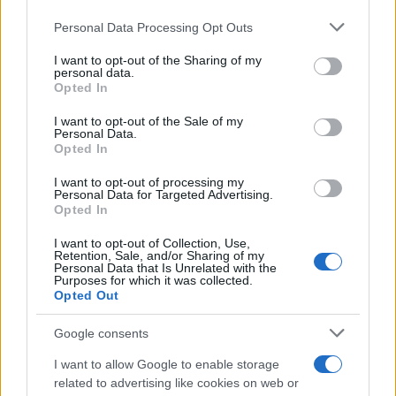
Personal Data Processing Opt Outs
This information may also be disclosed by us to third parties
on the IAB’s List of Downstream Participants that may further
I want to opt-out of the Sharing of my
disclose it to other third parties.
personal data.
Opted In
Please note that this website/app uses one or more Google
services and may gather and store information including but
I want to opt-out of the Sale of my
Personal Data.
not limited to your visit or usage behaviour. You may click to
Opted In
grant or deny consent to Google and its third-party tags to
use your data for below specified purposes in below Google
I want to opt-out of processing my
consent section.
Personal Data for Targeted Advertising.
Leggi anche
Opted In
I want to opt-out of Collection, Use,
Retention, Sale, and/or Sharing of my
Personal Data that Is Unrelated with the
Viaggi
Purposes for which it was collected.
Opted Out
Isola di Vulcano, cosa vedere
e fare: spiagge, trekking e
luoghi da non perdere
Google consents
I want to allow Google to enable storage
related to advertising like cookies on web or
Moda