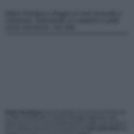
Belen Rodriguez sfoggia un look sensuale e
sofisticato, indossando un cappotto in pelle
come mini-dress: che stile.
Belen Rodriguez
sta per tornare sul piccolo schermo ed
è molto emozionata. La bella showgirl argentina, alle
prese anche con i suoi amati brand di make-up e moda, è
più in forma che mai e ha mostrato un
look total black
da
perdere la testa. Ecco a voi tutti i dettagli.