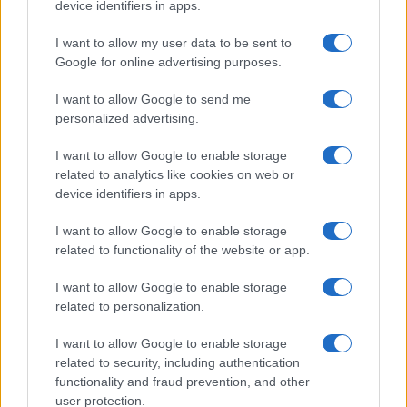
device identifiers in apps.
Chiara Ferragni detta tendenza
anche in estate: scopri qui il nuovo
I want to allow my user data to be sent to
must di stagione da indossare con i
tuoi beach look!
Google for online advertising purposes.
I want to allow Google to send me
Bellezza
personalized advertising.
5 scrub corpo fai da te per
I want to allow Google to enable storage
una pelle liscia e levigata a
prova di Estate
related to analytics like cookies on web or
device identifiers in apps.
Casa
I want to allow Google to enable storage
related to functionality of the website or app.
Come organizzare il frigorifero in
estate: 5 consigli per conservare
meglio gli alimenti ed evitare
I want to allow Google to enable storage
sprechi
related to personalization.
I want to allow Google to enable storage
related to security, including authentication
functionality and fraud prevention, and other
user protection.