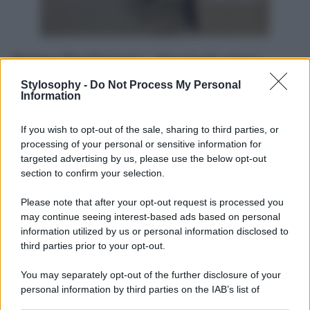
Belen Rodriguez, che look sexy
Stylosophy -
Do Not Process My Personal
Belen Rodriguez
è in splendida forma dopo aver
Information
intrapreso un percorso importante per tornare ad amarsi, e
ora torna a sfoggiare i suoi
look
migliori su Instagram
If you wish to opt-out of the sale, sharing to third parties, or
incuriosendo i suoi milioni di fan in tutta Italia. La
presentatrice argentina, che vedremo presto in tv al
processing of your personal or sensitive information for
timone di ben due programmi, ha pubblicato alcune foto
targeted advertising by us, please use the below opt-out
nelle sue Ig Stories indossando look firmati Vinicio, tra cui
section to confirm your selection.
uno in particolare ha colpito il pubblico. Belen, infatti, ha
indossato un
cappotto di eco-pelle
nera con particolare
Please note that after your opt-out request is processed you
arricciatura sulla vita come mini-dress poi un paio di stivali
may continue seeing interest-based ads based on personal
effetto collant che vanno molto di moda in questo
momento, tanto che li abbiamo visti indossati spesso e
information utilized by us or personal information disclosed to
volentieri anche da Kim Kardashian.
third parties prior to your opt-out.
You may separately opt-out of the further disclosure of your
personal information by third parties on the IAB’s list of
downstream participants.