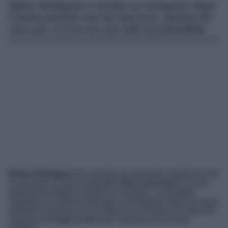
Belen Rodriguez è tornata su Instagram dopo
il brutto periodo che ha trascorso, aiutata dai
suoi cari, e lo fa con uno stile inconfondibile.
Belen Rodriguez
sta vivendo un momento complicato ma
ha accanto il nuovo compagno
Elio Lorenzoni
e la sua
bellissima famiglia a tirarle su il morale. La showgirl
argentina ha deciso di tornare su Instagram dopo un lungo
periodo d’assenza e lo ha fatto con una serie di scatti che
mostrano il
Look
perfetto per l’autunno. Ecco tutti i