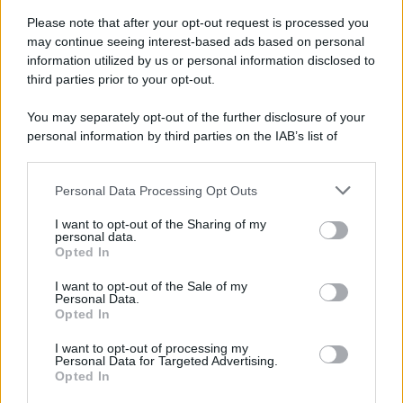
outfit
preferiti delle ultime settimane. Uno dei più amati è
Please note that after your opt-out request is processed you
stato quello realizzato con pantalone in maglieria nocciola
may continue seeing interest-based ads based on personal
Hinnominate (159 euro), il blazer lana bianco di Yves
Saint Laurent (2990 euro) e un paio di tacchi bicolore,
information utilized by us or personal information disclosed to
nero e nocciola, firmati Zara.
third parties prior to your opt-out.
You may separately opt-out of the further disclosure of your
personal information by third parties on the IAB’s list of
downstream participants.
Personal Data Processing Opt Outs
This information may also be disclosed by us to third parties
on the IAB’s List of Downstream Participants that may further
I want to opt-out of the Sharing of my
disclose it to other third parties.
personal data.
Opted In
Please note that this website/app uses one or more Google
services and may gather and store information including but
I want to opt-out of the Sale of my
Personal Data.
not limited to your visit or usage behaviour. You may click to
Opted In
grant or deny consent to Google and its third-party tags to
use your data for below specified purposes in below Google
I want to opt-out of processing my
consent section.
Personal Data for Targeted Advertising.
Leggi anche
Opted In