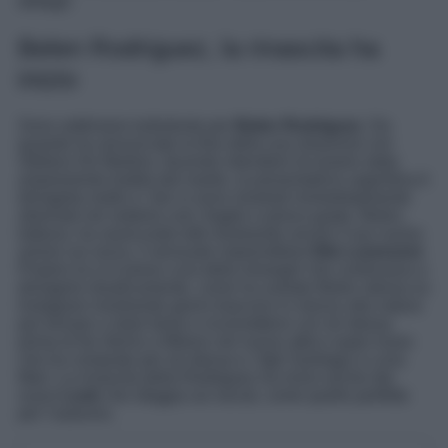
dettagli.
Belen Rodriguez, la rinascita ha
inizio
Sono settimane turbolente per
Belen Rodriguez
. Da
quando ha annunciato la fine della sua relazione con
Stefano De Martino, facendo intendere di essere stata
ampiamente tradita dal marito, la presentatrice argentina è
dimagrita molto e i fan si sono mostrati immediatamente
allarmati nel vederla così, fragile e preoccupata. Belen,
tuttavia, ha rassicurato tutti mostrando anche il suo nuovo
amore sui socia, il sensuale imprenditore
Elio Lorenzoni
.
Proprio lui si è preso cura della showgirl che continuava a
dimagrire drasticamente, come ha svelato Belen stessa su
Instagram mostrando giorni trascorsi in mezzo alla natura
per tornare a stare bene e riconnettersi con sé stessa
prima di far ritorno a Milano nel nuovo attico super lusso
che ha comprato per sé stessa e i figli Santiago e Luna
Marì. La rinascita della Rodriguez ha inizio anche dai
nuovi
Look
che sfoggia sui social, come quello perfetto
per l’autunno.