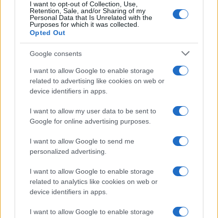
I want to opt-out of Collection, Use,
Retention, Sale, and/or Sharing of my
Personal Data that Is Unrelated with the
Casa
Purposes for which it was collected.
Opted Out
Dove posizionare il divano
secondo il Feng Shui: gli
errori da evitare
Google consents
I want to allow Google to enable storage
related to advertising like cookies on web or
Moda
device identifiers in apps.
Chiara Ferragni, più bella
che mai: al naturale e senza
I want to allow my user data to be sent to
make up VIDEO
Google for online advertising purposes.
I want to allow Google to send me
Viaggi
personalized advertising.
Il borgo più spettacolare della
Costa dei Trabocchi conquista
I want to allow Google to enable storage
tutti: tra vicoli, panorami e spiagge
related to analytics like cookies on web or
da sogno
device identifiers in apps.
I want to allow Google to enable storage
Moda