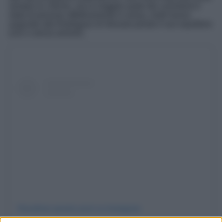
sempre le critiche, ma la maggior parte dei commenti è
stata di persone effettivamente in ansia, molti hanno
augurato alla Rodriguez di ritrovare presto il suo equilibrio
(con o senza amore!).
Visualizza questo post su Instagram