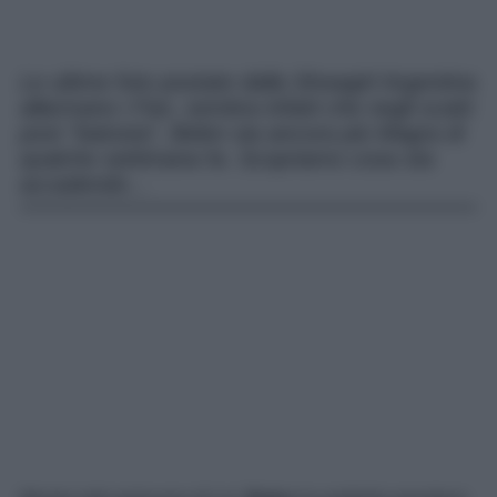
Le ultime foto postate dalla Showgirl Argentina
allarmano i Fan, sembra infatti che negli scatti
post “batosta”, Belen sia ancora più Magra di
qualche settimana fa. Scopriamo cosa sta
accadendo…