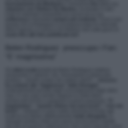
licenziamento da Mediaset
e l’ennesima
fine
della sua
relazione con Stefano De Martino
, ha tentato in tutti i
modi di ostentare tranquillità sui social ma la sua
sofferenza
è diventata
sempre più evidente
. Forse è per
questo che la Rodriguez è scomparsa dopo le interviste
della Fagnani a Corona e De Martino: ben sette giorni di
vuoto fino alle foto pubblicate ieri!
Belen Rodriguez preoccupa i Fan:
“E’ magrissima”
Gli
ultimi scatti
postati da Belen Rodriguez mettono
seriamente in allarme i fan. Nonostante la didascalia
positiva –
Quelle scarpe che saltano alto!!!! –
nessuno
ha creduto alla “leggerezza” della Showgirl
,
evidentemente provata dagli sconvolgimenti degli ultimi
mesi. E non sono servite neppure le solite fotine
ammiccanti di Elio a spegnere la preoccupazione:
“E’
magrissima”; “quanto dolore nei suoi occhi”; “non sta
bene!”
. I follower si sono subito allarmati di fronte agli
scatti di una Belen effettivamente
molto dimagrita
, la
showgirl sembra infatti aver perso ancora peso rispetto
alle foto di qualche settimana fa. Non sono mancate come