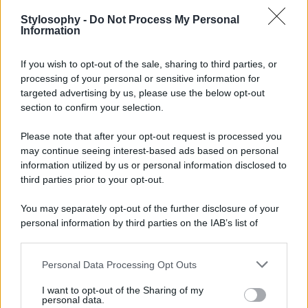
Stylosophy -
Do Not Process My Personal
Information
If you wish to opt-out of the sale, sharing to third parties, or
processing of your personal or sensitive information for
targeted advertising by us, please use the below opt-out
section to confirm your selection.
Please note that after your opt-out request is processed you
may continue seeing interest-based ads based on personal
Un post condiviso da Maria Belen (@belenrodriguezreal)
information utilized by us or personal information disclosed to
third parties prior to your opt-out.
You may separately opt-out of the further disclosure of your
personal information by third parties on the IAB’s list of
downstream participants.
Personal Data Processing Opt Outs
This information may also be disclosed by us to third parties
on the IAB’s List of Downstream Participants that may further
I want to opt-out of the Sharing of my
disclose it to other third parties.
personal data.