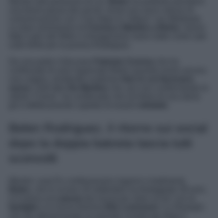
Mentre tutti parlavano di Lei,
Belen
ha preferito prendersi
una breve pausa dai social, ormai suo unico mezzo di
comunicazione con i Fan dopo la “rottura” con Mediaset.
Le dure ammissioni di
Corona e Martino a Belve
, hanno
fatto il giro del Web e immaginiamo siano state come sale
sulle ferite per la povera Rodriguez.
Da una parte il discusso
Fabrizio Corona
che ha
confessato di aver ingannato Belen quando erano ancora
una coppia, vendendo scabrose
foto in cui facevano
sesso
. Dall’altro
De Martino
che, pur non confermando le
ultime “Corna”, ha confessato che sul finire di una storia
gli è effettivamente capitato di essere
infedele
.
Belen Rodriguez, il ritorno sui social
dopo la doppia batosta lascia tutti
sconvolti
Mentre i suoi Ex confessavano inganni e tradimenti,
Belen
, che lo scorso 20 settembre ha festeggiato 39 anni,
si è presa una
pausa
dai social per stare un po’ con la
famiglia
e la nuova fiamma
Elio Lorenzoni
. La Showgirl,
che sta attraversando un periodo complicato dopo il