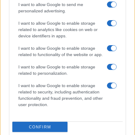
I want to allow Google to send me
Moda
personalized advertising.
Hailey Bieber sfoggia il trend
I want to allow Google to enable storage
dell’estate con il bikini effetto
velluto FOTO
related to analytics like cookies on web or
device identifiers in apps.
I want to allow Google to enable storage
Casa
related to functionality of the website or app.
Dove posizionare il divano
secondo il Feng Shui: gli
I want to allow Google to enable storage
errori da evitare
related to personalization.
I want to allow Google to enable storage
related to security, including authentication
functionality and fraud prevention, and other
user protection.
© – Stylosophy – Anicaflash S.r.l. – P.Iva 01816001000 – Testata
Giornalistica registrata presso il Tribunale ordinario di Roma, n° 111/2022
del 21/07/2022
CONFIRM
Contatti