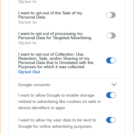
Opted In
Please note that this website/app uses one or more Google
services and may gather and store information including but
I want to opt-out of the Sale of my
Personal Data.
not limited to your visit or usage behaviour. You may click to
Opted In
grant or deny consent to Google and its third-party tags to
use your data for below specified purposes in below Google
I want to opt-out of processing my
consent section.
Personal Data for Targeted Advertising.
Leggi anche
Opted In
I want to opt-out of Collection, Use,
Retention, Sale, and/or Sharing of my
Bellezza
Personal Data that Is Unrelated with the
Purposes for which it was collected.
Niacinamide, il segreto beauty
Opted Out
non solo della pelle ma anche dei
Capelli: proprietà e prodotti da
Google consents
provare
I want to allow Google to enable storage
related to advertising like cookies on web or
Casa
device identifiers in apps.
Hai tante piante in casa?
Questi accessori IKEA ti
I want to allow my user data to be sent to
semplificano davvero la vita
Google for online advertising purposes.