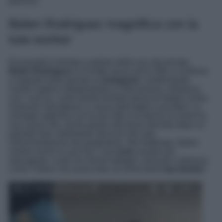
glamour.
Belen Rodriguez magnifica con la
tuta worker
Da quando è tornata a parlare della sua vita privata,
Belen Rodriguez
lo ha fatto senza alcun filtro e continua
a regalare perle gossip su
Instagram
, confermando
rumors oppure impegnandosi in discussioni a distanza
con i suoi ex, come quella terribile prima di Natale contro
Antonino Spinalbese a causa della figlia Luna Marì. La
showgirl argentina ne ha per tutti e ha deciso di vivere la
sua nuova vita, anche grazie alla forza ritrovata dopo un
periodo buio, totalmente alla luce del sole,
infischiandosene del pregiudizio. Nel frattempo, Belen
mostra anche ai suoi fan i suoi
look
sempre più
stravaganti, curati nei minimi dettagli, sensuali e glamour,
come l’ultimo che punta tutto sul trend della
tuta worker
.