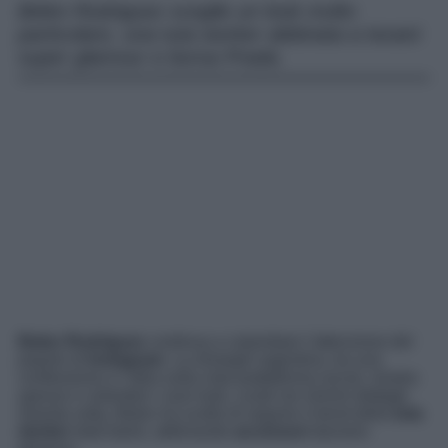
Belen Rodriguez sceglie un look molto
particolare, una tuta worker abbinata a texani
super glamour e borsa Prada.
Belen Rodriguez
continua a calamitare l’attenzione del
popolo di
Instagram
. La showgirl argentina, tra una
confessione e l’altra sulla nota piattaforma social, mostra
spesso e volentieri i suoi look, curati nei minimi dettagli.
Questa volta, Belen ha scelto di seguire il trend della
tuta
worker
total balck, abbinando
accessori
davvero