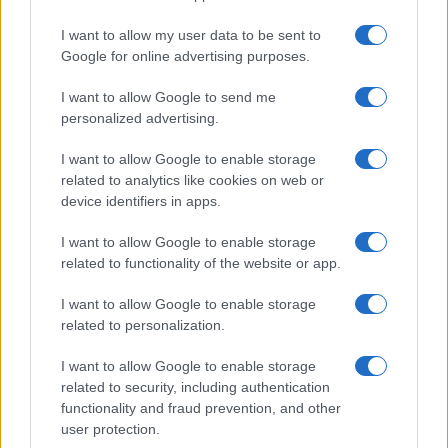
Samira Lui sfoggia il beach
look perfetto per l’estate:
I want to allow my user data to be sent to
scoprilo qui!
Google for online advertising purposes.
I want to allow Google to send me
Bellezza
personalized advertising.
I profumi marini più
I want to allow Google to enable storage
gettonati dell’Estate 2026,
freschi e leggeri
related to analytics like cookies on web or
device identifiers in apps.
I want to allow Google to enable storage
Casa
related to functionality of the website or app.
Lavanda in vaso sana e
rigogliosa: non commettere
I want to allow Google to enable storage
questi 3 errori
related to personalization.
I want to allow Google to enable storage
related to security, including authentication
functionality and fraud prevention, and other
user protection.