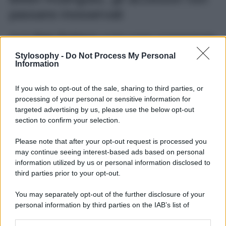
passano inosservati
Anche
Belen Rodriguez
sembra essere un’appassionata
del
trend
del momento. La bellissima argentina, infatti, ha
sfoggiato nelle sue Ig Stories una splendida
tuta in stile
Stylosophy -
Do Not Process My Personal
Information
worker
total black, con elaborato disegno sul retro in stile
orientale e zip anteriore che lascia la possibilità di
mostrare un po’ di pelle.
If you wish to opt-out of the sale, sharing to third parties, or
processing of your personal or sensitive information for
LEGGI ANCHE >>>
Chiara Ferragni torna a mostrare i
suoi Look, eccola con la tuta worker
targeted advertising by us, please use the below opt-out
section to confirm your selection.
Belen ha abbinato al look una splendida
borsa Prada
,
ovvero una borsa in pelle verniciata con applicazioni
Please note that after your opt-out request is processed you
floreali che costa la bellezza di 950 euro, e un paio di
may continue seeing interest-based ads based on personal
stivali texani color piombo
dio Paris Texas, un modello
che costa oltre i 600 euro. Cosa ne pensate dell’outfit
information utilized by us or personal information disclosed to
particolare scelto da Belen?
third parties prior to your opt-out.
You may separately opt-out of the further disclosure of your
personal information by third parties on the IAB’s list of
downstream participants.