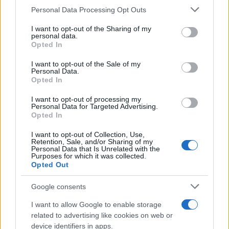
Personal Data Processing Opt Outs
This information may also be disclosed by us to third parties
on the IAB’s List of Downstream Participants that may further
I want to opt-out of the Sharing of my
disclose it to other third parties.
personal data.
Opted In
Please note that this website/app uses one or more Google
services and may gather and store information including but
I want to opt-out of the Sale of my
Personal Data.
not limited to your visit or usage behaviour. You may click to
Opted In
grant or deny consent to Google and its third-party tags to
use your data for below specified purposes in below Google
I want to opt-out of processing my
consent section.
Personal Data for Targeted Advertising.
Leggi anche
Opted In
I want to opt-out of Collection, Use,
Retention, Sale, and/or Sharing of my
Viaggi
Personal Data that Is Unrelated with the
Purposes for which it was collected.
Il borgo più spettacolare della
Opted Out
Costa dei Trabocchi conquista
tutti: tra vicoli, panorami e spiagge
Google consents
da sogno
I want to allow Google to enable storage
related to advertising like cookies on web or
Moda
device identifiers in apps.