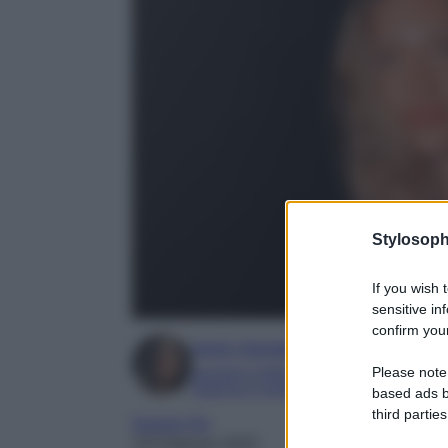
Stylosoph
If you wish 
sensitive in
confirm your
Irene Sangermano
Please note
Laureta in letteratura e traduzione interc
Esperta in moda e mondo dello spettaco
based ads b
third parties
Gossip Vip
19 Febbraio 2025