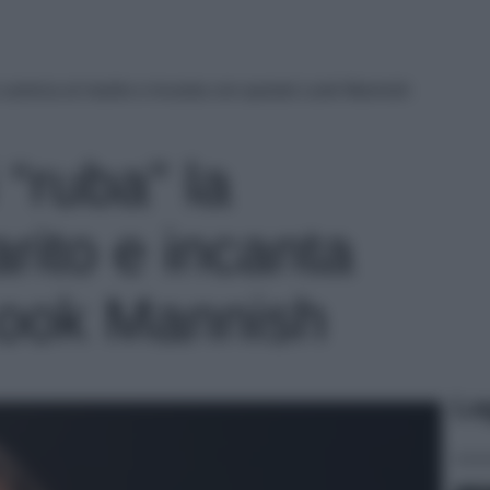
la camicia al marito e incanta con questo Look Mannish
 “ruba” la
rito e incanta
Look Mannish
Le