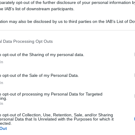
rately opt-out of the further disclosure of your personal information by
he IAB’s list of downstream participants.
tion may also be disclosed by us to third parties on the IAB’s List of 
 that may further disclose it to other third parties.
 that this website/app uses one or more Google services and may gath
l Data Processing Opt Outs
including but not limited to your visit or usage behaviour. You may click 
 to Google and its third-party tags to use your data for below specifi
o opt-out of the Sharing of my personal data.
ogle consent section.
In
o opt-out of the Sale of my Personal Data.
In
urante la settimana di Sanremo e si è divertita
to opt-out of processing my Personal Data for Targeted
 mannish.
ing.
In
o opt-out of Collection, Use, Retention, Sale, and/or Sharing
ersonal Data that Is Unrelated with the Purposes for which it
lected.
Out