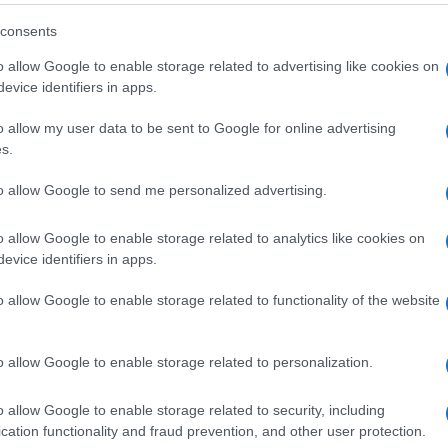
consents
o allow Google to enable storage related to advertising like cookies on
evice identifiers in apps.
o allow my user data to be sent to Google for online advertising
s.
to allow Google to send me personalized advertising.
o allow Google to enable storage related to analytics like cookies on
evice identifiers in apps.
solo dirette emozionanti, musica e look da favola sul
i tanti eventi alternativi e contemporanei per parlare della
o allow Google to enable storage related to functionality of the website
otagonista dal salotto di Cosmopolitan Italia, e tra una
ndido
look mannish
.
o allow Google to enable storage related to personalization.
uencer a Sanremo
o allow Google to enable storage related to security, including
cation functionality and fraud prevention, and other user protection.
ival di Sanremo
con la
vittoria di Olly
che ha portato sul