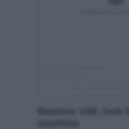
Visualizza questo post 
Un post condiviso da BEATRICE VA
Beatrice Valli, loo
sorpresa