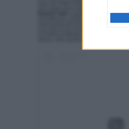
palco del Teatro Ariston la sua “
Balorda Nost
sono legati anche tantissimi salotti alternati
Beatrice Valli
in qualità di intervistatrice, fo
una influencer amatissima e che avrebbe port
emozionante percorso nel dating show di Canal
e ha vinto la sua scommessa dato che è molt
3,3 milioni di followers su
Instagram
. A Sanr
diversi, come questo in stile
mannish
che ha 