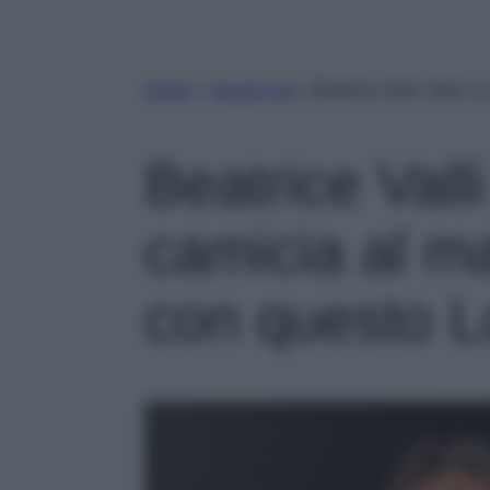
Home
»
Gossip Vip
»
Beatrice Valli “ruba” 
Beatrice Valli
camicia al ma
con questo 