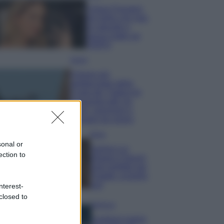
Chiara Ferragni,
più bella che mai:
al naturale e
senza make up
VIDEO
Viaggi
Il borgo più
spettacolare della
Costa dei Trabocchi
conquista tutti: tra
vicoli, panorami e
spiagge da sogno
Moda
sonal or
Samira Lui
ection to
sfoggia il beach
look perfetto per
l’estate: scoprilo
qui!
nterest-
closed to
Bellezza
I profumi marini