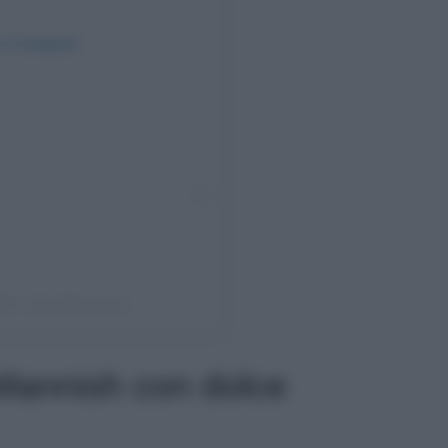
su Instagram
LLI (@vallibeatrice)
k Mannish con dolce