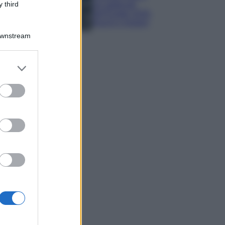
 third
più gettonati
dell’Estate 2026,
freschi e leggeri
Downstream
er and store
to grant or
ed purposes