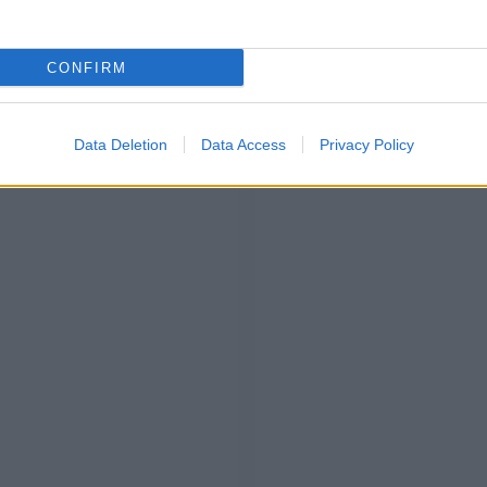
algia
“. Ma all’evento musicale più importante d’Italia
vi, come quello di Cosmopolitan Italia che ha scelto
rte del fatto che l’ex corteggiatrice di Uomini e Donne sia
CONFIRM
ato a termine nel giusto modo il compito. Dopo il suo
e 5, infatti, Beatrice si è lanciata nel mondo dei social
o amata dal pubblico, potendo contare sull’appoggio di
emo, Beatrice si è divertita a sfoggiare
look
sempre
Data Deletion
Data Access
Privacy Policy
fatto colpo.