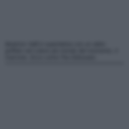
Beatrice Valli è superlativa con un abito
griffato nel colore più trendy del momento, il
marrone. Ecco come l’ha indossato.