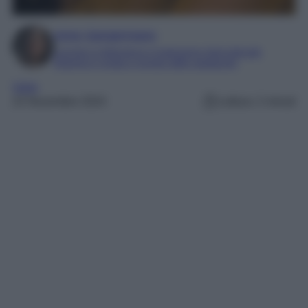
Irene Sangermano
Laureta in letteratura e traduzione interculturale
Esperta in moda e mondo dello spettacolo
Varie
22 Novembre 2024
Lettura: 2 minuti