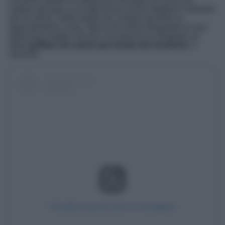
coppia sposata e con figli possa anche ritagliarsi momenti
per sé stessi. Nelle ultime ore, proprio durante un
appuntamento a due, Marco ha voluto fotografare la sua
bellissima moglie che per l’occasione ha sfoggiato un
abito
griffato nel colore più trendy del momento
: il
marrone.
Visualizza questo post su Instagram