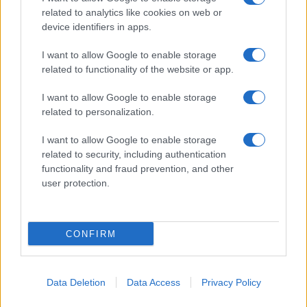
tutti: tra vicoli, panorami e spiagge
related to analytics like cookies on web or
da sogno
device identifiers in apps.
I want to allow Google to enable storage
Moda
related to functionality of the website or app.
Samira Lui sfoggia il beach
look perfetto per l’estate:
I want to allow Google to enable storage
scoprilo qui!
related to personalization.
I want to allow Google to enable storage
related to security, including authentication
functionality and fraud prevention, and other
user protection.
© – Stylosophy – Anicaflash S.r.l. – P.Iva 01816001000 – Testata
Giornalistica registrata presso il Tribunale ordinario di Roma, n° 111/2022
del 21/07/2022
CONFIRM
Contatti
Data Deletion
Data Access
Privacy Policy
Privacy Policy
Preferenze privacy
Mappa del sito
Chi siamo
Redazione
Codice Etico
Pubblicità