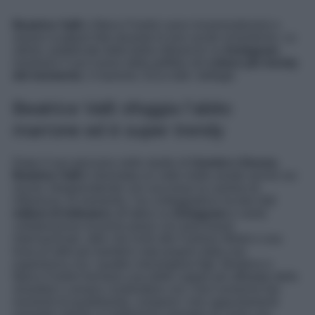
Beatrice Valli
e Marco Fantini sono innamoratissimi e
amano scattarsi foto durante le loro uscite romantiche. Le
ultime, pubblicate dalla bella influencer su
Instagram
,
mostrano il suo nuovo abito griffato nel
colore più trendy
del momento
, il marrone. Ecco tutti i dettagli.
Beatrice Valli sfoggia l’abito
marrone ed è super trendy
Dopo il suo percorso nello studio di
Uomini e Donne
,
Beatrice Valli
è diventata un volto molto amato anche sui
social, intraprendendo con successo la carriera di
influencer. Al momento, l’ex corteggiatrice ha ben
3,3
milioni di followers
all’attivo su
Instagram
e vanta
collaborazioni di primo piano con tanti brand
internazionali, oltre che inviti alle Fashion Week e una
linea di abiti per bambini nata proprio dalla sue
esperienza con i quattro meravigliosi figli. Beatrice e
Marco Fantini formano una delle coppie più affiatate dello
showbitz e amano condividere con i loro numerosi fan
momenti di quotidianità, compresi i loro appuntamenti
romantici dando un bellissimo esempio di come una