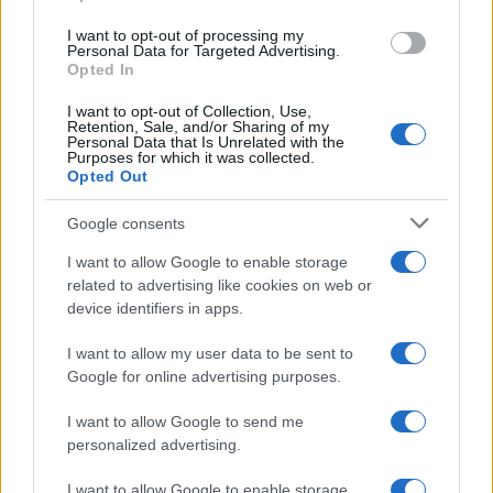
use your data for below specified purposes in below Google
I want to opt-out of processing my
consent section.
Personal Data for Targeted Advertising.
Leggi anche
Opted In
I want to opt-out of Collection, Use,
Retention, Sale, and/or Sharing of my
Personal Data that Is Unrelated with the
Casa
Purposes for which it was collected.
Opted Out
Dove posizionare il divano
secondo il Feng Shui: gli
errori da evitare
Google consents
I want to allow Google to enable storage
related to advertising like cookies on web or
Moda
device identifiers in apps.
Chiara Ferragni, più bella
che mai: al naturale e senza
I want to allow my user data to be sent to
make up VIDEO
Google for online advertising purposes.
I want to allow Google to send me
Viaggi
personalized advertising.
Il borgo più spettacolare della
Costa dei Trabocchi conquista
I want to allow Google to enable storage