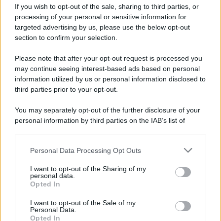
If you wish to opt-out of the sale, sharing to third parties, or
Yves Saint Laurent
. L’abito cade alla perfezione sul
corpo dell’influencer e a colpire è il colore dato che la
processing of your personal or sensitive information for
stoffa è di una tonalità di tenue
marrone
. Ammettiamolo,
targeted advertising by us, please use the below opt-out
insieme al borgogna è questo
il colore più trendy del
section to confirm your selection.
momento
, tanto che tutti vogliono manicure, accessori,
abiti e scarpe marroni più che in qualsiasi altro momento
Please note that after your opt-out request is processed you
dell’anno. Valli ha deciso di osare con un make-up che si
may continue seeing interest-based ads based on personal
focalizza sulla bocca allungando gli occhi con generoso
eye-liner e ha poi acconciato i lunghi capelli in una coda
information utilized by us or personal information disclosed to
alta tirata. Che chic!
third parties prior to your opt-out.
You may separately opt-out of the further disclosure of your
personal information by third parties on the IAB’s list of
downstream participants.
Personal Data Processing Opt Outs
This information may also be disclosed by us to third parties
on the IAB’s List of Downstream Participants that may further
I want to opt-out of the Sharing of my
disclose it to other third parties.
personal data.
Opted In
Please note that this website/app uses one or more Google
services and may gather and store information including but
I want to opt-out of the Sale of my
Personal Data.
not limited to your visit or usage behaviour. You may click to
Opted In
grant or deny consent to Google and its third-party tags to