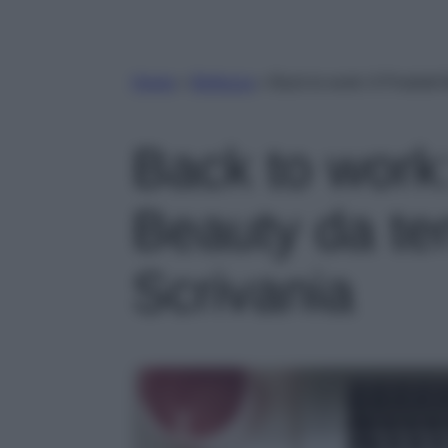
Home
»
Bellezza
»
Back to work: 6 Prodotti 
Back to work:
Beauty da te
Scrivania