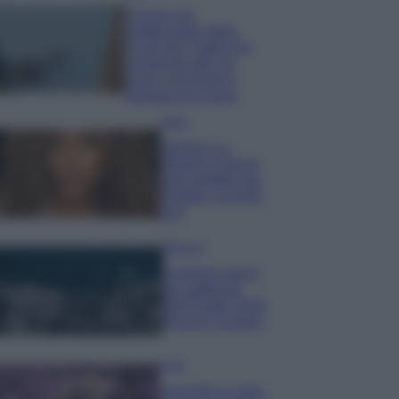
Il borgo più
spettacolare della
Costa dei Trabocchi
conquista tutti: tra
vicoli, panorami e
spiagge da sogno
Moda
Samira Lui
sfoggia il beach
look perfetto per
l’estate: scoprilo
qui!
Bellezza
I profumi marini
più gettonati
dell’Estate 2026,
freschi e leggeri
Casa
Lavanda in vaso