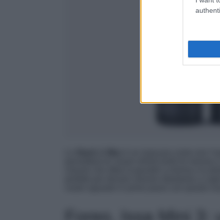
authenti
Lo
Stack
di
Mac
è un mascara come non l’ave
permetterà di creare infiniti livelli di volume 
volume che sfida la gravità! La forma e la d
perfetto per donare volume istantaneo a ciglia
vostro sguardo in primo piano con questo n
Foreo, Issa Mini 3: