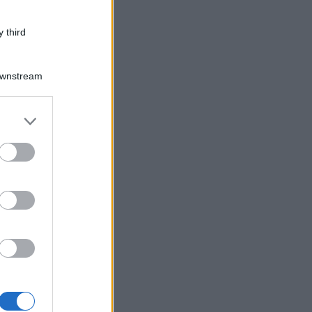
 third
Downstream
er and store
to grant or
ed purposes