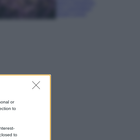
sana e rigogliosa:
non commettere
questi 3 errori
sonal or
ection to
nterest-
closed to