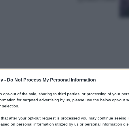
y -
Do Not Process My Personal Information
he in ufficio non potete assolutamente farvi
amo selezionato per voi.
to opt-out of the sale, sharing to third parties, or processing of your per
formation for targeted advertising by us, please use the below opt-out s
 selection.
 that after your opt-out request is processed you may continue seeing i
ased on personal information utilized by us or personal information dis