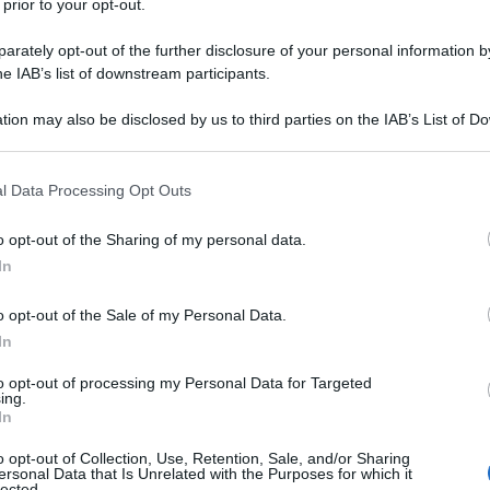
 prior to your opt-out.
rately opt-out of the further disclosure of your personal information by
he IAB’s list of downstream participants.
tion may also be disclosed by us to third parties on the IAB’s List of 
 that may further disclose it to other third parties.
 that this website/app uses one or more Google services and may gath
l Data Processing Opt Outs
including but not limited to your visit or usage behaviour. You may click 
 to Google and its third-party tags to use your data for below specifi
o opt-out of the Sharing of my personal data.
ogle consent section.
In
 mettere nella
beauty bag
da ufficio? Ci sono dei prodotti
iornata lavorativa con il sorriso sulle labbra
o opt-out of the Sale of my Personal Data.
o preferita). Bastano davvero pochi minuti al giorno da
In
llezza naturale
: anche in ufficio, tra una riunione o le
 una rinfrescata a trucco e parrucco. Vediamo quali
to opt-out of processing my Personal Data for Targeted
ing.
In
 formato viaggio
o opt-out of Collection, Use, Retention, Sale, and/or Sharing
 non deve mai mancare
ersonal Data that Is Unrelated with the Purposes for which it
Balm super idratante e colorato
lected.