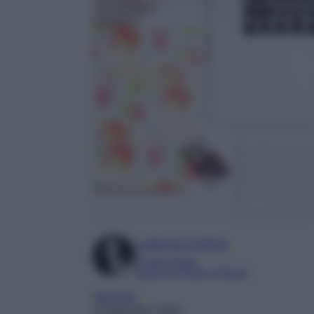
Ludovica Cimino
Content Editor
Esperta di Moda e Beauty
Skincare
6 Settembre 2023