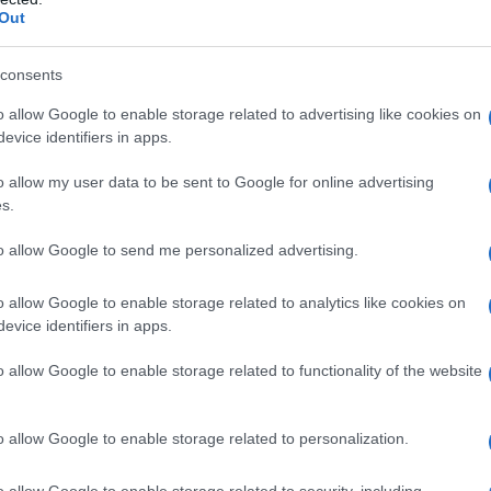
per ammaliare anche in ufficio
Out
 sebo in eccesso senza alterare il make up
i in ordine anche al lavoro
consents
o allow Google to enable storage related to advertising like cookies on
 uno chic e pratico
evice identifiers in apps.
o allow my user data to be sent to Google for online advertising
s.
to allow Google to send me personalized advertising.
o allow Google to enable storage related to analytics like cookies on
evice identifiers in apps.
o allow Google to enable storage related to functionality of the website
o allow Google to enable storage related to personalization.
o allow Google to enable storage related to security, including