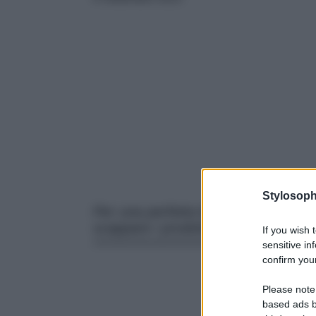
Stylosoph
Per una perfetta beauty routine anc
scappare i prodotti beauty che abbi
If you wish 
sensitive in
confirm your
Please note
based ads b