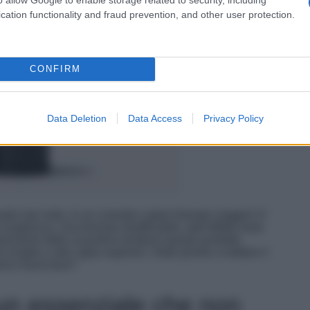
cation functionality and fraud prevention, and other user protection.
CONFIRM
Data Deletion
Data Access
Privacy Policy
te mai visto, in un comodo e glam formato viaggio! Vi
e lunghezza. Una formula stratificabile, dall’effetto extra
imensione dello scovolino rendono questo prodotto
 lunghe o alle ciglia superiori. Siete pronte a mettere il
uovo must-have?
 un essenziale che non