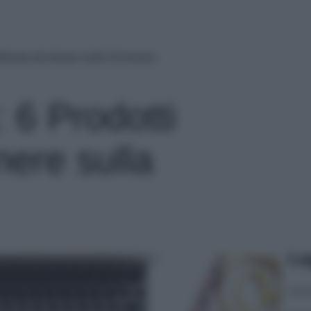
Beauty da tenere sulla Scrivania
 6 Prodotti
nere sulla
Le