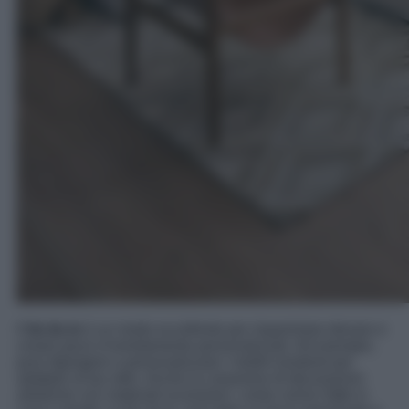
Il
fai da te
è un modo eccellente per risparmiare denaro e
creare pezzi d’arredamento personalizzati. Ad esempio,
puoi dipingere e personalizzare i mobili esistenti per
adattarli al tuo stile. Anche la creazione di decorazioni
artistiche con materiali economici, come cornici fatte in