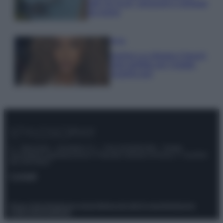
tutti: tra vicoli, panorami e spiagge
da sogno
Moda
Samira Lui sfoggia il beach
look perfetto per l’estate:
scoprilo qui!
© – Stylosophy – Anicaflash S.r.l. – P.Iva 01816001000 – Testata
Giornalistica registrata presso il Tribunale ordinario di Roma, n° 111/2022
del 21/07/2022
Contatti
Privacy Policy
Preferenze privacy
Mappa del sito
Chi siamo
Redazione
Codice Etico
Pubblicità