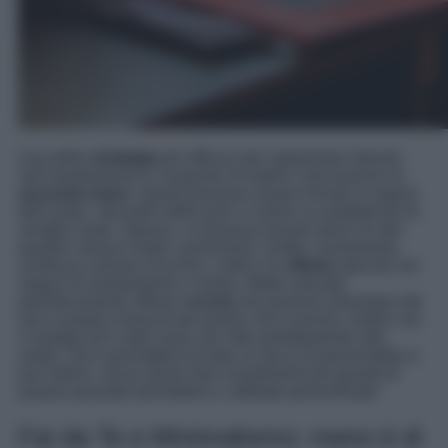
Una delle
strategie
più efficaci per risparmiare denaro
nell’arredamento è l’acquisto di mobili e decorazioni di
seconda mano
. Questi possono essere trovati in negozi
dell’usato, mercatini delle pulci o online su piattaforme di
vendita usato. Spesso, si possono trovare pezzi di alta
qualità a prezzi molto convenienti. Inoltre, ovviamente,
continua a tenere d’occhio i saldi e le
offerte
speciali nei
negozi di arredamento e online. Molte aziende
periodicamente offrono
sconti
che possono diventare dei
veri e proprio miracoli per quello che ti servirà. Inoltre con
il vintage ed il retrò avrai uno stile perfettamente alla
moda, che ti permetterà di dare un tocco di personalità ai
tuoi interni, senza dover fare investimenti più grandi di
quanto possiate permettervi o abbiate preventivato!
Fai da Te e Minimalismo: meno è di