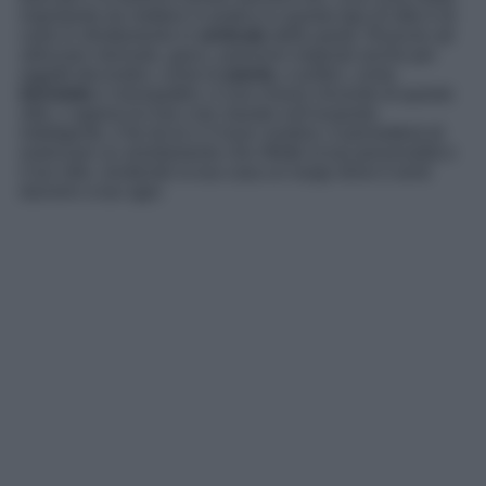
importante da mettere in pratica in questo tipo di stile è di
certo lo sfruttamento in
verticale
delle pareti. Riuscire ad
utilizzare mensole, ganci, posizioni originali anche per
oggetti decorativi, come le
piante
, e pratici, come
biciclette
e monopattini, è una chiave vincente di questo
stile. L’approccio low cost, basato sull’acquisto
intelligente, il fai da te e il riuso creativo, ti permetterà di
realizzare un arredamento che riflette la tua personalità e
il tuo stile, rendendo la tua casa un luogo dove ti senti
davvero a tuo agio