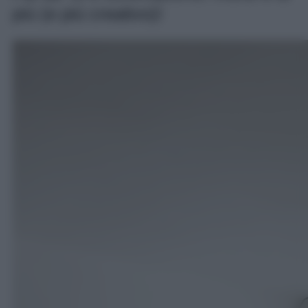
più (e più creativo)!