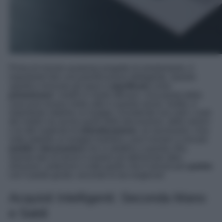
Prima di iniziare qualsiasi progetto di arredamento, è
importante fare una pianificazione dettagliata. Questo
significa misurare gli spazi e
pianificare
come
posizionare
i mobili in modo efficace. Una pianta della
casa può essere molto utile in questo senso. Inoltre, è
importante stabilire un budget, includendo non solo i costi
dei mobili ma anche quelli delle decorazioni, delle vernici
e di altri materiali di
ristrutturazione
, se necessario. Una
volta stabilito un budget realistico, puoi iniziare a cercare
mobili
e
decorazioni
che si adattino a questa cifra.
Questo tipo di lavoro ti aiuterà ad ottimizzare idee,
soluzioni, ambizioni e tutto quello che ti servirà per
partire
con il piede giusto, secondo le tue esigenze!
Acquisti Intelligenti: Seconda Mano
e Saldi