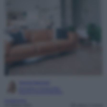
Serena Basciani
Giornalista e Content Editor
Esperta in Personal Branding
Arredamento
18 Ottobre 2023
Lettura: 4 minuti