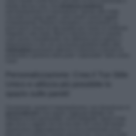
casa o tende cucite da te, può dare un tocco personale e
trendy alla tua casa. Una
tendenza moderna
nell’arredamento è il minimalismo. Questo stile mette
l’accento su spazi aperti, colori neutri e pochi oggetti
d’arredamento. Ridurre il disordine e concentrarsi su
pochi pezzi chiave di alta qualità può creare un ambiente
elegante e alla moda. Meno è davvero di più in questo
caso anche considerando che abbiamo poco spazio a
disposizione e che con una buona gestione dello stile
minimalista
possiamo ottenere il massimo in termini di
profondità e gestione della parte “calpestatile” della vostra
casa!
Personalizzazione: Crea il Tuo Stile
Unico e utilizza più possibile lo
spazio sulle pareti!
Ovviamente, questo è importantissimo, non dimenticare di
personalizzare
il tuo spazio. Aggiungi dettagli che
riflettano la tua personalità, come fotografie, opere d’arte
fatte da te o oggetti che hai raccolto nel corso del tempo.
Questi pezzi aggiungeranno un tocco personale al tuo
bilocale e lo faranno sentire davvero tuo. Una cosa molto