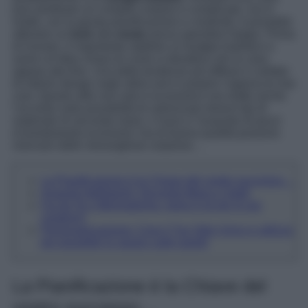
può sembrare un compito costoso e complicato, ma in
realtà, con la giusta pianificazione e creatività, è possibile
ottenere un
look
alla
moda
senza spendere troppo. Prima
di iniziare, è importante stabilire un budget realistico e
avere un’idea chiara di come si desidera che la casa
appaia alla fine. Una delle tendenze più diffuse in ambito
di interior design negli ultimi anni è proprio l’approccio low
cost. Questo stile non solo è economico ma mette anche
l’accento sulla possibilità di valorizzare diversi tipi di
materiale di seconda mano, il riuso e l’acquisto di pezzi
d’arredamento economici ma di buona qualità possono
riservare delle meravigliose sorprese…
La Pianificazione è la Chiave del vostro successo…
Acquisti Intelligenti: Seconda Mano e Saldi
Fai da Te e Minimalismo: meno è di più (e più
creativo)!
Personalizzazione: Crea il Tuo Stile Unico e utilizza
più possibile lo spazio sulle pareti!
La Pianificazione è la Chiave del
vostro successo…