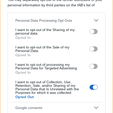
personal information by third parties on the IAB’s list of
downstream participants.
Personal Data Processing Opt Outs
This information may also be disclosed by us to third parties
on the IAB’s List of Downstream Participants that may further
I want to opt-out of the Sharing of my
disclose it to other third parties.
personal data.
Opted In
Please note that this website/app uses one or more Google
services and may gather and store information including but
I want to opt-out of the Sale of my
Personal Data.
not limited to your visit or usage behaviour. You may click to
Opted In
grant or deny consent to Google and its third-party tags to
use your data for below specified purposes in below Google
I want to opt-out of processing my
consent section.
Personal Data for Targeted Advertising.
Opted In
I want to opt-out of Collection, Use,
Retention, Sale, and/or Sharing of my
Personal Data that Is Unrelated with the
Purposes for which it was collected.
Opted Out
Google consents