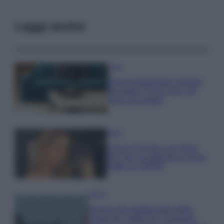
Leggi anche
Casa
Dove posizionare il divano
secondo il Feng Shui: gli
errori da evitare
Moda
Chiara Ferragni, più bella
che mai: al naturale e senza
make up VIDEO
Viaggi
Il borgo più spettacolare della
Costa dei Trabocchi conquista