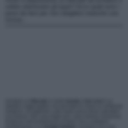
Avete a disposizione un bilocale da arredare e
volete ottimizzare gli spazi? Ecco quali sono i
passi da fare per non sbagliare neanche una
mossa…
Arredare un
bilocale
in modo
trendy
e
low cost
è un
obiettivo raggiungibile che permette di creare un ambiente
moderno, accogliente e alla moda senza dover spendere
una fortuna. Nel corso degli anni, sono emerse numerose
tendenze nell’arredamento d’interni che si adattano
perfettamente a un
budget limitato
. Arredare una casa