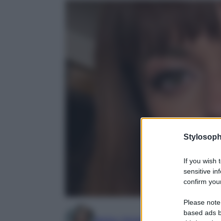
Stylosoph
If you wish 
sensitive in
confirm your
Please note
based ads b
Marta Vitulano