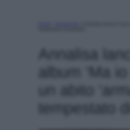
Home
»
Gossip Vip
»
Annalisa lancia il suo
tempestato di paillettes
Annalisa lanc
album ‘Ma io
un abito ‘arm
tempestato di