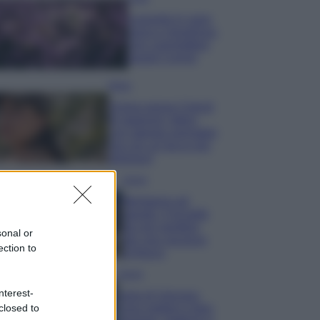
Lavanda in vaso
sana e rigogliosa:
non commettere
questi 3 errori
Moda
Emma segue il trend
di stagione: bikini
con stampa animalier
ma con un tocco più
glamour!
Viaggi
Montagna ad
agosto: 4 località
da non perdere
sonal or
per una vacanza
ection to
al fresco
Viaggi
nterest-
Isola di Vulcano,
closed to
cosa vedere e fare: