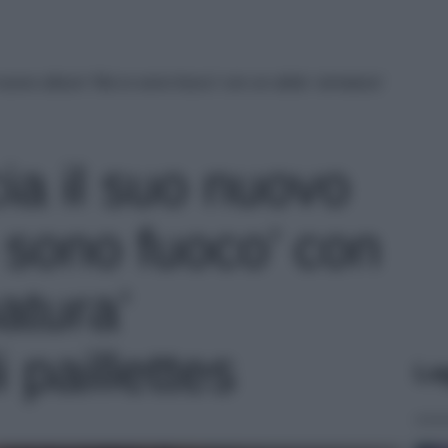
 nuovo album ‘Ma io sono fuoco’ con un abito ‘armatura’
ia il suo nuovo
 sono fuoco’ con
atura’
 paillettes
Le