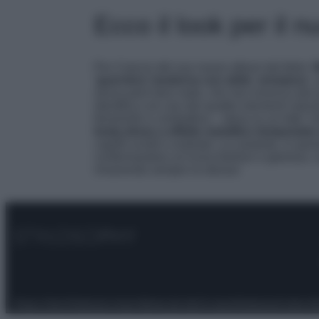
Ecco il look per il 
Per il lancio del suo nuovo album dal titolo ‘
‘guerriera’ moderna con abito ‘armatura’
,
senza però farsi male, che non rinuncia alla p
identifica con uno dei quattro elementi natura
femminile e combattiva – stesa su un letto ‘in
body-dress a effetto metallico tempestato d
capelli sciolti e ondulati. La cantante, in q
confermandosi un’icona fashion e glamour, c
rimanendo sempre la stessa!
Privacy Policy
Preferenze privacy
Mappa del sito
Chi siamo
Redazione
Codice Et