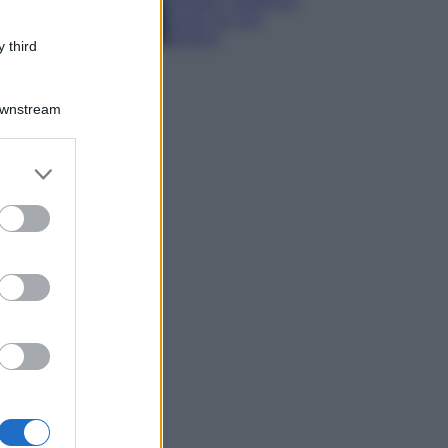
spiagge, trekking e
luoghi da non
perdere
 third
Downstream
er and store
to grant or
ed purposes