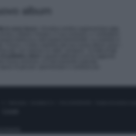
nuovo album
Ma io sono fuoco
‘, Annalisa sembra rappresentare
una
 pronta a sfidare il tempo e il suo evolversi, a ‘combattere’
ropria bellezza e alla propria femminilità. La cantante si
li, il fuoco, e nella copertina del suo nuovo album, posa –
fuocato’ con indosso un abito ‘armatura’. Si tratta di
un
i paillettes silver
e guanti abbinati a cui ha aggiunto
uesta nuova versione, si è decisamente superata
apace di giocare, sperimentare e cambiare pur
© – Stylosophy – Anicaflash S.r.l. – P.Iva 01816001000 – Testata Giornalistica reg
Contatti
ico
Pubblicità