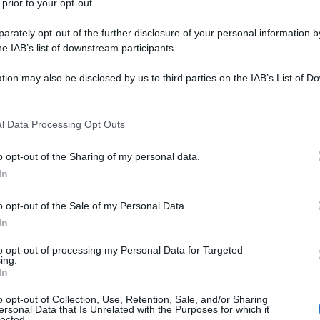
 prior to your opt-out.
rately opt-out of the further disclosure of your personal information by
he IAB’s list of downstream participants.
Lettura: 2 minuti
tion may also be disclosed by us to third parties on the IAB’s List of 
 that may further disclose it to other third parties.
 that this website/app uses one or more Google services and may gath
l Data Processing Opt Outs
including but not limited to your visit or usage behaviour. You may click 
 to Google and its third-party tags to use your data for below specifi
o opt-out of the Sharing of my personal data.
ogle consent section.
In
o opt-out of the Sale of my Personal Data.
In
to opt-out of processing my Personal Data for Targeted
ing.
al titolo ‘Ma io sono fuoco’ e per l’occasione,
In
o di paillettes.
o opt-out of Collection, Use, Retention, Sale, and/or Sharing
ersonal Data that Is Unrelated with the Purposes for which it
lected.