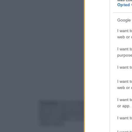
Opted 
Google 
I want t
web or d
I want t
purpose
I want 
I want t
web or d
I want t
Annalisa
non ne sbaglia una e anche con qu
or app.
del lancio del suo nuovo album dal titolo ‘
Ma
giocare e sperimentare con gli stili creando
I want t
stessa e fedele a se stessa. Ecco qui di seg
nuovo disco.
I want t