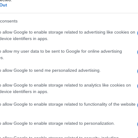
Out
consents
o allow Google to enable storage related to advertising like cookies on
evice identifiers in apps.
o allow my user data to be sent to Google for online advertising
s.
to allow Google to send me personalized advertising.
o allow Google to enable storage related to analytics like cookies on
evice identifiers in apps.
o allow Google to enable storage related to functionality of the website
esto nuovo look super glamour, sfoggiato in occasione
 io sono fuoco
‘, si conferma
regina di stile
, capace di
 contrasti freschi e sempre nuovi, pur rimanendo sempre la
o allow Google to enable storage related to personalization.
uito
il suo look scintillante
sfoggiato per il lancio del
o allow Google to enable storage related to security, including