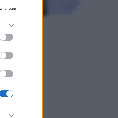
sana e rigogliosa:
non commettere
Downstream
questi 3 errori
er and store
to grant or
ed purposes