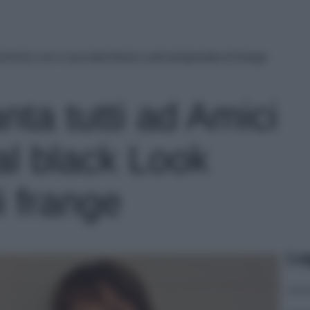
ad Amici con il suo total black Look tempestato di frange
nta tutti ad Amici
tal black Look
i frange
Le