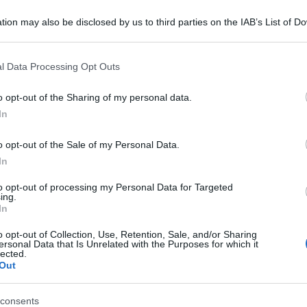
tion may also be disclosed by us to third parties on the IAB’s List of 
 that may further disclose it to other third parties.
 that this website/app uses one or more Google services and may gath
l Data Processing Opt Outs
including but not limited to your visit or usage behaviour. You may click 
 to Google and its third-party tags to use your data for below specifi
o opt-out of the Sharing of my personal data.
ogle consent section.
In
o opt-out of the Sale of my Personal Data.
In
to opt-out of processing my Personal Data for Targeted
ing.
ta di ieri pomeriggio, ha sfoggiato un total
In
o opt-out of Collection, Use, Retention, Sale, and/or Sharing
ersonal Data that Is Unrelated with the Purposes for which it
lected.
Out
consents