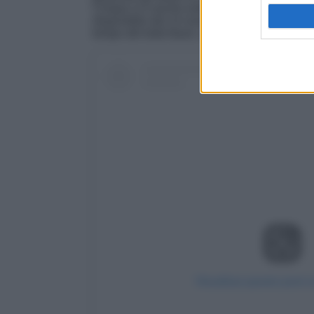
Cinque si è anche esibita sulle note del suo ul
disponibile dal 14 novembre. Per la special
tempo del total black, optando per
uno dei s
Visualizza questo post 