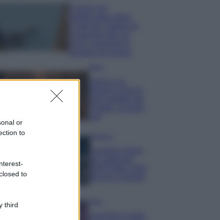
Il borgo più
spettacolare della
Costa dei Trabocchi
conquista tutti: tra
vicoli, panorami e
spiagge da sogno
Moda
Samira Lui
sfoggia il beach
look perfetto per
l’estate: scoprilo
qui!
sonal or
ection to
Bellezza
I profumi marini
più gettonati
nterest-
dell’Estate 2026,
closed to
freschi e leggeri
Casa
 third
Lavanda in vaso