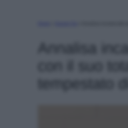
Home
»
Gossip Vip
»
Annalisa incanta tutti 
Annalisa inca
con il suo to
tempestato d