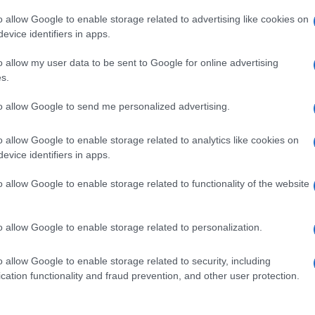
o allow Google to enable storage related to advertising like cookies on
evice identifiers in apps.
o allow my user data to be sent to Google for online advertising
s.
to allow Google to send me personalized advertising.
o allow Google to enable storage related to analytics like cookies on
evice identifiers in apps.
o allow Google to enable storage related to functionality of the website
Amici
da Maria De Filippi dove ha sfoggiato
un total
ito per tutti i dettagli.
o allow Google to enable storage related to personalization.
mici
o allow Google to enable storage related to security, including
cation functionality and fraud prevention, and other user protection.
i
, nel programma che l’ha resa famosa e da cui tutta la
cantante ha rivestito i panni di giudice di gara pronta a
anto. Ma non solo. L’ex allieva del talent show di Canale