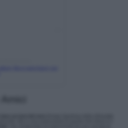
 (@naliannalisa)
 album ‘Ma io sono fuoco’ con
 Amici
 lana sui toni del nero
firmato Sportmax dalla silhouette
ocollo. Ma la vera particolarità di questo mini dress è il
ata’
che, tempestata ed impreziosita da una cascata di