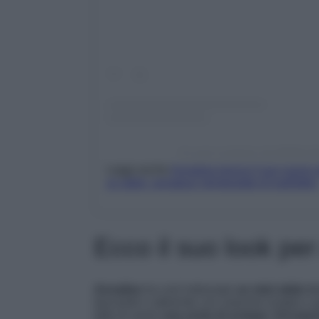
Un post condiviso da ANNALISA
Leggi anche
Annalisa lancia il suo nuovo
un abito ‘armatura’ tempestato di paillettes
Ecco il suo look per
Annalisa
ha così indossato
un mini abito in
fasciante e aderente con maniche lunghe e gir
fatto di avere
una sorta di sciarpa ‘incorpor