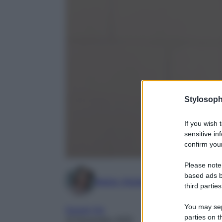
Stylosoph
If you wish 
sensitive in
confirm your
Please note
based ads b
Marta Vitulano
third parties
You may sepa
Gossip Vip
parties on t
10 Novembre 2025