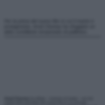
Per la prima del nuovo film in cui il marito è
protagonista, Amal Clooney ha sfoggiato un
abito scintillante tempestato di paillettes.
Amal Clooney
ha sfilato – insieme al marito – sul red
carpet della première del nuovo film in cui George