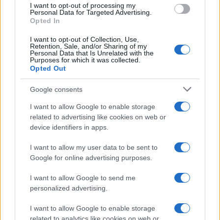
I want to opt-out of processing my
consent section.
Personal Data for Targeted Advertising.
Leggi anche
Opted In
I want to opt-out of Collection, Use,
Retention, Sale, and/or Sharing of my
Personal Data that Is Unrelated with the
Casa
Purposes for which it was collected.
Opted Out
Dove posizionare il divano
secondo il Feng Shui: gli
errori da evitare
Google consents
I want to allow Google to enable storage
related to advertising like cookies on web or
Moda
device identifiers in apps.
Chiara Ferragni, più bella
che mai: al naturale e senza
I want to allow my user data to be sent to
make up VIDEO
Google for online advertising purposes.
I want to allow Google to send me
Viaggi
personalized advertising.
Il borgo più spettacolare della
Costa dei Trabocchi conquista
I want to allow Google to enable storage
tutti: tra vicoli, panorami e spiagge
related to analytics like cookies on web or