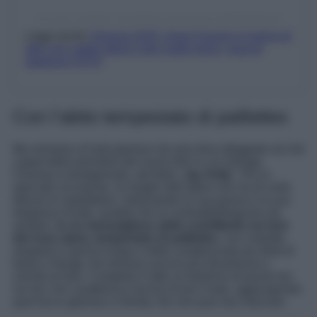
Un post condiviso da Dimitris Giannetos (@dimitrishair)
Leggi anche
Venezia 2025, Amal Clooney è regina di
stile con l’abito tubino color giallo burro, must di
stagione FOTO
Con l’abito tempestato di paillettes
Ma veniamo al look glamour da vera diva sfoggiato sul red
carpet della première del nuovo film in cui George
Clooney è protagonista, dal titolo ‘
Jay Kelly
‘. Per la
speciale occasione, la moglie dell’attore non ha di certo
deluso le aspettative, indossando la sua grazia e la sua
eleganza innate, qualità che la contraddistinguono da
sempre,
in un meraviglioso abito scintillante sui toni
del rosa cipria, tempestato di paillettes
, con corpetto
strapless e gonna lunga e dritta caratterizzata da strati di
balze e frange che donano ancora più dinamismo e
unicità al look. Completa il tutto un bolerino di piume ton
sur ton che caratterizza ancora di più il look, aggiungendo
quel tocco glamour e trendy che non può mai mancare.