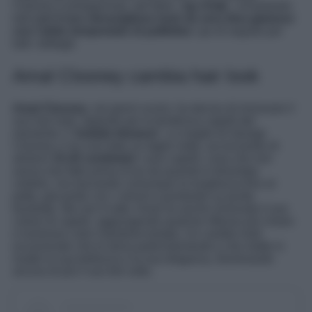
Clooney è protagonista, dal titolo ‘
Jay Kelly
‘, incantando
tutti
con il suo meraviglioso look da vera diva glamour
con l’abito tempestato di paillettes
: qui di seguito per
tutti i dettagli.
Amal Clooney cambia hair look
Amal Clooney
, nei giorni scorsi, ha deciso di rinnovare il
suo hair look, optando per la tendenza capelli del
momento: il ‘
bubble blowout
‘. La moglie di George
Clooney ci ha così dato un taglio netto, accorciando di
almeno
15-20 centimetri
i suoi capelli, cosa che non
aveva mai fatto prima d’ora da quando è diventata
celebre, ma lasciando comunque la lunghezza fino al
petto, giocando con i volumi e puntando su punte
bombate. Ma non è tutto. Amal ha anche rinnovato il suo
colore di capelli, aggiungendo qualche riflesso più chiaro
e luminoso color mandorla tostata. Un cambio look
eccezionale che le dona particolarmente e che mette in
risalto la sua bellezza e la sua eleganza, illuminando
ancora di più il suo bel volto.