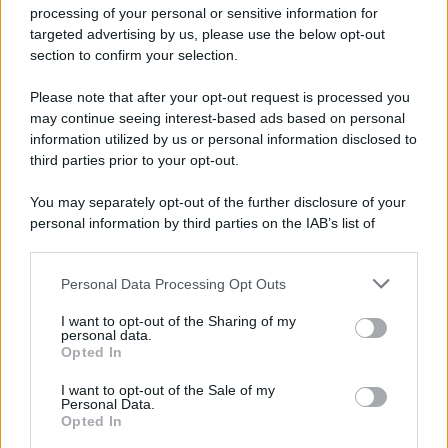
processing of your personal or sensitive information for
targeted advertising by us, please use the below opt-out
section to confirm your selection.
Un post condiviso da Amal Clooney (@amal.clooney.official)
Potrebbe interessarti
Amal Clooney lancia una nuova
Please note that after your opt-out request is processed you
tendenza hair per l’autunno con il suo ‘bubble
may continue seeing interest-based ads based on personal
blowout’
information utilized by us or personal information disclosed to
third parties prior to your opt-out.
You may separately opt-out of the further disclosure of your
personal information by third parties on the IAB’s list of
downstream participants.
Personal Data Processing Opt Outs
This information may also be disclosed by us to third parties
on the IAB’s List of Downstream Participants that may further
I want to opt-out of the Sharing of my
disclose it to other third parties.
personal data.
Opted In
Please note that this website/app uses one or more Google
services and may gather and store information including but
I want to opt-out of the Sale of my
Personal Data.
not limited to your visit or usage behaviour. You may click to
Opted In
grant or deny consent to Google and its third-party tags to
use your data for below specified purposes in below Google