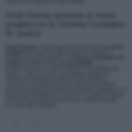
colore: qui di seguito per tutti i dettagli.
Amal Clooney presenta un nuovo
progetto con la ‘Clooney Foundation
for Justice’
Amal Clooney
, in questi giorni, ha presentato
un nuovo
progetto
per aiutare sempre più donne e ragazze a
chiedere aiuto alla giustizia. La
Clooney Foundation for
Justice
ha infatti lanciato
un hub globale
– in
collaborazione con l’Oxford Institute of Technology and
Justice – che ha lo scopo di sviluppare sempre più
strumenti di intelligenza artificiale che potrebbero
consentire a sempre più donne e ragazze di chiedere
aiuto ed accedere più facilmente ai servizi di giustizia. Per
la speciale ed importante occasione, la moglie di George
Clooney ha pensato bene di fare un ‘cambio hair look’:
ecco qui sotto il risultato!