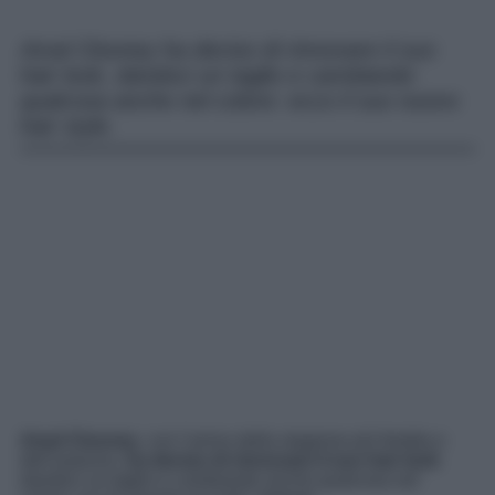
Amal Clooney ha deciso di rinnovare il suo
hair look, dandoci un taglio e cambiando
qualcosa anche nel colore: ecco il suo nuovo
hair style.
Amal Clooney
, con l’arrivo della stagione più fredda e
dell’autunno,
ha deciso di rinnovare il suo hair look
dandoci un taglio e cambiando anche qualcosa nel