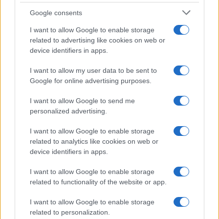
tutti: tra vicoli, panorami e spiagge
Google consents
da sogno
I want to allow Google to enable storage
related to advertising like cookies on web or
Moda
device identifiers in apps.
Samira Lui sfoggia il beach
look perfetto per l’estate:
I want to allow my user data to be sent to
scoprilo qui!
Google for online advertising purposes.
I want to allow Google to send me
Bellezza
personalized advertising.
I profumi marini più
I want to allow Google to enable storage
gettonati dell’Estate 2026,
freschi e leggeri
related to analytics like cookies on web or
device identifiers in apps.
I want to allow Google to enable storage
Casa
related to functionality of the website or app.
Lavanda in vaso sana e
rigogliosa: non commettere
I want to allow Google to enable storage
questi 3 errori
related to personalization.