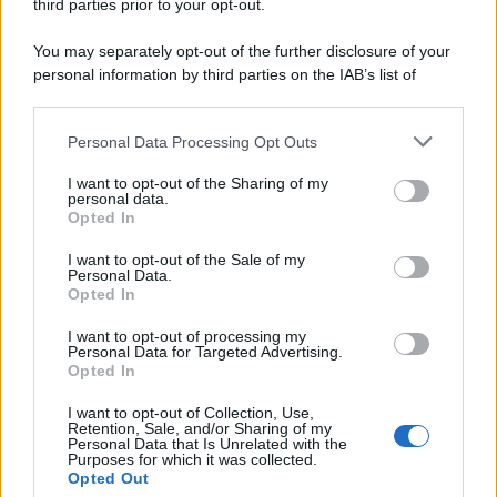
luminosità al volto!
third parties prior to your opt-out.
You may separately opt-out of the further disclosure of your
personal information by third parties on the IAB’s list of
downstream participants.
Personal Data Processing Opt Outs
This information may also be disclosed by us to third parties
on the IAB’s List of Downstream Participants that may further
I want to opt-out of the Sharing of my
disclose it to other third parties.
personal data.
Opted In
Please note that this website/app uses one or more Google
services and may gather and store information including but
I want to opt-out of the Sale of my
Personal Data.
not limited to your visit or usage behaviour. You may click to
Opted In
grant or deny consent to Google and its third-party tags to
use your data for below specified purposes in below Google
I want to opt-out of processing my
consent section.
Personal Data for Targeted Advertising.
Leggi anche
Opted In
I want to opt-out of Collection, Use,
Retention, Sale, and/or Sharing of my
Viaggi
Personal Data that Is Unrelated with the
Purposes for which it was collected.
Il borgo più spettacolare della
Opted Out
Costa dei Trabocchi conquista