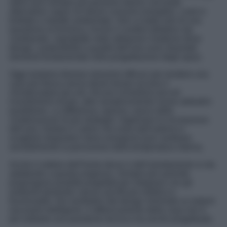
ultimi anni sempre più persone stanno cercando
alternative capaci di ridurre consumi energetici, costi in
bolletta e impatto ambientale. Non si tratta solo di una
questione economica. Anche il comfort abitativo sta
cambiando, soprattutto nelle abitazioni moderne dove
design, sostenibilità e qualità dell’aria sono diventati
elementi fondamentali nella progettazione degli spazi.
Oggi esistono diverse soluzioni efficaci per rendere una
casa più fresca senza dover tenere acceso il
climatizzatore per ore. Alcune richiedono piccoli
investimenti iniziali, altre semplicemente nuove abitudini
quotidiane. La differenza, spesso, nasce dalla
combinazione di più strategie: migliorare la circolazione
dell’aria, limitare il calore che entra dall’esterno e
scegliere dispositivi meno energivori può cambiare
sensibilmente la percezione della temperatura interna.
Anche il settore dell’home decor e dell’arredamento si sta
adattando a questa esigenza. Sempre più aziende
propongono prodotti progettati per integrarsi con gli
ambienti domestici senza sacrificare estetica e
funzionalità. Dai ventilatori dal design minimale ai sistemi
oscuranti intelligenti, il raffrescamento della casa non è
più soltanto una questione tecnica ma anche progettuale.