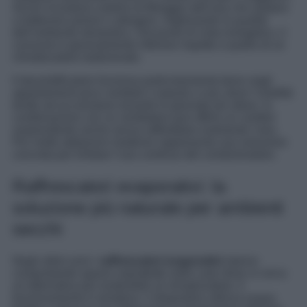
Alcuni includono sistemi di filtraggio dell’aria che aiutano
a trattenere polveri e allergeni, migliorando la qualità
dell’ambiente domestico. Dal punto di vista energetico, il
consumo è generalmente inferiore rispetto a quello di un
climatizzatore tradizionale.
Il deumidificatore funziona particolarmente bene negli
appartamenti poco ventilati o esposti a sud, dove l’umidità
tende ad accumularsi durante le giornate più afose. In
combinazione con un ventilatore può offrire un comfort
sorprendente anche senza raffreddare realmente l’aria.
Per molte abitazioni moderne rappresenta una soluzione
concreta per limitare l’uso continuo del condizionatore.
Raffrescatori evaporativi: la
soluzione più naturale per ambienti
secchi
Negli ultimi anni i
raffrescatori evaporativi
stanno
conquistando spazio soprattutto nelle case dove si cerca
un’alternativa più sostenibile al climatizzatore. Il
funzionamento è semplice: il dispositivo utilizza acqua