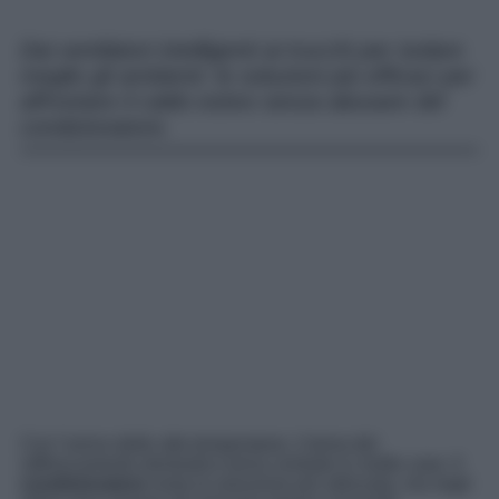
Dai ventilatori intelligenti ai trucchi per isolare
meglio gli ambienti: le soluzioni più efficaci per
affrontare il caldo estivo senza abusare del
condizionatore.
Con l’arrivo delle alte temperature, il tema del
raffrescamento domestico torna centrale in molte case. Il
condizionatore
resta la soluzione più utilizzata, ma negli