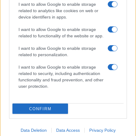
I want to allow Google to enable storage
gettonati dell’Estate 2026,
freschi e leggeri
related to analytics like cookies on web or
device identifiers in apps.
I want to allow Google to enable storage
Casa
related to functionality of the website or app.
Lavanda in vaso sana e
rigogliosa: non commettere
I want to allow Google to enable storage
questi 3 errori
related to personalization.
I want to allow Google to enable storage
related to security, including authentication
functionality and fraud prevention, and other
user protection.
© – Stylosophy – Anicaflash S.r.l. – P.Iva 01816001000 – Testata
Giornalistica registrata presso il Tribunale ordinario di Roma, n° 111/2022
del 21/07/2022
CONFIRM
Contatti
Data Deletion
Data Access
Privacy Policy
Privacy Policy
Preferenze privacy
Mappa del sito
Chi siamo
Redazione
Codice Etico
Pubblicità