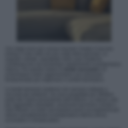
Uno degli errori più comuni durante l’estate è lasciare
entrare il sole nelle ore più calde della giornata. Le
superfici vetrate, soprattutto nelle case moderne,
contribuiscono ad aumentare rapidamente la temperatura
interna. Per questo motivo le
tende oscuranti
e le
schermature solari rappresentano una soluzione
fondamentale per migliorare il comfort domestico.
Le tende termiche moderne non servono soltanto a
oscurare gli ambienti, ma sono progettate per riflettere
parte del calore proveniente dall’esterno. Lo stesso vale
per tapparelle orientabili, veneziane tecniche e tende a
rullo filtranti. In molti casi bastano pochi accorgimenti per
ridurre sensibilmente la temperatura interna senza
accendere il climatizzatore.