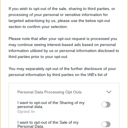
a limitare l’ingresso del calore, migliorando anche
If you wish to opt-out of the sale, sharing to third parties, or
l’efficienza energetica complessiva della casa.
processing of your personal or sensitive information for
Oltre al vantaggio climatico, questi interventi incidono
targeted advertising by us, please use the below opt-out
anche sul valore dell’immobile e sull’estetica degli
section to confirm your selection.
ambienti. Oggi il mercato propone soluzioni sempre più
curate dal punto di vista del design, con profili sottili e
Please note that after your opt-out request is processed you
materiali pensati per adattarsi agli interni contemporanei.
may continue seeing interest-based ads based on personal
In molte abitazioni rappresentano l’investimento più
efficace per ridurre in modo stabile la dipendenza dal
information utilized by us or personal information disclosed to
condizionatore.
third parties prior to your opt-out.
You may separately opt-out of the further disclosure of your
personal information by third parties on the IAB’s list of
downstream participants.
Personal Data Processing Opt Outs
This information may also be disclosed by us to third parties
on the IAB’s List of Downstream Participants that may further
I want to opt-out of the Sharing of my
disclose it to other third parties.
personal data.
Opted In
Please note that this website/app uses one or more Google
services and may gather and store information including but
I want to opt-out of the Sale of my
Personal Data.
not limited to your visit or usage behaviour. You may click to