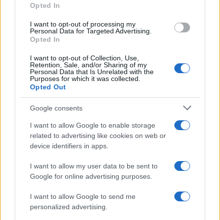
Opted In
grant or deny consent to Google and its third-party tags to
use your data for below specified purposes in below Google
I want to opt-out of processing my
consent section.
Personal Data for Targeted Advertising.
Leggi anche
Opted In
I want to opt-out of Collection, Use,
Retention, Sale, and/or Sharing of my
Viaggi
Personal Data that Is Unrelated with the
Purposes for which it was collected.
Il borgo più spettacolare della
Opted Out
Costa dei Trabocchi conquista
tutti: tra vicoli, panorami e spiagge
Google consents
da sogno
I want to allow Google to enable storage
related to advertising like cookies on web or
Moda
device identifiers in apps.
Samira Lui sfoggia il beach
look perfetto per l’estate:
I want to allow my user data to be sent to
scoprilo qui!
Google for online advertising purposes.
I want to allow Google to send me
Bellezza
personalized advertising.
I profumi marini più