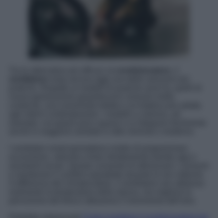
Tra le alternative più efficaci al
condizionatore
, il
ventilatore
resta ancora oggi una delle soluzioni più
pratiche. Rispetto ai modelli di qualche anno fa, quelli di
nuova generazione garantiscono consumi molto
contenuti, una rumorosità ridotta e un’estetica più adatta
agli interni contemporanei. I modelli a colonna, ad
esempio, occupano poco spazio e si integrano facilmente
anche in soggiorni arredati in stile minimal o moderno.
I ventilatori smart permettono inoltre di programmare
accensione, velocità e timer direttamente tramite app o
assistenti vocali. Questo consente di ottimizzare i consumi
e mantenere il comfort soprattutto durante le ore notturne.
A differenza del climatizzatore, il ventilatore non abbassa
realmente la temperatura della stanza, ma migliora la
percezione del fresco attraverso il movimento dell’aria.
Potrebbe interessarti
Come scegliere il condizionatore per