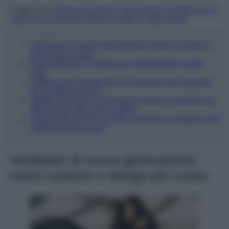
Leggi anche
Piante da interno che aiutano a rinfrescare la
casa: le 5 varietà più efficaci contro il caldo estivo
Ventilatori di nuova generazione: meno consumi e
design più curato
Deumidificatori: l’alleato più sottovalutato contro
l’afa
Raffrescatori evaporativi: la soluzione più naturale
per ambienti secchi
Tende oscuranti e schermature solari: il metodo più
efficace per bloccare il calore
Isolamento termico e infissi moderni: la strategia che
migliora tutta la casa
Ventilatori di nuova generazione:
meno consumi e design più curato