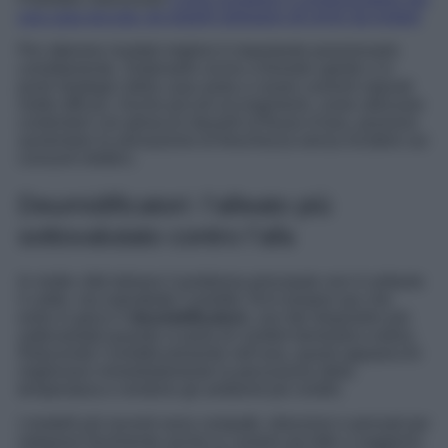
una casa piccola: gli esperti spiegano gli errori da evitare
Per ottenere risultati migliori è importante posizionarlo
correttamente. Sistemarlo vicino a finestre aperte o in
punti strategici della casa aiuta a creare correnti naturali
molto efficaci. Anche piccoli accorgimenti, come utilizzare
contenitori con ghiaccio davanti al flusso d’aria, possono
aumentare la sensazione di freschezza senza incidere sui
consumi elettrici.
Deumidificatori: l’alleato più
sottovalutato contro l’afa
In molte città italiane il problema principale non è soltanto
il caldo, ma soprattutto l’umidità. Ed è proprio qui che
entra in gioco il
deumidificatore
, uno dei dispositivi più
sottovalutati quando si parla di comfort domestico estivo.
Riducendo l’umidità presente nell’aria, questi apparecchi
migliorano immediatamente la percezione della
temperatura e rendono gli ambienti più vivibili.
I modelli più recenti sono compatti, silenziosi e pensati per
integrarsi facilmente anche in camere da letto o soggiorni.