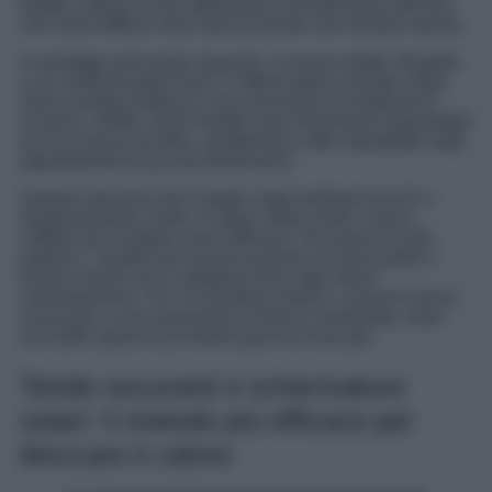
fredda o ghiaccio per abbassare la temperatura dell’aria
che viene diffusa nella stanza tramite una ventola interna.
Il vantaggio principale riguarda i consumi ridotti. Rispetto
a un condizionatore fisso, il raffrescatore richiede molta
meno energia elettrica e non necessita di installazioni
invasive. Inoltre, molti modelli sono facilmente trasportabili
da una stanza all’altra, caratteristica utile soprattutto negli
appartamenti di piccole dimensioni.
Questa soluzione dà il meglio negli ambienti secchi o
moderatamente umidi. In spazi molto umidi, invece,
l’effetto può risultare meno efficace. Dal punto di vista
estetico, i modelli più recenti puntano su linee pulite e
finiture neutre che si adattano bene agli interni
contemporanei. Per chi desidera ridurre i consumi senza
rinunciare a una sensazione di fresco immediata, resta
una delle opzioni più interessanti sul mercato.
Tende oscuranti e schermature
solari: il metodo più efficace per
bloccare il calore