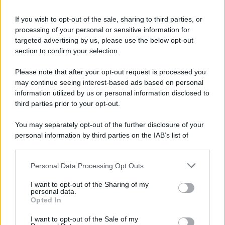
Alessia
, nonostante i mille impegni di lavoro, non rinuncia
a prendersi del tempo per se stessa e per la sua famiglia.
If you wish to opt-out of the sale, sharing to third parties, or
Nelle ultime ore, la conduttrice si è mostrata sui social
in
un selfie sexy allo specchio
con indosso un bikini super
processing of your personal or sensitive information for
stiloso e sempre di tendenza, intenta a prendersi il primo
targeted advertising by us, please use the below opt-out
sole caldo e a godersi un po’ di relax e spensieratezza.
section to confirm your selection.
Nello scatto, non passa di certo inosservato il suo fisico
mozzafiato, asciutto e tonico, che viene messo in risalto
Please note that after your opt-out request is processed you
dal costume due pezzi sui toni dell’arancione.
Marcuzzi
may continue seeing interest-based ads based on personal
appare più bella e radiosa che mai, in posa, al naturale
senza trucco e con i capelli che scivolano sulle spalle.
information utilized by us or personal information disclosed to
Uno scatto che ha fatto letteralmente impazzire i fan!
third parties prior to your opt-out.
You may separately opt-out of the further disclosure of your
personal information by third parties on the IAB’s list of
downstream participants.
Personal Data Processing Opt Outs
This information may also be disclosed by us to third parties
on the IAB’s List of Downstream Participants that may further
I want to opt-out of the Sharing of my
disclose it to other third parties.
personal data.
Opted In
Please note that this website/app uses one or more Google
services and may gather and store information including but
I want to opt-out of the Sale of my