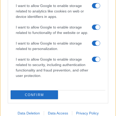
Costa dei Trabocchi conquista
I want to allow Google to enable storage
tutti: tra vicoli, panorami e spiagge
related to analytics like cookies on web or
da sogno
device identifiers in apps.
I want to allow Google to enable storage
Moda
related to functionality of the website or app.
Samira Lui sfoggia il beach
look perfetto per l’estate:
I want to allow Google to enable storage
scoprilo qui!
related to personalization.
I want to allow Google to enable storage
related to security, including authentication
functionality and fraud prevention, and other
user protection.
© – Stylosophy – Anicaflash S.r.l. – P.Iva 01816001000 – Testata
Giornalistica registrata presso il Tribunale ordinario di Roma, n° 111/2022
del 21/07/2022
CONFIRM
Contatti
Data Deletion
Data Access
Privacy Policy
Privacy Policy
Preferenze privacy
Mappa del sito
Chi siamo
Redazione