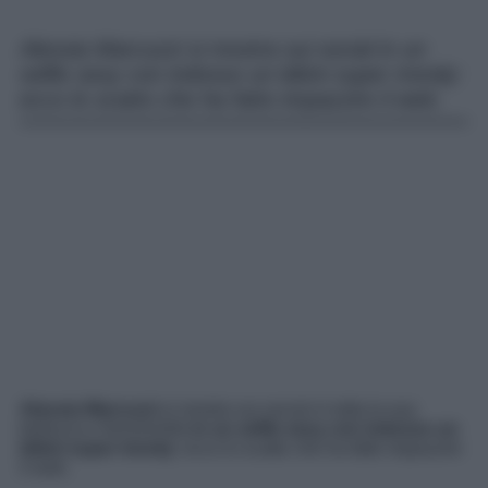
Alessia Marcuzzi si mostra sui social in un
selfie sexy con indosso un bikini super trendy:
ecco lo scatto che ha fatto impazzire il web.
Alessia Marcuzzi
si mostra sui social in tutta la sua
bellezza e femminilità
in un selfie sexy con indosso un
bikini super trendy
: ecco lo scatto che ha fatto impazzire
il web.