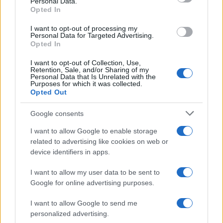
Personal Data.
not limited to your visit or usage behaviour. You may click to
Opted In
grant or deny consent to Google and its third-party tags to
use your data for below specified purposes in below Google
I want to opt-out of processing my
consent section.
Personal Data for Targeted Advertising.
Leggi anche
Opted In
I want to opt-out of Collection, Use,
Retention, Sale, and/or Sharing of my
Personal Data that Is Unrelated with the
Casa
Purposes for which it was collected.
Opted Out
Dove posizionare il divano
secondo il Feng Shui: gli
errori da evitare
Google consents
I want to allow Google to enable storage
related to advertising like cookies on web or
Moda
device identifiers in apps.
Chiara Ferragni, più bella
che mai: al naturale e senza
I want to allow my user data to be sent to
make up VIDEO
Google for online advertising purposes.
I want to allow Google to send me
Viaggi
personalized advertising.
Il borgo più spettacolare della