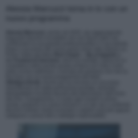
Alessia Marcuzzi torna in tv con un
nuovo programma
Alessia Marcuzzi
, anche nel 2025, sta raggiungendo
traguardi davvero incredibili che non fanno altro che
confermare la sua grande professionalità e il suo talento.
Dopo il successo del nuovo game show tutto italiano su
Prime Video dal titolo
Red Carpet – Vip al tappeto
e
del
Festival di Sanremo
, dove ha rivestito i panni di co-
conduttrice della quinta serata al fianco di Carlo Conti,
nelle scorse settimane, è tornata più grintosa che mai su
Rai Due con un nuovo programma dal titolo
ObbligooVerità
. Anche qui ha riscosso un successo
straordinario sin dalla primissima puntata, tenendo i
telespettatori incollati davanti alla televisione dall’inizio
alla fine. Il programma, in onda ogni lunedì in prima
serata, propone un nuovo format in cui dei vip a confronto
devono rivelare verità scomode e segreti nascosti oppure
sottoporsi a prove folli e obblighi imprevedibili.