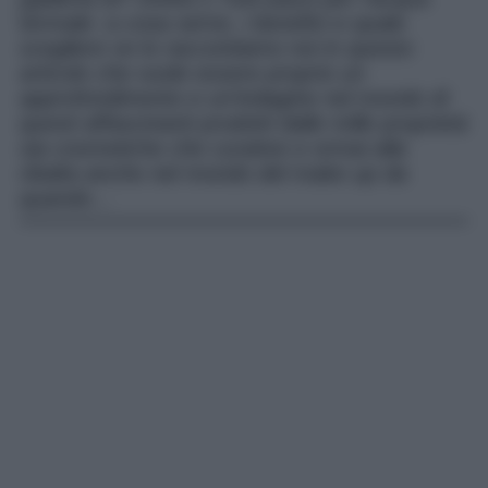
termale: a cosa serve, i benefici e quale
scegliere ve lo raccontiamo noi in questo
articolo che vuole essere proprio un
approfondimento e un’indagine nel mondo di
questi affascinanti prodotti dalle mille proprietà
sia cosmetiche che curative e ormai alla
ribalta anche nel mondo del make up da
quando…