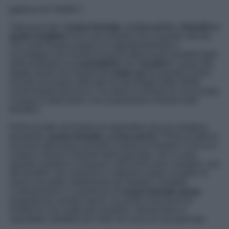
[galleria id=”20061″]
Tutti pazzi per l’
acqua termale
:
a cosa serve, i benefici e
quale scegliere
ve lo raccontiamo noi in questo articolo
che vuole essere proprio un approfondimento e
un’indagine nel mondo di questi affascinanti prodotti dalle
mille proprietà sia
cosmetiche
che
curative
e ormai alla
ribalta anche nel mondo del
make up
da quando hanno
iniziato ad essere utilizzati nei backstage delle sfilate
come fissanti del trucco. Da allora ai beauty di casa nostra
il passo è stato breve, ma scopriamone insieme tutti i
benefici!
Prima di tutto cerchiamo di rispondere ad una semplice
domanda:
acqua termale, a cosa serve
? Prima di tutto la
funziona dell’acqua termale è quella di idratare il viso (e il
corpo) in diversi momenti della giornata, non a caso,
quando andiamo a rilassarci alle terme vere e proprie, uno
dei benefici che sentiamo e vediamo subito, è quello di
avere una pelle visibilmente più idratat e morbida.
L’introduzione in commercio di
acqua termale spray
,
proposta da svariati marchi, ha avuto la funzione di
renderne l’uso molto più semplice, democratico e
soprattutto ripetibile più volte nel corso di una giornata.