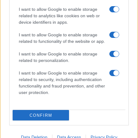
Chiara Ferragni, più bella
I want to allow Google to enable storage
che mai: al naturale e senza
make up VIDEO
related to analytics like cookies on web or
device identifiers in apps.
Viaggi
I want to allow Google to enable storage
related to functionality of the website or app.
Il borgo più spettacolare della
Costa dei Trabocchi conquista
tutti: tra vicoli, panorami e spiagge
I want to allow Google to enable storage
da sogno
related to personalization.
I want to allow Google to enable storage
related to security, including authentication
functionality and fraud prevention, and other
user protection.
© – Stylosophy – Anicaflash S.r.l. – P.Iva 01816001000 – Testata
Giornalistica registrata presso il Tribunale ordinario di Roma, n° 111/2022
del 21/07/2022
CONFIRM
Contatti
Data Deletion
Data Access
Privacy Policy
Privacy Policy
Preferenze privacy
Mappa del sito
Chi siamo
Redazione