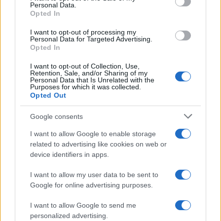
Personal Data.
not limited to your visit or usage behaviour. You may click to
Opted In
grant or deny consent to Google and its third-party tags to
use your data for below specified purposes in below Google
I want to opt-out of processing my
consent section.
Personal Data for Targeted Advertising.
Leggi anche
Opted In
I want to opt-out of Collection, Use,
Retention, Sale, and/or Sharing of my
Personal Data that Is Unrelated with the
Moda
Purposes for which it was collected.
Opted Out
Hailey Bieber sfoggia il trend
dell’estate con il bikini effetto
velluto FOTO
Google consents
I want to allow Google to enable storage
related to advertising like cookies on web or
Casa
device identifiers in apps.
Dove posizionare il divano
secondo il Feng Shui: gli
I want to allow my user data to be sent to
errori da evitare
Google for online advertising purposes.
I want to allow Google to send me
Moda
personalized advertising.