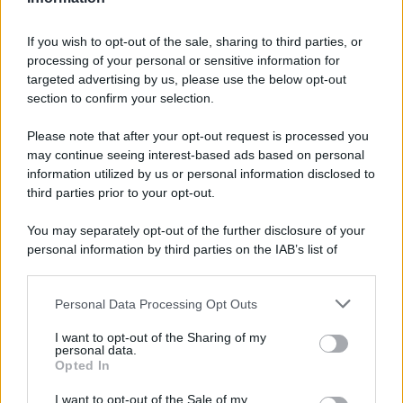
dunque particolarmente indicata per le pelli
particolarmente sensibili e con tendenze allergiche.
If you wish to opt-out of the sale, sharing to third parties, or
Rinomata è anche l’
Acqua termale di La Roche-Posay
,
proveniente dall’acqua piovana filtrata in modo naturale
processing of your personal or sensitive information for
da rocce situate in grande profondità e di origine gassosa,
targeted advertising by us, please use the below opt-out
ha un pH neutro e notevoli proprietà minerali, oltre a
section to confirm your selection.
idratare e lenire, previene anche l’ossidazione della pelle.
Per scoprire molte altre
acque termali valide
, anche di
Please note that after your opt-out request is processed you
marchi meno blasonati, e
acque rinfrescanti naturali
che
may continue seeing interest-based ads based on personal
assolvono le stesse funzioni, non vi resta che dare
un’occhiata alla fotogallery che abbiamo preparato per
information utilized by us or personal information disclosed to
voi!
third parties prior to your opt-out.
You may separately opt-out of the further disclosure of your
personal information by third parties on the IAB’s list of
downstream participants.
Personal Data Processing Opt Outs
This information may also be disclosed by us to third parties
on the IAB’s List of Downstream Participants that may further
I want to opt-out of the Sharing of my
disclose it to other third parties.
personal data.
Opted In
Please note that this website/app uses one or more Google
services and may gather and store information including but
I want to opt-out of the Sale of my