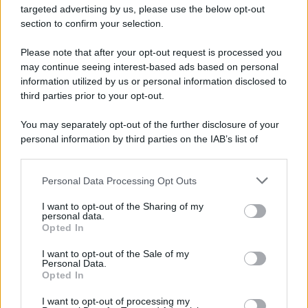
targeted advertising by us, please use the below opt-out
section to confirm your selection.
Please note that after your opt-out request is processed you
may continue seeing interest-based ads based on personal
Un post condiviso da Sanremo Rai (@sanremorai)
information utilized by us or personal information disclosed to
third parties prior to your opt-out.
You may separately opt-out of the further disclosure of your
personal information by third parties on the IAB’s list of
downstream participants.
Personal Data Processing Opt Outs
This information may also be disclosed by us to third parties
on the IAB’s List of Downstream Participants that may further
I want to opt-out of the Sharing of my
disclose it to other third parties.
personal data.
Opted In
Please note that this website/app uses one or more Google
services and may gather and store information including but
I want to opt-out of the Sale of my
Personal Data.
not limited to your visit or usage behaviour. You may click to
Opted In
grant or deny consent to Google and its third-party tags to
use your data for below specified purposes in below Google
I want to opt-out of processing my
consent section.