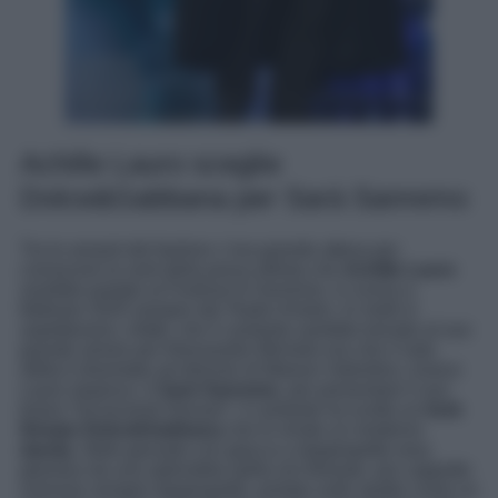
Achille Lauro sceglie
Dolce&Gabbana per Sarà Sanremo
Tra le amanti del fashion c’era grande attesa per
conoscere le sorti della prova stilista che
Achille Lauro
avrebbe portato al Festival di Sanremo, in scena a
febbraio 2025 sempre dal Teatro Ariston. In molti si
aspettavano, infatti, che il cantante sarebbe tornato al suo
grande amore per Alessandro Michele ora che il noto
stilita è diventato art director di Maison Valentino, invece
Lauro stupisce. A
Sarà Sanremo
, per presentare il suo
brano “Incoscienti Giovani”, il cantante ha scelto un
look
firmato Dolce&Gabbana
che lo rende un moderno
dandy
. Abito gessato con giacca a doppiopetto resa
glamour da una splendida spilla oro floreale, poi cappotto
oversize sempre doppiopetto, portato sulle spalle come un