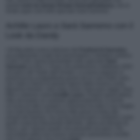
questo
look da dandy firmato Dolce&Gabbana
, che lo
rende super cool nello speciale Sarà Sanremo.
Achille Lauro a Sarà Sanremo con il
Look da Dandy
I 30 Big della nuova edizione del
Festival di Sanremo
,
accuratamente scegli dal presentatore e direttore artistico
Carlo Conti, hanno presentato nello speciale
Sarà
Sanremo
su Rai 1 i brani che porteranno a febbraio 2025
sul palco del Teatro dell’Ariston. La nuova stagione si
preannuncia scoppiettante grazie ad un cast molto vario,
che vede il ritorno di grandi signori della musica come
Massimo Ranieri, new entry come il discusso rapper Tony
Effe e certezze come
Achille Lauro.
Proprio quest’ultimo,
oltre ad essere un cantante apprezzatissimo, è anche
un’icona di stile e proprio a Sanremo ha dato il suo meglio
con look favolosi che hanno fatto girare la testa alle
amanti del fashion, ma anche provocanti e simbolici come
quelli curati da Alessandro Michele, allora art director di
Gucci, per i famosi quadri che presentò sul palco. Per
raccontare della sua nuova canzone sanremese, Achille
non ci ha deluso: ecco il suo
look
.