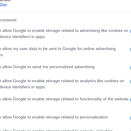
irato l’attenzione delle fashioniste più esperte
Out
t-have
tti è il must-have di stagione
consents
Dutti
o allow Google to enable storage related to advertising like cookies on
evice identifiers in apps.
simo Dutti che ha attirato
o allow my user data to be sent to Google for online advertising
ashioniste più esperte
s.
to allow Google to send me personalized advertising.
o allow Google to enable storage related to analytics like cookies on
evice identifiers in apps.
o allow Google to enable storage related to functionality of the website
o allow Google to enable storage related to personalization.
o allow Google to enable storage related to security, including