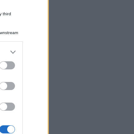
 third
Downstream
er and store
to grant or
ed purposes