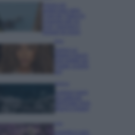
Il borgo più
spettacolare della
Costa dei Trabocchi
conquista tutti: tra
vicoli, panorami e
spiagge da sogno
Moda
Samira Lui
sfoggia il beach
look perfetto per
l’estate: scoprilo
qui!
Bellezza
I profumi marini
più gettonati
dell’Estate 2026,
freschi e leggeri
Casa
Lavanda in vaso