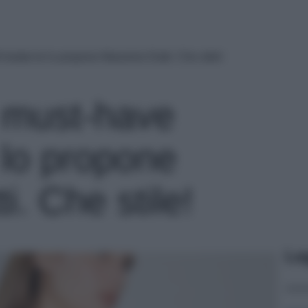
estate te lo propone Massimo Dutti. Che stile!
 must-have
e lo propone
. Che stile!
Le