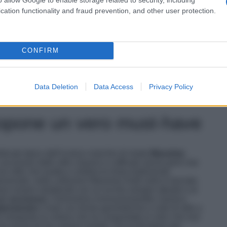
cation functionality and fraud prevention, and other user protection.
CONFIRM
Data Deletion
Data Access
Privacy Policy
ropone un vero must-have
isticato tipico dell’iconico marchio di moda
Massimo
accessori dallo stile classico e raffinato senza però mai
 stile che esalta e celebra le linee tradizionali
sonale; nelle collezioni Massimo Dutti nulla è lasciato
rano essere rielaborati con un occhio sempre attuale e al
gli
accessori
, il binominio innovazione/stile classico
preziosire
il look con forme geometriche e note di stile a
 lampante la cintura che ha conquistato in men che non
e ma anche di noi comuni mortali. Fai scroll-down per