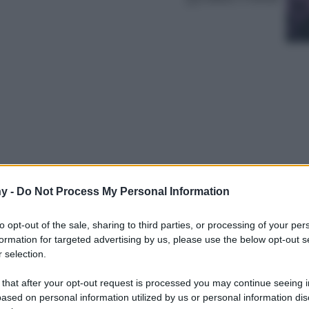
y -
Do Not Process My Personal Information
k di stagione è qui e lo firma Massimo Dutti.
regalo, prima che vada sold out.
to opt-out of the sale, sharing to third parties, or processing of your per
formation for targeted advertising by us, please use the below opt-out s
 selection.
 that after your opt-out request is processed you may continue seeing i
ased on personal information utilized by us or personal information dis