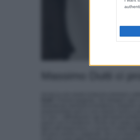
authenti
Massimo Dutti ci p
Anche tu non resisti al fascino minimal e sof
Dutti
? Il brand spagnolo, che disegna capi e 
dimenticare elementi di tendenza, propone uno
proponendole però in una visione nuova e per
al caso: i raffinatissimi capi del brand semb
passo con le tendenze. Anche nel campo de
tipico del brand torna, e riscrive il modo di
im
dir poco uniche e stupende. Ne è un esempio
si dica il cuore delle fashioniste più espert