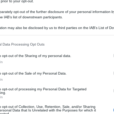
 prior to your opt-out.
rately opt-out of the further disclosure of your personal information by
he IAB’s list of downstream participants.
tion may also be disclosed by us to third parties on the IAB’s List of 
 that may further disclose it to other third parties.
 that this website/app uses one or more Google services and may gath
l Data Processing Opt Outs
including but not limited to your visit or usage behaviour. You may click 
 to Google and its third-party tags to use your data for below specifi
o opt-out of the Sharing of my personal data.
ogle consent section.
In
cessari solo e sempre capi d’abbigliamento all’ultimo
semplice
accessorio
con il quale giocare per dare vita ad
o opt-out of the Sale of my Personal Data.
 L’accessorio giusto può diventare il tocco finale per
In
o non so che” che lo rende nell’insieme speciale e ricco
te sempre più la necessità di distinguersi dagli altri ed è
to opt-out of processing my Personal Data for Targeted
Gli
accessori
, in questo caso, si rivelano degli ottimi
ing.
he se scelti bene e con cura risaltano la nostra mise e
In
glia di mostrarti un accessorio firmato Massimo Dutti
tuoi look estivi e non solo!
o opt-out of Collection, Use, Retention, Sale, and/or Sharing
ersonal Data that Is Unrelated with the Purposes for which it
lected.