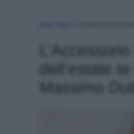
Home
»
Moda
»
L’Accessorio must-have dell’
L’Accessorio
dell’estate t
Massimo Dutti