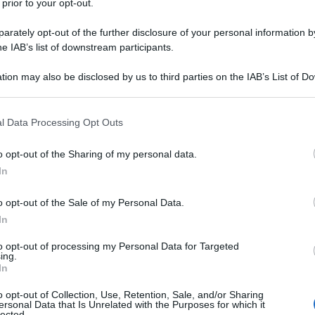
 prior to your opt-out.
rately opt-out of the further disclosure of your personal information by
he IAB’s list of downstream participants.
tion may also be disclosed by us to third parties on the IAB’s List of 
 that may further disclose it to other third parties.
 that this website/app uses one or more Google services and may gath
l Data Processing Opt Outs
including but not limited to your visit or usage behaviour. You may click 
 to Google and its third-party tags to use your data for below specifi
o opt-out of the Sharing of my personal data.
ogle consent section.
In
o opt-out of the Sale of my Personal Data.
ezione invernale di
Stradivarius
è pronta per farvi
e il vostro preferito. Fatta eccezione per gli ultimi
In
no più lunghi rispetto ad altri, siamo alla resa dei conti: è
esante per l’
inverno
.
to opt-out of processing my Personal Data for Targeted
ghi o più corti, alla nuova collezione di
Stradivarius
non
ing.
In
sual e per quelli più ricercati e chic, troverete
ferenze e per valorizzare i vostri outfit. Oggi vi
i proprio tra i nuovi
cappotti
di
Stradivarius
o opt-out of Collection, Use, Retention, Sale, and/or Sharing
ersonal Data that Is Unrelated with the Purposes for which it
lected.