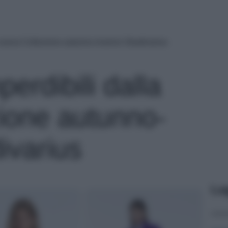
a nuova Collezione autunno-inverno Stradivarius
perdibili dalla
ione autunno-
ivarius
Le