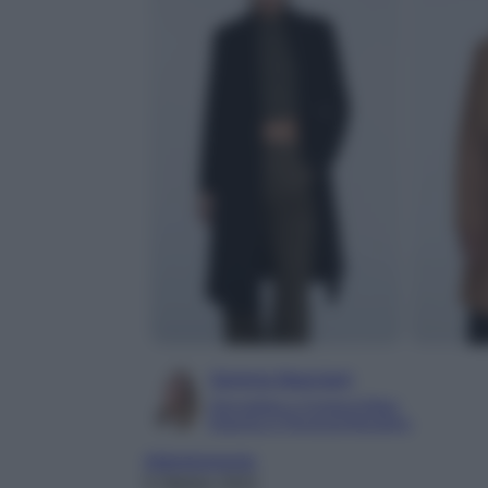
Serena Basciani
Giornalista e Content Editor
Esperta in Personal Branding
Abbigliamento
5 Ottobre 2022