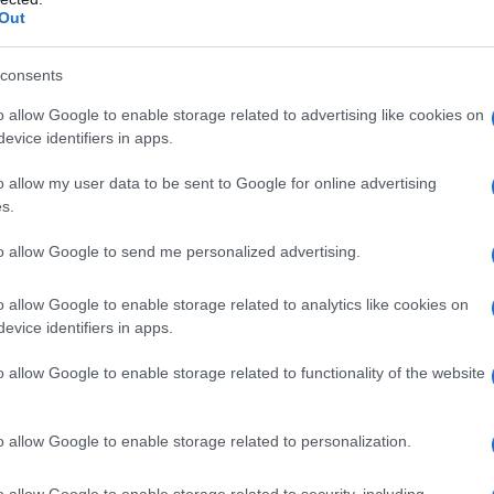
Out
 65,99 Euro
uro
rezzo 49,99 Euro
consents
0 Euro
 59,99 Euro
o allow Google to enable storage related to advertising like cookies on
9 Euro
evice identifiers in apps.
ro
ntetica. Prezzo 79,99 Euro
o allow my user data to be sent to Google for online advertising
s.
 un bottone. Prezzo 65,99
to allow Google to send me personalized advertising.
o allow Google to enable storage related to analytics like cookies on
evice identifiers in apps.
o allow Google to enable storage related to functionality of the website
o allow Google to enable storage related to personalization.
o allow Google to enable storage related to security, including