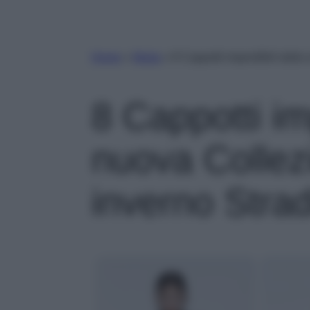
Home
»
Moda
»
8 Cappotti imperdibili dall
8 Cappotti im
nuova Collez
inverno Strad