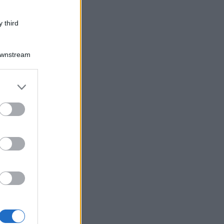
 third
Downstream
er and store
to grant or
ed purposes