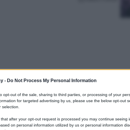
y -
Do Not Process My Personal Information
otto caldo e “stiloso” per affrontare l’inverno
ollezione invernale Stradivarius vi sta
to opt-out of the sale, sharing to third parties, or processing of your per
selezionati per voi…
formation for targeted advertising by us, please use the below opt-out s
 selection.
 that after your opt-out request is processed you may continue seeing i
ased on personal information utilized by us or personal information dis