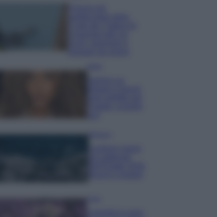
Il borgo più
spettacolare della
Costa dei Trabocchi
conquista tutti: tra
vicoli, panorami e
spiagge da sogno
Moda
Samira Lui
sfoggia il beach
look perfetto per
l’estate: scoprilo
qui!
Bellezza
I profumi marini
più gettonati
dell’Estate 2026,
freschi e leggeri
Casa
Lavanda in vaso